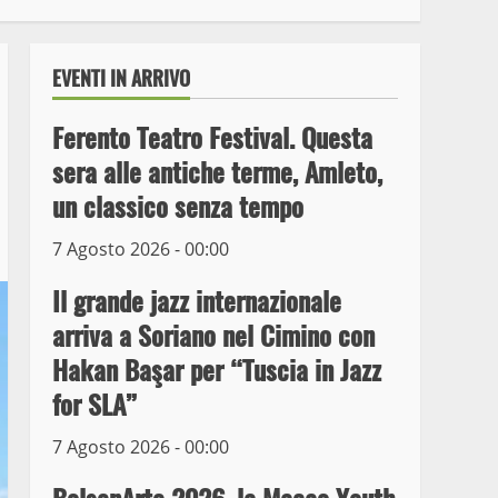
EVENTI IN ARRIVO
Ferento Teatro Festival. Questa
sera alle antiche terme, Amleto,
un classico senza tempo
7 Agosto 2026 - 00:00
Il grande jazz internazionale
arriva a Soriano nel Cimino con
Wiplanet Baseball supera
Hakan Başar per “Tuscia in Jazz
il Napoli
for SLA”
9 Maggio 2023
3
7 Agosto 2026 - 00:00
La Polizia di Stato arresta