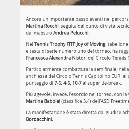
Ancora un importante passo avanti nel percorso
Martina Rocchi
, seguita dal punto di vista tecn
dal maestro
Andrea Pelucchi
.
Nel
Tennis Trophy FITP Joy of Moving
, tabellone
e testa di serie numero uno del torneo, ha raggi
Francesca Alexandra Nistor
, del Circolo Tennis
Particolarmente combattuta la semifinale, nella
anch’essa del Circolo Tennis Capitolino EUR, al
punteggio di
7-6, 4-6, 10-7
al super tie-break.
Più agevole, invece, l’esordio nel torneo, con la 
Martina Babolei
(classifica 3.4) dell’ASD Freetim
La manifestazione è stata diretta dal giudice ar
Bordacchini
.