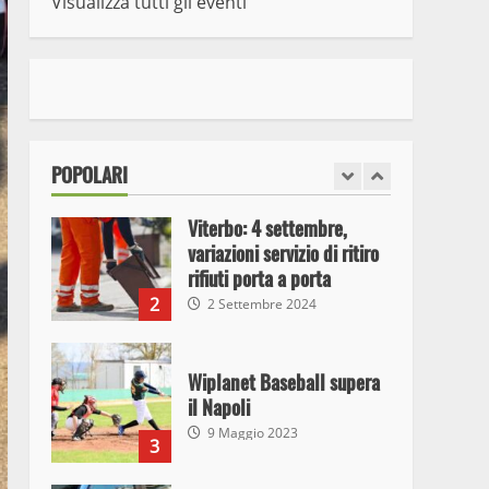
Visualizza tutti gli eventi
7
10 Maggio 2023
I Carabinieri arrestano due
giovani per detenzione ai
fini di spaccio di sostanze
stupefacenti
1
POPOLARI
26 Agosto 2023
Viterbo: 4 settembre,
variazioni servizio di ritiro
rifiuti porta a porta
2
2 Settembre 2024
Wiplanet Baseball supera
il Napoli
9 Maggio 2023
3