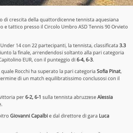
 di crescita della quattordicenne tennista aquesiana
ico e tattico presso il Circolo Umbro ASD Tennis 90 Orvieto
 Under 14 con 22 partecipanti, la tennista, classificata
3.3
unto la finale, arrendendosi soltanto alla pari categoria
 Capitolino EUR, con il punteggio di
6-4, 6-3
.
 quale Rocchi ha superato la pari categoria
Sofia Pinat
,
 termine di un match equilibratissimo conclusosi con il
vittoria per
6-2, 6-1
sulla tennista abruzzese
Alessia
e.
bitro
Giovanni Capalbi
e dal direttore di gara
Luca