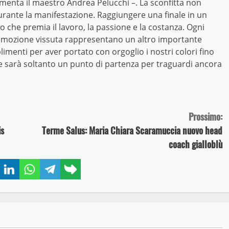
enta il maestro Andrea Pelucchi –. La sconfitta non
durante la manifestazione. Raggiungere una finale in un
o che premia il lavoro, la passione e la costanza. Ogni
 emozione vissuta rappresentano un altro importante
imenti per aver portato con orgoglio i nostri colori fino
ale sarà soltanto un punto di partenza per traguardi ancora
Prossimo:
is
Terme Salus: Maria Chiara Scaramuccia nuovo head
coach gialloblù
book
Twitter
LinkedIn
WhatsApp
Telegram
Copy
link