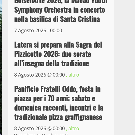
BolsenArte 2026, la Macao Youth
il ladro seriale delle auto
Symphony Orchestra in concerto
in sosta a Viterbo
nella basilica di Santa Cristina
4
10 Maggio 2023
7 Agosto 2026 - 00:00
Prorogata la mostra dei
bozzetti di Michelangelo
Latera si prepara alla Sagra del
Buonarroti ospitata al
Pizzicotto 2026: due serate
Museo dei Portici
5
all’insegna della tradizione
19 Gennaio 2023
Trasporto pubblico locale,
8 Agosto 2026 @
00:00
, altro
trasferimento capolinea al
Panificio Fratelli Oddo, festa in
terminal Riello dal 15 al
17 giugno
piazza per i 70 anni: sabato e
6
15 Giugno 2023
domenica racconti, incontri e la
tradizionale pizza graffignanese
Giochi Sportivi
Studenteschi di Atletica a
8 Agosto 2026 @
00:00
, altro
Viterbo