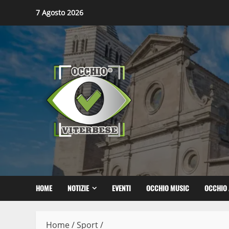
Skip
7 Agosto 2026
to
content
HOME
NOTIZIE
EVENTI
OCCHIO MUSIC
OCCHIO 
Home
/
Sport
/