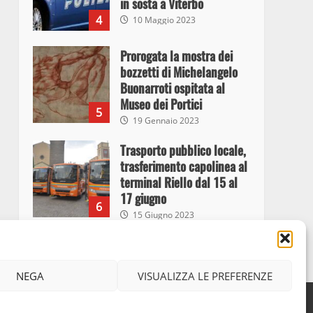
in sosta a Viterbo
4
10 Maggio 2023
Prorogata la mostra dei
bozzetti di Michelangelo
Buonarroti ospitata al
Museo dei Portici
5
19 Gennaio 2023
Trasporto pubblico locale,
trasferimento capolinea al
terminal Riello dal 15 al
17 giugno
6
15 Giugno 2023
Giochi Sportivi
Studenteschi di Atletica a
NEGA
VISUALIZZA LE PREFERENZE
Viterbo
7
Facebook
Instagram
Twitter
10 Maggio 2023