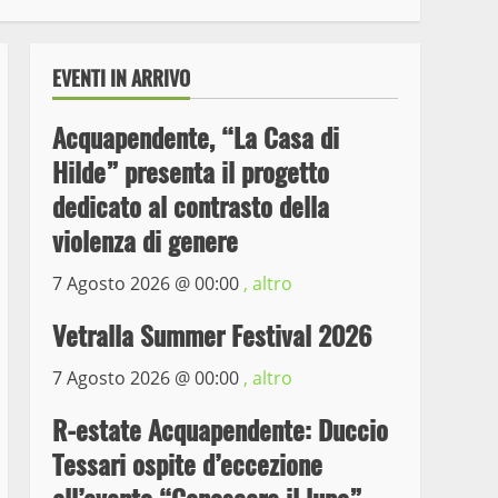
EVENTI IN ARRIVO
Acquapendente, “La Casa di
Hilde” presenta il progetto
dedicato al contrasto della
violenza di genere
7 Agosto 2026 @
00:00
, altro
Wiplanet Baseball supera
il Napoli
Vetralla Summer Festival 2026
9 Maggio 2023
3
7 Agosto 2026 @
00:00
, altro
La Polizia di Stato arresta
R-estate Acquapendente: Duccio
il ladro seriale delle auto
Tessari ospite d’eccezione
in sosta a Viterbo
4
10 Maggio 2023