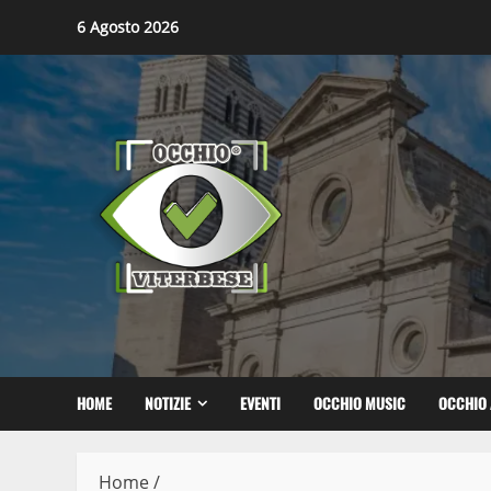
Skip
6 Agosto 2026
to
content
HOME
NOTIZIE
EVENTI
OCCHIO MUSIC
OCCHIO 
Home
/