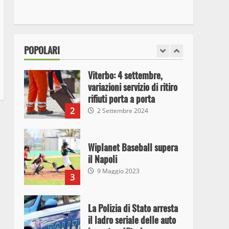
I Carabinieri arrestano due
giovani per detenzione ai
fini di spaccio di sostanze
stupefacenti
1
POPOLARI
26 Agosto 2023
Viterbo: 4 settembre,
variazioni servizio di ritiro
rifiuti porta a porta
2
2 Settembre 2024
Wiplanet Baseball supera
il Napoli
9 Maggio 2023
3
La Polizia di Stato arresta
il ladro seriale delle auto