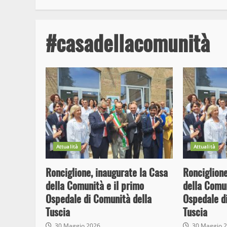
#casadellacomunità
Attualità
Attualità
Ronciglione, inaugurate la Casa
Ronciglione
della Comunità e il primo
della Comun
Ospedale di Comunità della
Ospedale d
Tuscia
Tuscia
30 Maggio 2026
30 Maggio 