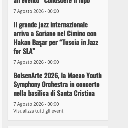
all’evento “Conoscere il lupo”
7 Agosto 2026 - 00:00
Prorogata la mostra dei
bozzetti di Michelangelo
Il grande jazz internazionale
Buonarroti ospitata al
arriva a Soriano nel Cimino con
Museo dei Portici
5
Hakan Başar per “Tuscia in Jazz
19 Gennaio 2023
for SLA”
Trasporto pubblico locale,
trasferimento capolinea al
7 Agosto 2026 - 00:00
terminal Riello dal 15 al
17 giugno
BolsenArte 2026, la Macao Youth
6
15 Giugno 2023
Symphony Orchestra in concerto
nella basilica di Santa Cristina
Giochi Sportivi
Studenteschi di Atletica a
7 Agosto 2026 - 00:00
Viterbo
Visualizza tutti gli eventi
7
10 Maggio 2023