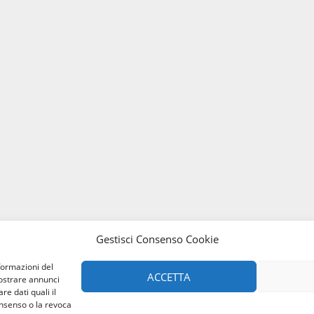
Gestisci Consenso Cookie
formazioni del
ACCETTA
mostrare annunci
re dati quali il
onsenso o la revoca