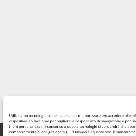
Utilizziamo tecnologie come i cookie per memorizzare e/o accedere alle in
dispositivo. Lo facciamo per migliorare l'esperienza di navigazione e per 
(non) personalizzati. Il consenso a queste tecnologie ci consentirà di elabora
Home
Privacy Policy
Cookie Policy
Contatti
comportamento di navigazione o gli ID univoci su questo sito. Il mancato c