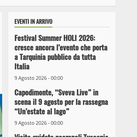
EVENTI IN ARRIVO
Festival Summer HOLI 2026:
cresce ancora l’evento che porta
a Tarquinia pubblico da tutta
Italia
9 Agosto 2026 - 00:00
Wiplanet Baseball supera
il Napoli
Capodimonte, “Sveva Live” in
9 Maggio 2023
3
scena il 9 agosto per la rassegna
“Un’estate al lago”
La Polizia di Stato arresta
il ladro seriale delle auto
9 Agosto 2026 - 00:00
in sosta a Viterbo
4
10 Maggio 2023