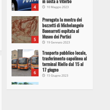
in sosta a Viterbo
4
10 Maggio 2023
Prorogata la mostra dei
bozzetti di Michelangelo
Buonarroti ospitata al
Museo dei Portici
5
19 Gennaio 2023
Trasporto pubblico locale,
trasferimento capolinea al
terminal Riello dal 15 al
17 giugno
6
15 Giugno 2023
Giochi Sportivi
Studenteschi di Atletica a
Viterbo
7
10 Maggio 2023