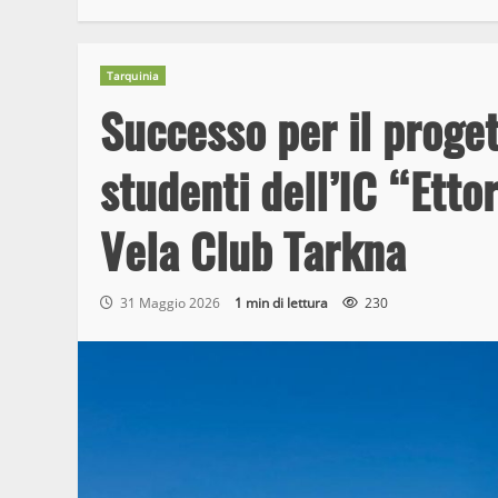
Tarquinia
Successo per il proge
studenti dell’IC “Etto
Vela Club Tarkna
31 Maggio 2026
1 min di lettura
230