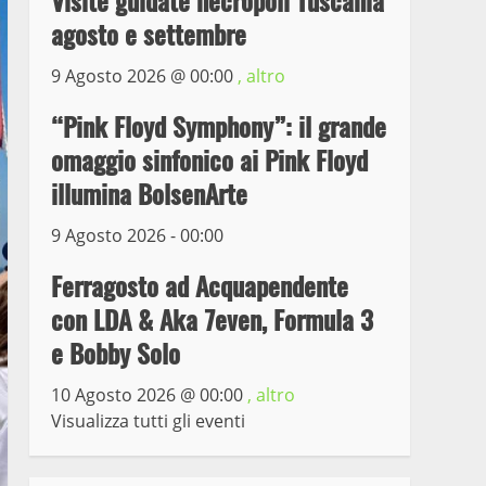
Visite guidate necropoli Tuscania
agosto e settembre
Prorogata la mostra dei
9 Agosto 2026 @
00:00
, altro
bozzetti di Michelangelo
Buonarroti ospitata al
“Pink Floyd Symphony”: il grande
Museo dei Portici
5
omaggio sinfonico ai Pink Floyd
19 Gennaio 2023
illumina BolsenArte
Trasporto pubblico locale,
trasferimento capolinea al
9 Agosto 2026 - 00:00
terminal Riello dal 15 al
17 giugno
Ferragosto ad Acquapendente
6
15 Giugno 2023
con LDA & Aka 7even, Formula 3
e Bobby Solo
Giochi Sportivi
Studenteschi di Atletica a
10 Agosto 2026 @
00:00
, altro
Viterbo
Visualizza tutti gli eventi
7
10 Maggio 2023