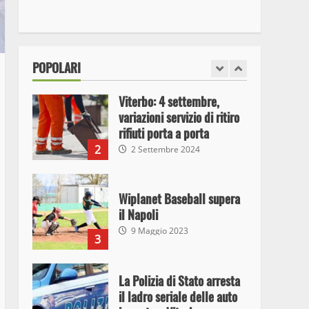
I Carabinieri arrestano due
giovani per detenzione ai
fini di spaccio di sostanze
stupefacenti
1
POPOLARI
26 Agosto 2023
Viterbo: 4 settembre,
variazioni servizio di ritiro
rifiuti porta a porta
2
2 Settembre 2024
Wiplanet Baseball supera
il Napoli
9 Maggio 2023
3
La Polizia di Stato arresta
il ladro seriale delle auto