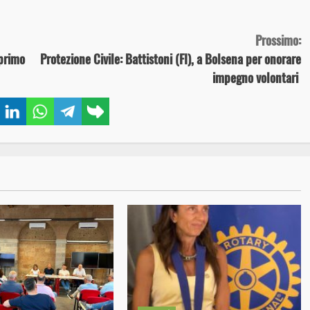
Prossimo:
 primo
Protezione Civile: Battistoni (FI), a Bolsena per onorare
impegno volontari
book
Twitter
LinkedIn
WhatsApp
Telegram
Copy
link