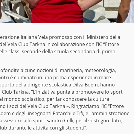
ederazione Italiana Vela promosso con il Ministero della
 del Vela Club Tarkna in collaborazione con l’IC “Ettore
elle classi seconde della scuola secondaria di primo
profondite alcune nozioni di marineria, meteorologia,
incontri è culminato in una prima esperienza in mare. I
upporto della dirigente scolastica Dilva Boem, hanno
la Club Tarkna. “L’iniziativa punta a promuovere lo sport
nel mondo scolastico, per far conoscere la cultura
no i soci del Vela Club Tarkna –. Ringraziamo l’IC “Ettore
 Boem e degli insegnanti Patarchi e Tifi, e l’amministrazione
assessore allo sport Sandro Celli, per il sostegno dato,
ub durante le attività con gli studenti”.