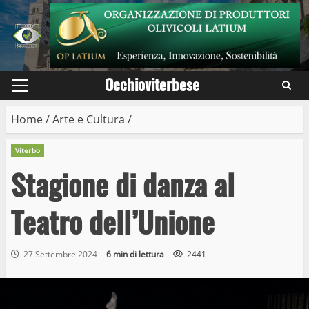
Skip
to
content
Occhioviterbese
Primary
Menu
Home
/
Arte e Cultura
/
Viterbo
Stagione di danza al
Teatro dell’Unione
27 Settembre 2024
6 min di lettura
2441