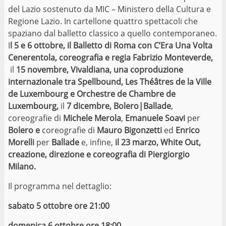
del Lazio sostenuto da MIC – Ministero della Cultura e
Regione Lazio. In cartellone quattro spettacoli che
spaziano dal balletto classico a quello contemporaneo.
I
l 5 e 6 ottobre, il Balletto di Roma con C’Era Una Volta
Cenerentola,
coreografia e regia
Fabrizio Monteverde,
il
15 novembre, Vivaldiana,
una coproduzione
internazionale tra Spellbound, Les Théâtres de la Ville
de Luxembourg e Orchestre de Chambre de
Luxembourg,
il
7 dicembre, Bolero|Ballade
,
coreografie di
Michele Merola
,
Emanuele Soavi
per
Bolero e
coreografie di
Mauro Bigonzetti
ed
Enrico
Morelli
per
Ballade
e, infine,
il 23 marzo, White Out,
creazione, direzione e coreografia di Piergiorgio
Milano.
Il programma nel dettaglio:
sabato 5 ottobre ore 21:00
domenica 6 ottobre ore 18:00