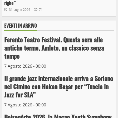
righe”
31 Luglio 2026
71
Wiplanet Baseball supera il Napoli
EVENTI IN ARRIVO
9 Maggio 2023
3
Ferento Teatro Festival. Questa sera alle
antiche terme, Amleto, un classico senza
tempo
La Polizia di Stato arresta il ladro seriale
delle auto in sosta a Viterbo
7 Agosto 2026 - 00:00
10 Maggio 2023
4
Il grande jazz internazionale arriva a Soriano
nel Cimino con Hakan Başar per “Tuscia in
Prorogata la mostra dei bozzetti di
Michelangelo Buonarroti ospitata al
Jazz for SLA”
Museo dei Portici
7 Agosto 2026 - 00:00
5
19 Gennaio 2023
BolsenArte 2026, la Macao Youth Symphony