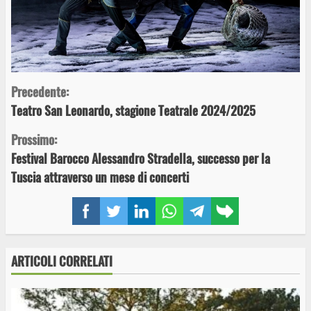
Continue
Precedente:
Teatro San Leonardo, stagione Teatrale 2024/2025
Reading
Prossimo:
Festival Barocco Alessandro Stradella, successo per la
Tuscia attraverso un mese di concerti
Facebook
Twitter
LinkedIn
WhatsApp
Telegram
Copy
link
ARTICOLI CORRELATI