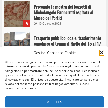
Trasporto pubblico locale, trasferimento
capolinea al terminal Riello dal 15 al 17
giugno
6
15 Giugno 2023
Giochi Sportivi Studenteschi di Atletica a
Viterbo
10 Maggio 2023
Gestisci Consenso Cookie
7
Utilizziamo tecnologie come i cookie per memorizzare e/o accedere alle
informazioni del dispositivo. Lo facciamo per migliorare l'esperienza di
I Carabinieri arrestano due giovani per
navigazione e per mostrare annunci (non) personalizzati. Il consenso a
detenzione ai fini di spaccio di sostanze
Home
Privacy Policy
Cookie Policy
Contatti
queste tecnologie ci consentirà di elaborare dati quali il comportamento
di navigazione o gli ID univoci su questo sito. Il mancato consenso o la
stupefacenti
revoca del consenso possono influire negativamente su alcune
Facebook
Instagram
Twitter
1
26 Agosto 2023
caratteristiche e funzioni.
© Occhio Viterbese - Codice 90148040562 - N° iscrizione
ACCETTA
Viterbo: 4 settembre, variazioni servizio di
ROC:39156 - Tutti i diritti riservati