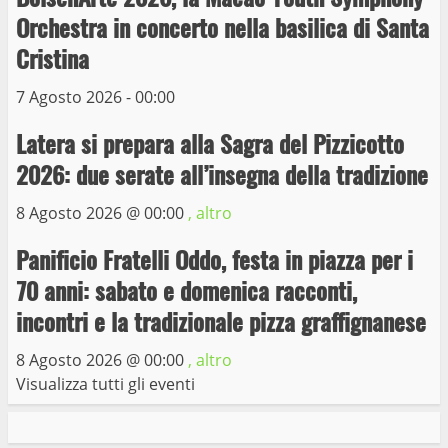
Trasporto pubblico locale, trasferimento
Orchestra in concerto nella basilica di Santa
capolinea al terminal Riello dal 15 al 17
Cristina
giugno
6
15 Giugno 2023
7 Agosto 2026 - 00:00
Latera si prepara alla Sagra del Pizzicotto
Giochi Sportivi Studenteschi di Atletica a
2026: due serate all’insegna della tradizione
Viterbo
10 Maggio 2023
8 Agosto 2026 @
00:00
, altro
7
Panificio Fratelli Oddo, festa in piazza per i
I Carabinieri arrestano due giovani per
70 anni: sabato e domenica racconti,
detenzione ai fini di spaccio di sostanze
incontri e la tradizionale pizza graffignanese
stupefacenti
1
26 Agosto 2023
8 Agosto 2026 @
00:00
, altro
Visualizza tutti gli eventi
Viterbo: 4 settembre, variazioni servizio di
ritiro rifiuti porta a porta