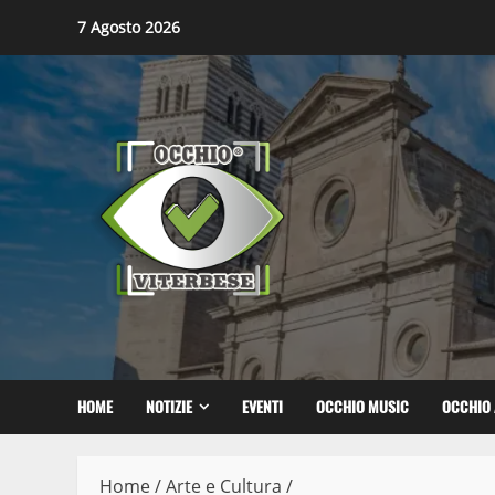
Skip
7 Agosto 2026
to
content
HOME
NOTIZIE
EVENTI
OCCHIO MUSIC
OCCHIO 
Home
/
Arte e Cultura
/