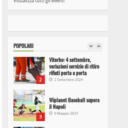
Visualizza tutti gli eventi
7
10 Maggio 2023
I Carabinieri arrestano due
giovani per detenzione ai
fini di spaccio di sostanze
stupefacenti
1
POPOLARI
26 Agosto 2023
Viterbo: 4 settembre,
variazioni servizio di ritiro
rifiuti porta a porta
2
2 Settembre 2024
Wiplanet Baseball supera
il Napoli
9 Maggio 2023
3