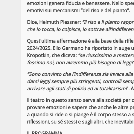
emozioni genera fiducia e benessere. Nello spec
emotivi sui meccanismi “del riso e del pianto”.
Dice, Helmuth Plessner:
“Il riso e il pianto rap
che lo tocca, lo colpisce, lo sottrae all’indifferen
Quest’ultima affermazione è alla base della rif
2024/2025. Elio Germano ha riportato in auge 
Kropotkin
, che diceva
: “se riuscissimo a metterci
fossimo noi, non avremmo più bisogno di leggi”
“Sono convinto che l’indifferenza sia invece all
darsi leggi sempre più stringenti, controlli sem
arrivare agli stati di polizia ed ai totalitarismi
”. 
Il teatro in questo senso serve alla società per c
provare emozioni e sapere che anche le altre pe
a quando si ride o si piange è il corpo stesso 
riflessioni, su sé stessi e sugli altri, che inevit
IL PROGRAMMA