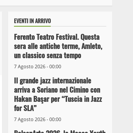
EVENTI IN ARRIVO
Ferento Teatro Festival. Questa
sera alle antiche terme, Amleto,
un classico senza tempo
7 Agosto 2026 - 00:00
Il grande jazz internazionale
arriva a Soriano nel Cimino con
Wiplanet Baseball supera
Hakan Başar per “Tuscia in Jazz
il Napoli
for SLA”
9 Maggio 2023
3
7 Agosto 2026 - 00:00
La Polizia di Stato arresta