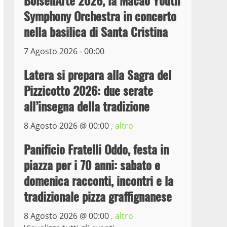
BolsenArte 2026, la Macao Youth
il ladro seriale delle auto
Symphony Orchestra in concerto
in sosta a Viterbo
nella basilica di Santa Cristina
4
10 Maggio 2023
7 Agosto 2026 - 00:00
Prorogata la mostra dei
bozzetti di Michelangelo
Latera si prepara alla Sagra del
Buonarroti ospitata al
Pizzicotto 2026: due serate
Museo dei Portici
5
all’insegna della tradizione
19 Gennaio 2023
Trasporto pubblico locale,
8 Agosto 2026 @
00:00
, altro
trasferimento capolinea al
Panificio Fratelli Oddo, festa in
terminal Riello dal 15 al
17 giugno
piazza per i 70 anni: sabato e
6
15 Giugno 2023
domenica racconti, incontri e la
tradizionale pizza graffignanese
Giochi Sportivi
Studenteschi di Atletica a
8 Agosto 2026 @
00:00
, altro
Viterbo