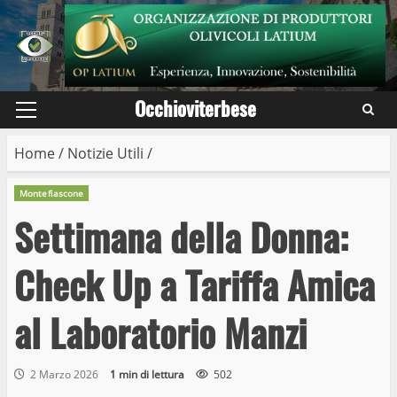
Skip
to
content
Occhioviterbese
Primary
Menu
Home
/
Notizie Utili
/
Montefiascone
Settimana della Donna:
Check Up a Tariffa Amica
al Laboratorio Manzi
2 Marzo 2026
1 min di lettura
502