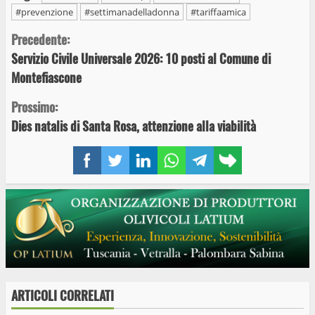
#prevenzione
#settimanadelladonna
#tariffaamica
Continue
Precedente:
Servizio Civile Universale 2026: 10 posti al Comune di
Reading
Montefiascone
Prossimo:
Dies natalis di Santa Rosa, attenzione alla viabilità
Facebook
Twitter
LinkedIn
WhatsApp
Telegram
Copy
link
ARTICOLI CORRELATI