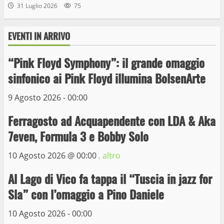
31 Luglio 2026
75
EVENTI IN ARRIVO
“Pink Floyd Symphony”: il grande omaggio
Wiplanet Baseball supera il Napoli
sinfonico ai Pink Floyd illumina BolsenArte
9 Maggio 2023
3
9 Agosto 2026 - 00:00
Ferragosto ad Acquapendente con LDA & Aka
La Polizia di Stato arresta il ladro seriale
7even, Formula 3 e Bobby Solo
delle auto in sosta a Viterbo
10 Maggio 2023
10 Agosto 2026 @
00:00
, altro
4
Al Lago di Vico fa tappa il “Tuscia in jazz for
Prorogata la mostra dei bozzetti di
Sla” con l’omaggio a Pino Daniele
Michelangelo Buonarroti ospitata al
Museo dei Portici
10 Agosto 2026 - 00:00
5
19 Gennaio 2023