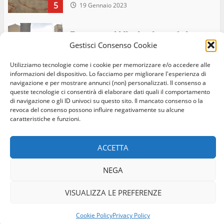
5
19 Gennaio 2023
Trasporto pubblico locale, trasferimento
Gestisci Consenso Cookie
capolinea al terminal Riello dal 15 al 17
giugno
Utilizziamo tecnologie come i cookie per memorizzare e/o accedere alle
6
15 Giugno 2023
informazioni del dispositivo. Lo facciamo per migliorare l'esperienza di
navigazione e per mostrare annunci (non) personalizzati. Il consenso a
queste tecnologie ci consentirà di elaborare dati quali il comportamento
di navigazione o gli ID univoci su questo sito. Il mancato consenso o la
Giochi Sportivi Studenteschi di Atletica a
revoca del consenso possono influire negativamente su alcune
Home
Privacy Policy
Cookie Policy
Contatti
Viterbo
caratteristiche e funzioni.
10 Maggio 2023
Facebook
Instagram
Twitter
7
ACCETTA
© Occhio Viterbese - Codice 90148040562 - N° iscrizione
I Carabinieri arrestano due giovani per
NEGA
ROC:39156 - Tutti i diritti riservati
detenzione ai fini di spaccio di sostanze
Realizzato da:
Coopyleft
stupefacenti
VISUALIZZA LE PREFERENZE
1
26 Agosto 2023
Cookie Policy
Privacy Policy