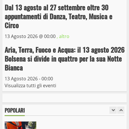
Dal 13 agosto al 27 settembre oltre 30
appuntamenti di Danza, Teatro, Musica e
Trasporto pubblico locale, trasferimento
capolinea al terminal Riello dal 15 al 17
Circo
giugno
13 Agosto 2026 @
00:00
, altro
6
15 Giugno 2023
Aria, Terra, Fuoco e Acqua: il 13 agosto 2026
Giochi Sportivi Studenteschi di Atletica a
Bolsena si divide in quattro per la sua Notte
Viterbo
Bianca
10 Maggio 2023
7
13 Agosto 2026 - 00:00
Visualizza tutti gli eventi
I Carabinieri arrestano due giovani per
detenzione ai fini di spaccio di sostanze
stupefacenti
POPOLARI
1
26 Agosto 2023