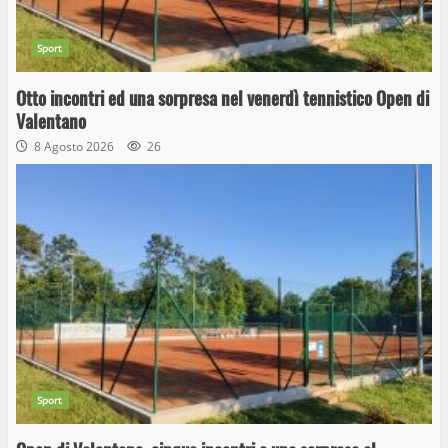
Sport
Otto incontri ed una sorpresa nel venerdì tennistico Open di
Valentano
8 Agosto 2026
26
Sport