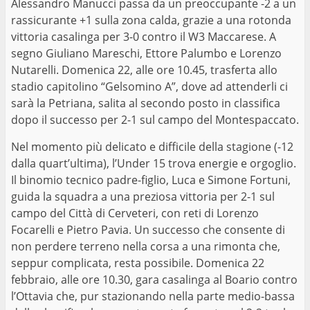
Alessandro Manucci passa da un preoccupante -2 a un
rassicurante +1 sulla zona calda, grazie a una rotonda
vittoria casalinga per 3-0 contro il W3 Maccarese. A
segno Giuliano Mareschi, Ettore Palumbo e Lorenzo
Nutarelli. Domenica 22, alle ore 10.45, trasferta allo
stadio capitolino “Gelsomino A”, dove ad attenderli ci
sarà la Petriana, salita al secondo posto in classifica
dopo il successo per 2-1 sul campo del Montespaccato.
Nel momento più delicato e difficile della stagione (-12
dalla quart’ultima), l’Under 15 trova energie e orgoglio.
Il binomio tecnico padre-figlio, Luca e Simone Fortuni,
guida la squadra a una preziosa vittoria per 2-1 sul
campo del Città di Cerveteri, con reti di Lorenzo
Focarelli e Pietro Pavia. Un successo che consente di
non perdere terreno nella corsa a una rimonta che,
seppur complicata, resta possibile. Domenica 22
febbraio, alle ore 10.30, gara casalinga al Boario contro
l’Ottavia che, pur stazionando nella parte medio-bassa