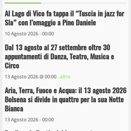
Al Lago di Vico fa tappa il “Tuscia in jazz for
Wiplanet Baseball supera il Napoli
Sla” con l’omaggio a Pino Daniele
9 Maggio 2023
3
10 Agosto 2026 - 00:00
Dal 13 agosto al 27 settembre oltre 30
La Polizia di Stato arresta il ladro seriale
appuntamenti di Danza, Teatro, Musica e
delle auto in sosta a Viterbo
Circo
10 Maggio 2023
4
13 Agosto 2026 @
00:00
, altro
Prorogata la mostra dei bozzetti di
Aria, Terra, Fuoco e Acqua: il 13 agosto 2026
Michelangelo Buonarroti ospitata al
Bolsena si divide in quattro per la sua Notte
Museo dei Portici
5
Bianca
19 Gennaio 2023
13 Agosto 2026 - 00:00
Trasporto pubblico locale, trasferimento