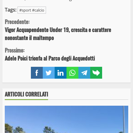
Tags:
#sport #calcio
Continue
Precedente:
Vigor Acquapendente Under 19, crescita e carattere
Reading
nonostante il maltempo
Prossimo:
Adele Poici trionfa al Parco degli Acquedotti
Facebook
Twitter
LinkedIn
WhatsApp
Telegram
Copy
link
ARTICOLI CORRELATI