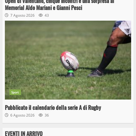
Open di Valentano, cinque incontri e una sorpresa al
Memorial Aldo Mariani e Gianni Pesci
7 Agosto 2026
43
Sport
Pubblicato il calendario della serie A di Rugby
6 Agosto 2026
36
EVENTI IN ARRIVO