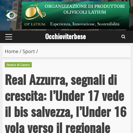
Skip
to
content
Occhioviterbese
Primary
Menu
Home
/
Sport
/
Grotte di Castro
Real Azzurra, segnali di
crescita: l’Under 17 vede
il bis salvezza, l’Under 16
vola verso il regionale