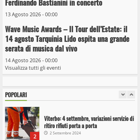
capolinea al terminal Riello dal 15 al 17
Ferdinando Bastianini in concerto
giugno
13 Agosto 2026 - 00:00
6
15 Giugno 2023
Wave Music Awards – Il Tour dell’Estate: il
Giochi Sportivi Studenteschi di Atletica a
14 agosto Tarquinia Lido ospita una grande
Viterbo
serata di musica dal vivo
10 Maggio 2023
7
14 Agosto 2026 - 00:00
Visualizza tutti gli eventi
I Carabinieri arrestano due giovani per
detenzione ai fini di spaccio di sostanze
stupefacenti
POPOLARI
1
26 Agosto 2023
Viterbo: 4 settembre, variazioni servizio di
ritiro rifiuti porta a porta
2 Settembre 2024
2