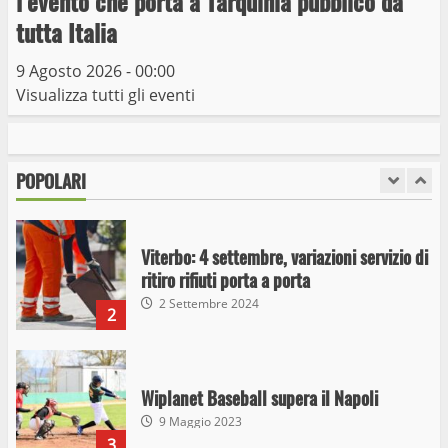
l’evento che porta a Tarquinia pubblico da
Viterbo
tutta Italia
10 Maggio 2023
7
9 Agosto 2026 - 00:00
Visualizza tutti gli eventi
I Carabinieri arrestano due giovani per
detenzione ai fini di spaccio di sostanze
stupefacenti
POPOLARI
1
26 Agosto 2023
Viterbo: 4 settembre, variazioni servizio di
ritiro rifiuti porta a porta
2 Settembre 2024
2
Wiplanet Baseball supera il Napoli
9 Maggio 2023
3