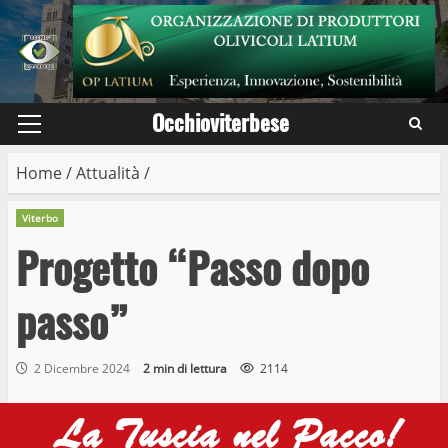
Skip
to
content
Occhioviterbese
Primary
Menu
Home
/
Attualità
/
Viterbo
Progetto “Passo dopo
passo”
2 Dicembre 2024
2 min di lettura
2114