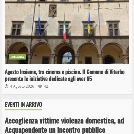
Attualità
Agosto Insieme, tra cinema e piscina. Il Comune di Viterbo
presenta le iniziative dedicate agli over 65
4 Agosto 2026
42
EVENTI IN ARRIVO
Wiplanet Baseball supera il Napoli
Accoglienza vittime violenza domestica, ad
9 Maggio 2023
Acquapendente un incontro pubblico
3