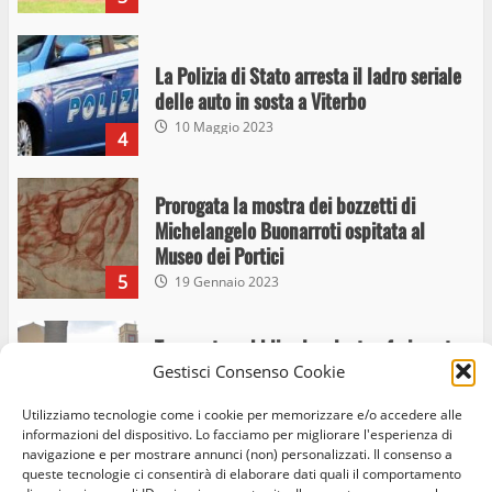
La Polizia di Stato arresta il ladro seriale
delle auto in sosta a Viterbo
10 Maggio 2023
4
Prorogata la mostra dei bozzetti di
Michelangelo Buonarroti ospitata al
Museo dei Portici
5
19 Gennaio 2023
Trasporto pubblico locale, trasferimento
Gestisci Consenso Cookie
capolinea al terminal Riello dal 15 al 17
giugno
Utilizziamo tecnologie come i cookie per memorizzare e/o accedere alle
6
15 Giugno 2023
informazioni del dispositivo. Lo facciamo per migliorare l'esperienza di
navigazione e per mostrare annunci (non) personalizzati. Il consenso a
queste tecnologie ci consentirà di elaborare dati quali il comportamento