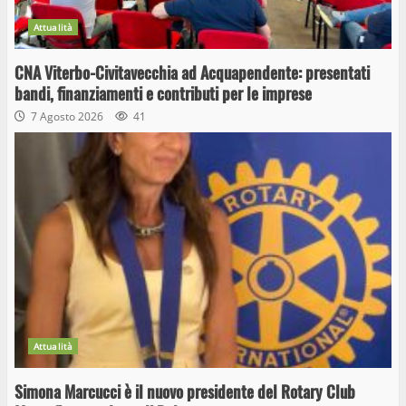
Attualità
CNA Viterbo-Civitavecchia ad Acquapendente: presentati
bandi, finanziamenti e contributi per le imprese
7 Agosto 2026
41
Attualità
Simona Marcucci è il nuovo presidente del Rotary Club