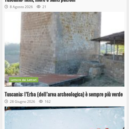
8 Agosto 2026
21
Lettere dai Lettori
Tuscania: l’Erba (dell’area archeologica) è sempre più verde
28 Giugno 2026
162