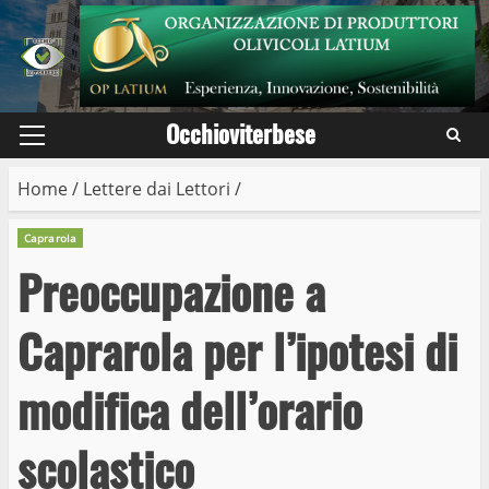
Skip
to
content
Occhioviterbese
Primary
Menu
Home
/
Lettere dai Lettori
/
Caprarola
Preoccupazione a
Caprarola per l’ipotesi di
modifica dell’orario
scolastico