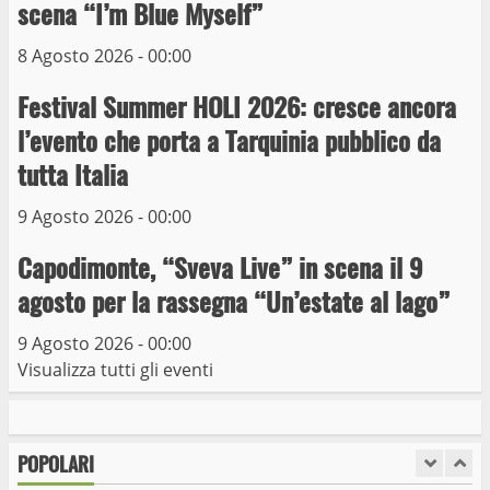
scena “I’m Blue Myself”
Museo dei Portici
5
19 Gennaio 2023
8 Agosto 2026 - 00:00
Festival Summer HOLI 2026: cresce ancora
Trasporto pubblico locale, trasferimento
capolinea al terminal Riello dal 15 al 17
l’evento che porta a Tarquinia pubblico da
giugno
tutta Italia
6
15 Giugno 2023
9 Agosto 2026 - 00:00
Giochi Sportivi Studenteschi di Atletica a
Capodimonte, “Sveva Live” in scena il 9
Viterbo
agosto per la rassegna “Un’estate al lago”
10 Maggio 2023
7
9 Agosto 2026 - 00:00
Visualizza tutti gli eventi
I Carabinieri arrestano due giovani per
detenzione ai fini di spaccio di sostanze
stupefacenti
POPOLARI
1
26 Agosto 2023