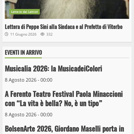
Lettere dai Lettori
Lettera di Peppe Sini alla Sindaca e al Prefetto di Viterbo
11 Giugno 2026
332
EVENTI IN ARRIVO
Wiplanet Baseball supera il Napoli
9 Maggio 2023
Musicalia 2026: la MusicadeiColori
3
8 Agosto 2026 - 00:00
La Polizia di Stato arresta il ladro seriale
A Ferento Teatro Festival Paola Minaccioni
delle auto in sosta a Viterbo
con “La vita è bella? No, è un tipo”
10 Maggio 2023
4
8 Agosto 2026 - 00:00
Prorogata la mostra dei bozzetti di
BolsenArte 2026, Giordano Maselli porta in
Michelangelo Buonarroti ospitata al