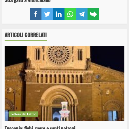
SOS gatti a Vitorchiano
Facebook
Twitter
LinkedIn
WhatsApp
Telegram
Copy
link
ARTICOLI CORRELATI
Lettere dai Lettori
Tuscania: fichi, more e santi patroni