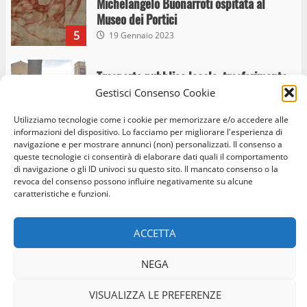
Michelangelo Buonarroti ospitata al
Museo dei Portici
5
19 Gennaio 2023
Trasporto pubblico locale, trasferimento
capolinea al terminal Riello dal 15 al 17
Gestisci Consenso Cookie
giugno
Utilizziamo tecnologie come i cookie per memorizzare e/o accedere alle
6
15 Giugno 2023
informazioni del dispositivo. Lo facciamo per migliorare l'esperienza di
navigazione e per mostrare annunci (non) personalizzati. Il consenso a
queste tecnologie ci consentirà di elaborare dati quali il comportamento
di navigazione o gli ID univoci su questo sito. Il mancato consenso o la
Giochi Sportivi Studenteschi di Atletica a
Home
Privacy Policy
Cookie Policy
Contatti
revoca del consenso possono influire negativamente su alcune
Viterbo
caratteristiche e funzioni.
10 Maggio 2023
Facebook
Instagram
Twitter
7
ACCETTA
© Occhio Viterbese - Codice 90148040562 - N° iscrizione
I Carabinieri arrestano due giovani per
ROC:39156 - Tutti i diritti riservati
NEGA
detenzione ai fini di spaccio di sostanze
Realizzato da:
Coopyleft
stupefacenti
VISUALIZZA LE PREFERENZE
1
26 Agosto 2023