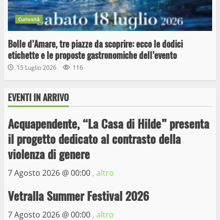
Curiosità
Bolle d’Amare, tre piazze da scoprire: ecco le dodici
etichette e le proposte gastronomiche dell’evento
15 Luglio 2026
116
Wiplanet Baseball supera il Napoli
EVENTI IN ARRIVO
9 Maggio 2023
3
Acquapendente, “La Casa di Hilde” presenta
il progetto dedicato al contrasto della
La Polizia di Stato arresta il ladro seriale
violenza di genere
delle auto in sosta a Viterbo
10 Maggio 2023
4
7 Agosto 2026 @
00:00
, altro
Vetralla Summer Festival 2026
Prorogata la mostra dei bozzetti di
Michelangelo Buonarroti ospitata al
7 Agosto 2026 @
00:00
, altro