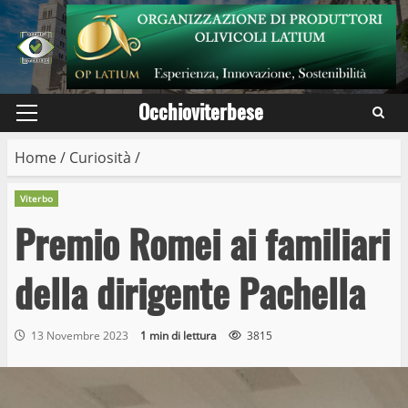
Skip
to
content
Occhioviterbese
Primary
Menu
Home
/
Curiosità
/
Viterbo
Premio Romei ai familiari
della dirigente Pachella
13 Novembre 2023
1 min di lettura
3815