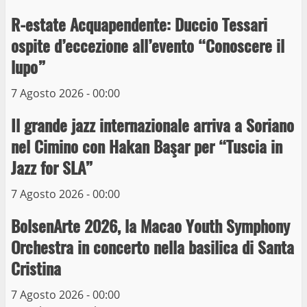
Museo dei Portici
R-estate Acquapendente: Duccio Tessari
5
19 Gennaio 2023
ospite d’eccezione all’evento “Conoscere il
Trasporto pubblico locale, trasferimento
lupo”
capolinea al terminal Riello dal 15 al 17
7 Agosto 2026 - 00:00
giugno
6
15 Giugno 2023
Il grande jazz internazionale arriva a Soriano
nel Cimino con Hakan Başar per “Tuscia in
Giochi Sportivi Studenteschi di Atletica a
Jazz for SLA”
Viterbo
7 Agosto 2026 - 00:00
10 Maggio 2023
7
BolsenArte 2026, la Macao Youth Symphony
I Carabinieri arrestano due giovani per
Orchestra in concerto nella basilica di Santa
detenzione ai fini di spaccio di sostanze
Cristina
stupefacenti
1
26 Agosto 2023
7 Agosto 2026 - 00:00