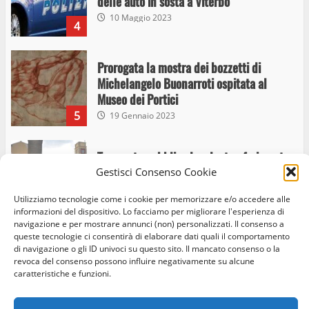
Michelangelo Buonarroti ospitata al
Museo dei Portici
5
19 Gennaio 2023
Trasporto pubblico locale, trasferimento
capolinea al terminal Riello dal 15 al 17
giugno
6
15 Giugno 2023
Giochi Sportivi Studenteschi di Atletica a
Gestisci Consenso Cookie
Viterbo
Utilizziamo tecnologie come i cookie per memorizzare e/o accedere alle
10 Maggio 2023
7
informazioni del dispositivo. Lo facciamo per migliorare l'esperienza di
navigazione e per mostrare annunci (non) personalizzati. Il consenso a
queste tecnologie ci consentirà di elaborare dati quali il comportamento
di navigazione o gli ID univoci su questo sito. Il mancato consenso o la
I Carabinieri arrestano due giovani per
revoca del consenso possono influire negativamente su alcune
Home
Privacy Policy
Cookie Policy
Contatti
detenzione ai fini di spaccio di sostanze
caratteristiche e funzioni.
stupefacenti
Facebook
Instagram
Twitter
1
26 Agosto 2023