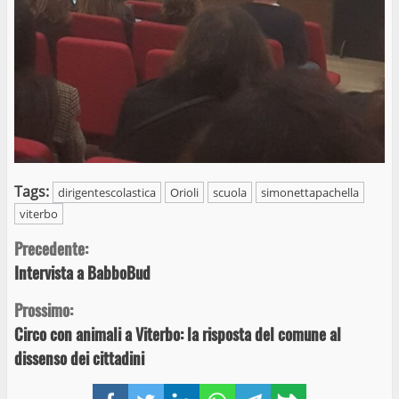
Tags:
dirigentescolastica
Orioli
scuola
simonettapachella
viterbo
Continue
Precedente:
Intervista a BabboBud
Reading
Prossimo:
Circo con animali a Viterbo: la risposta del comune al
dissenso dei cittadini
Facebook
Twitter
LinkedIn
WhatsApp
Telegram
Copy