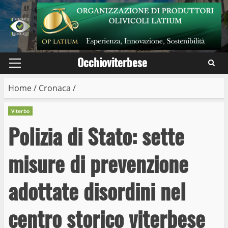
Skip
to
content
Occhioviterbese
Primary
Menu
Home
/
Cronaca
/
Viterbo
Polizia di Stato: sette
misure di prevenzione
adottate disordini nel
centro storico viterbese