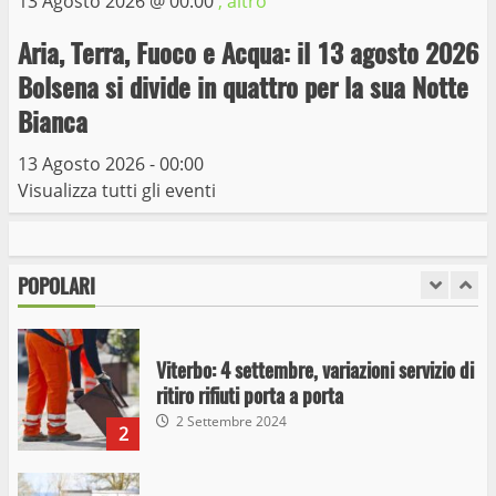
13 Agosto 2026 @
00:00
, altro
6
15 Giugno 2023
Aria, Terra, Fuoco e Acqua: il 13 agosto 2026
Giochi Sportivi Studenteschi di Atletica a
Bolsena si divide in quattro per la sua Notte
Viterbo
Bianca
10 Maggio 2023
7
13 Agosto 2026 - 00:00
Visualizza tutti gli eventi
I Carabinieri arrestano due giovani per
detenzione ai fini di spaccio di sostanze
stupefacenti
POPOLARI
1
26 Agosto 2023
Viterbo: 4 settembre, variazioni servizio di
ritiro rifiuti porta a porta
2 Settembre 2024
2