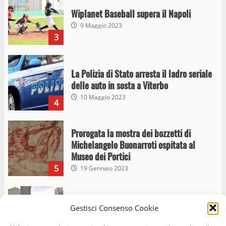
Wiplanet Baseball supera il Napoli
9 Maggio 2023
3
La Polizia di Stato arresta il ladro seriale
delle auto in sosta a Viterbo
10 Maggio 2023
4
Prorogata la mostra dei bozzetti di
Michelangelo Buonarroti ospitata al
Museo dei Portici
5
19 Gennaio 2023
Trasporto pubblico locale, trasferimento
Gestisci Consenso Cookie
capolinea al terminal Riello dal 15 al 17
giugno