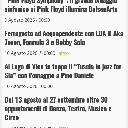
“Pink Floyd Symphony”: il grande omaggio
Wiplanet Baseball supera il Napoli
sinfonico ai Pink Floyd illumina BolsenArte
9 Maggio 2023
3
9 Agosto 2026 - 00:00
Ferragosto ad Acquapendente con LDA & Aka
La Polizia di Stato arresta il ladro seriale
7even, Formula 3 e Bobby Solo
delle auto in sosta a Viterbo
10 Maggio 2023
10 Agosto 2026 @
00:00
, altro
4
Al Lago di Vico fa tappa il “Tuscia in jazz for
Prorogata la mostra dei bozzetti di
Sla” con l’omaggio a Pino Daniele
Michelangelo Buonarroti ospitata al
Museo dei Portici
10 Agosto 2026 - 00:00
5
19 Gennaio 2023
Dal 13 agosto al 27 settembre oltre 30
appuntamenti di Danza, Teatro, Musica e
Trasporto pubblico locale, trasferimento
capolinea al terminal Riello dal 15 al 17
Circo
giugno