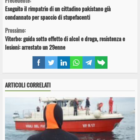
Continue
Precedente:
Eseguito il rimpatrio di un cittadino pakistano già
Reading
condannato per spaccio di stupefacenti
Prossimo:
Viterbo: guida sotto effetto di alcol e droga, resistenza e
lesioni: arrestato un 29enne
Facebook
Twitter
LinkedIn
WhatsApp
Telegram
Copy
link
ARTICOLI CORRELATI