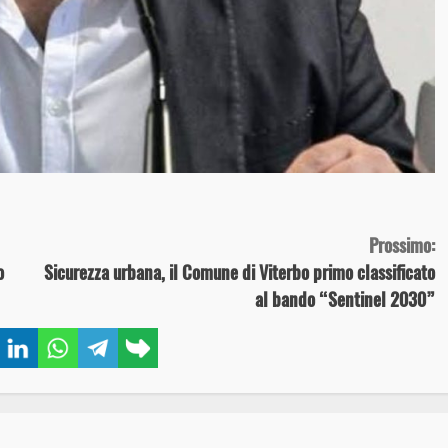
Prossimo:
o
Sicurezza urbana, il Comune di Viterbo primo classificato
al bando “Sentinel 2030”
book
Twitter
LinkedIn
WhatsApp
Telegram
Copy
link