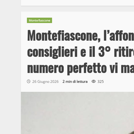
Montefiascone
Montefiascone, l’affon
consiglieri e il 3° riti
numero perfetto vi m
26 Giugno 2026
2 min di lettura
325