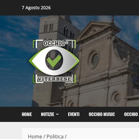
Skip
7 Agosto 2026
to
content
HOME
NOTIZIE
EVENTI
OCCHIO MUSIC
OCCHIO 
Home
/
Politica
/