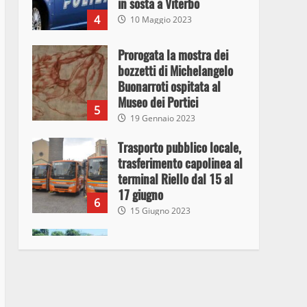
in sosta a Viterbo
4
10 Maggio 2023
Prorogata la mostra dei
bozzetti di Michelangelo
Buonarroti ospitata al
Museo dei Portici
5
19 Gennaio 2023
Trasporto pubblico locale,
trasferimento capolinea al
terminal Riello dal 15 al
17 giugno
6
15 Giugno 2023
Giochi Sportivi
Studenteschi di Atletica a
Viterbo
7
10 Maggio 2023