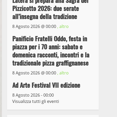
Latera si prepara alla Sagra del
Pizzicotto 2026: due serate
Prorogata la mostra dei
all’insegna della tradizione
bozzetti di Michelangelo
Buonarroti ospitata al
8 Agosto 2026 @
00:00
, altro
Museo dei Portici
5
Panificio Fratelli Oddo, festa in
19 Gennaio 2023
piazza per i 70 anni: sabato e
Trasporto pubblico locale,
domenica racconti, incontri e la
trasferimento capolinea al
terminal Riello dal 15 al
tradizionale pizza graffignanese
17 giugno
6
8 Agosto 2026 @
00:00
, altro
15 Giugno 2023
Ad Arte Festival VII edizione
Giochi Sportivi
Studenteschi di Atletica a
8 Agosto 2026 - 00:00
Viterbo
Visualizza tutti gli eventi
7
10 Maggio 2023