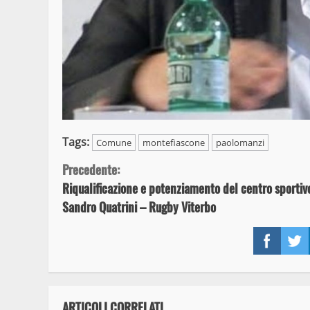
Tags:
Comune
montefiascone
paolomanzi
Continue
Precedente:
Riqualificazione e potenziamento del centro sportiv
Reading
Sandro Quatrini – Rugby Viterbo
Face
ARTICOLI CORRELATI