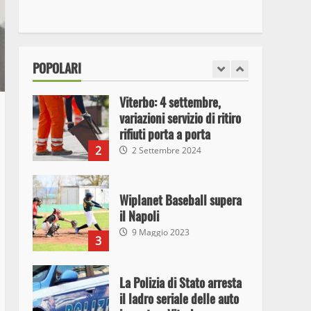
I Carabinieri arrestano due
giovani per detenzione ai
fini di spaccio di sostanze
stupefacenti
1
POPOLARI
26 Agosto 2023
Viterbo: 4 settembre,
variazioni servizio di ritiro
rifiuti porta a porta
2
2 Settembre 2024
Wiplanet Baseball supera
il Napoli
9 Maggio 2023
3
La Polizia di Stato arresta
il ladro seriale delle auto