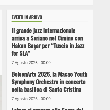
EVENTI IN ARRIVO
Il grande jazz internazionale
arriva a Soriano nel Cimino con
Hakan Başar per “Tuscia in Jazz
for SLA”
7 Agosto 2026 - 00:00
Wiplanet Baseball supera
il Napoli
BolsenArte 2026, la Macao Youth
9 Maggio 2023
3
Symphony Orchestra in concerto
nella basilica di Santa Cristina
La Polizia di Stato arresta
il ladro seriale delle auto
7 Agosto 2026 - 00:00
in sosta a Viterbo
4
10 Maggio 2023