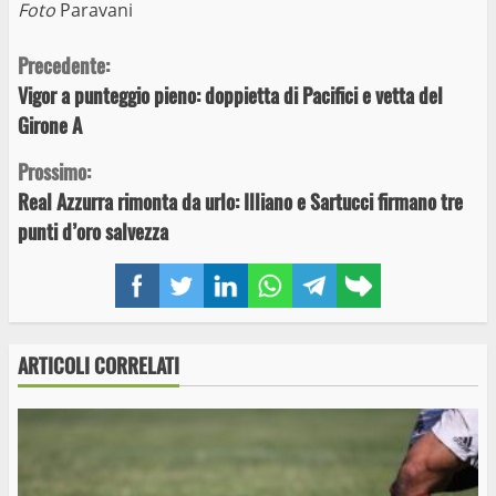
Foto
Paravani
Continue
Precedente:
Vigor a punteggio pieno: doppietta di Pacifici e vetta del
Reading
Girone A
Prossimo:
Real Azzurra rimonta da urlo: Illiano e Sartucci firmano tre
punti d’oro salvezza
Facebook
Twitter
LinkedIn
WhatsApp
Telegram
Copy
link
ARTICOLI CORRELATI