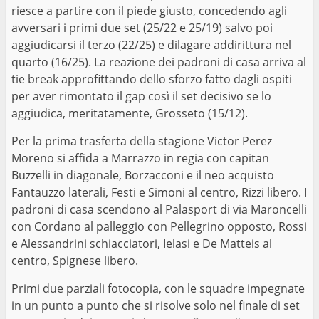
riesce a partire con il piede giusto, concedendo agli
avversari i primi due set (25/22 e 25/19) salvo poi
aggiudicarsi il terzo (22/25) e dilagare addirittura nel
quarto (16/25). La reazione dei padroni di casa arriva al
tie break approfittando dello sforzo fatto dagli ospiti
per aver rimontato il gap così il set decisivo se lo
aggiudica, meritatamente, Grosseto (15/12).
Per la prima trasferta della stagione Victor Perez
Moreno si affida a Marrazzo in regia con capitan
Buzzelli in diagonale, Borzacconi e il neo acquisto
Fantauzzo laterali, Festi e Simoni al centro, Rizzi libero. I
padroni di casa scendono al Palasport di via Maroncelli
con Cordano al palleggio con Pellegrino opposto, Rossi
e Alessandrini schiacciatori, Ielasi e De Matteis al
centro, Spignese libero.
Primi due parziali fotocopia, con le squadre impegnate
in un punto a punto che si risolve solo nel finale di set