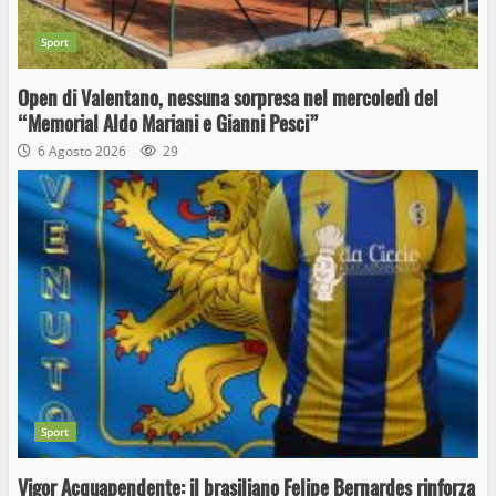
Sport
Open di Valentano, nessuna sorpresa nel mercoledì del
“Memorial Aldo Mariani e Gianni Pesci”
6 Agosto 2026
29
Sport
Vigor Acquapendente: il brasiliano Felipe Bernardes rinforza