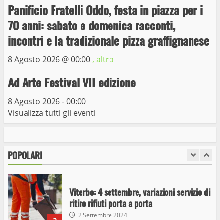
capolinea al terminal Riello dal 15 al 17
Panificio Fratelli Oddo, festa in piazza per i
giugno
70 anni: sabato e domenica racconti,
6
15 Giugno 2023
incontri e la tradizionale pizza graffignanese
8 Agosto 2026 @
00:00
, altro
Giochi Sportivi Studenteschi di Atletica a
Viterbo
Ad Arte Festival VII edizione
10 Maggio 2023
7
8 Agosto 2026 - 00:00
Visualizza tutti gli eventi
I Carabinieri arrestano due giovani per
detenzione ai fini di spaccio di sostanze
stupefacenti
POPOLARI
1
26 Agosto 2023
Viterbo: 4 settembre, variazioni servizio di
ritiro rifiuti porta a porta
2 Settembre 2024