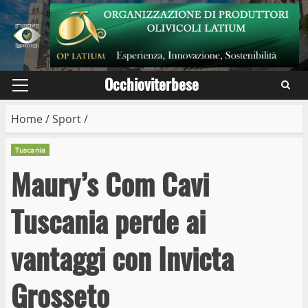
Skip
to
content
Occhioviterbese
Primary
Menu
Home
/
Sport
/
Tuscania
Maury’s Com Cavi
Tuscania perde ai
vantaggi con Invicta
Grosseto