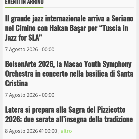
EVENTI IN ARRIVO
Il grande jazz internazionale arriva a Soriano
Wiplanet Baseball supera il Napoli
nel Cimino con Hakan Başar per “Tuscia in
9 Maggio 2023
Jazz for SLA”
3
7 Agosto 2026 - 00:00
La Polizia di Stato arresta il ladro seriale
BolsenArte 2026, la Macao Youth Symphony
delle auto in sosta a Viterbo
Orchestra in concerto nella basilica di Santa
10 Maggio 2023
4
Cristina
7 Agosto 2026 - 00:00
Prorogata la mostra dei bozzetti di
Michelangelo Buonarroti ospitata al
Latera si prepara alla Sagra del Pizzicotto
Museo dei Portici
5
2026: due serate all’insegna della tradizione
19 Gennaio 2023
8 Agosto 2026 @
00:00
, altro
Trasporto pubblico locale, trasferimento