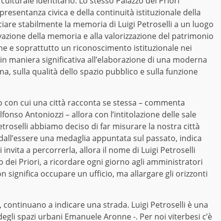
ulturale identitario. Lo stesso Palazzo dei Priori
resentanza civica e della continuità istituzionale della
ociare stabilmente la memoria di Luigi Petroselli a un luogo
vazione della memoria e alla valorizzazione del patrimonio
che e soprattutto un riconoscimento istituzionale nei
 in maniera significativa all’elaborazione di una moderna
ona, sulla qualità dello spazio pubblico e sulla funzione
odo con cui una città racconta se stessa – commenta
fonso Antoniozzi – allora con l’intitolazione delle sale
Petroselli abbiamo deciso di far misurare la nostra città
gi dall’essere una medaglia appuntata sul passato, indica
invita a percorrerla, allora il nome di Luigi Petroselli
o dei Priori, a ricordare ogni giorno agli amministratori
 significa occupare un ufficio, ma allargare gli orizzonti
, continuano a indicare una strada. Luigi Petroselli è una
degli spazi urbani Emanuele Aronne -. Per noi viterbesi c’è