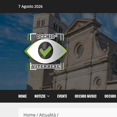
Skip
7 Agosto 2026
to
content
HOME
NOTIZIE
EVENTI
OCCHIO MUSIC
OCCHIO 
Home
/
Attualità
/