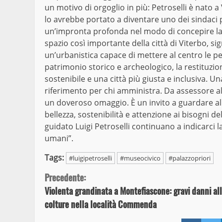
un motivo di orgoglio in più: Petroselli è nato a
lo avrebbe portato a diventare uno dei sindaci p
un’impronta profonda nel modo di concepire la cit
spazio così importante della città di Viterbo, 
un’urbanistica capace di mettere al centro le pers
patrimonio storico e archeologico, la restituzion
sostenibile e una città più giusta e inclusiva. 
riferimento per chi amministra. Da assessore al
un doveroso omaggio. È un invito a guardare al 
bellezza, sostenibilità e attenzione ai bisogni d
guidato Luigi Petroselli continuano a indicarci la 
umani”.
Tags:
#luigipetroselli
#museocivico
#palazzopriori
Continue
Precedente:
Violenta grandinata a Montefiascone: gravi danni al
Reading
colture nella località Commenda