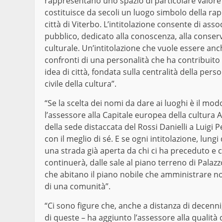
rappresentano uno spazio di particolare valore c
costituisce da secoli un luogo simbolo della rapp
città di Viterbo. L’intitolazione consente di ass
pubblico, dedicato alla conoscenza, alla conser
culturale. Un’intitolazione che vuole essere an
confronti di una personalità che ha contribuito
idea di città, fondata sulla centralità della pers
civile della cultura”.
“Se la scelta dei nomi da dare ai luoghi è il m
l’assessore alla Capitale europea della cultura Al
della sede distaccata del Rossi Danielli a Luigi 
con il meglio di sé. E se ogni intitolazione, lun
una strada già aperta da chi ci ha preceduto e ci 
continuerà, dalle sale al piano terreno di Palazz
che abitano il piano nobile che amministrare non
di una comunità”.
“Ci sono figure che, anche a distanza di decenni
di queste – ha aggiunto l’assessore alla qualità 