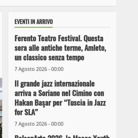
EVENTI IN ARRIVO
Ferento Teatro Festival. Questa
sera alle antiche terme, Amleto,
un classico senza tempo
7 Agosto 2026 - 00:00
Il grande jazz internazionale
arriva a Soriano nel Cimino con
Wiplanet Baseball supera
Hakan Başar per “Tuscia in Jazz
il Napoli
for SLA”
9 Maggio 2023
3
7 Agosto 2026 - 00:00
La Polizia di Stato arresta