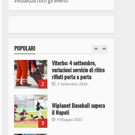
Visualizza tutti gli eventi
7
10 Maggio 2023
I Carabinieri arrestano due
giovani per detenzione ai
fini di spaccio di sostanze
stupefacenti
1
POPOLARI
26 Agosto 2023
Viterbo: 4 settembre,
variazioni servizio di ritiro
rifiuti porta a porta
2
2 Settembre 2024
Wiplanet Baseball supera
il Napoli
9 Maggio 2023
3