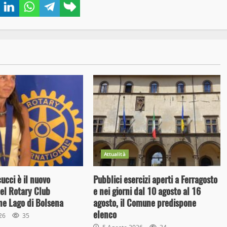
book
Twitter
LinkedIn
WhatsApp
Telegram
Copy
link
Attualità
cci è il nuovo
Pubblici esercizi aperti a Ferragosto
el Rotary Club
e nei giorni dal 10 agosto al 16
ne Lago di Bolsena
agosto, il Comune predispone
elenco
026
35