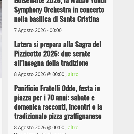
BolsenArte 2026, la Macao Youth
il ladro seriale delle auto
Symphony Orchestra in concerto
in sosta a Viterbo
nella basilica di Santa Cristina
4
10 Maggio 2023
7 Agosto 2026 - 00:00
Prorogata la mostra dei
bozzetti di Michelangelo
Latera si prepara alla Sagra del
Buonarroti ospitata al
Pizzicotto 2026: due serate
Museo dei Portici
5
all’insegna della tradizione
19 Gennaio 2023
Trasporto pubblico locale,
8 Agosto 2026 @
00:00
, altro
trasferimento capolinea al
Panificio Fratelli Oddo, festa in
terminal Riello dal 15 al
17 giugno
piazza per i 70 anni: sabato e
6
15 Giugno 2023
domenica racconti, incontri e la
tradizionale pizza graffignanese
Giochi Sportivi
Studenteschi di Atletica a
8 Agosto 2026 @
00:00
, altro
Viterbo