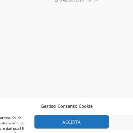
5 Agosto 2026
34
Gestisci Consenso Cookie
formazioni del
ACCETTA
mostrare annunci
re dati quali il