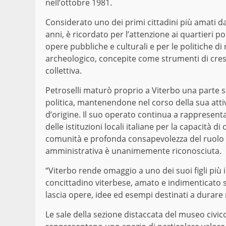
nell’ottobre 1981.
Considerato uno dei primi cittadini più amati d
anni, è ricordato per l’attenzione ai quartieri p
opere pubbliche e culturali e per le politiche d
archeologico, concepite come strumenti di cresci
collettiva.
Petroselli maturò proprio a Viterbo una parte sig
politica, mantenendone nel corso della sua attiv
d’origine. Il suo operato continua a rappresentar
delle istituzioni locali italiane per la capacità d
comunità e profonda consapevolezza del ruolo 
amministrativa è unanimemente riconosciuta.
“Viterbo rende omaggio a uno dei suoi figli più i
concittadino viterbese, amato e indimenticato s
lascia opere, idee ed esempi destinati a durare
Le sale della sezione distaccata del museo civico 