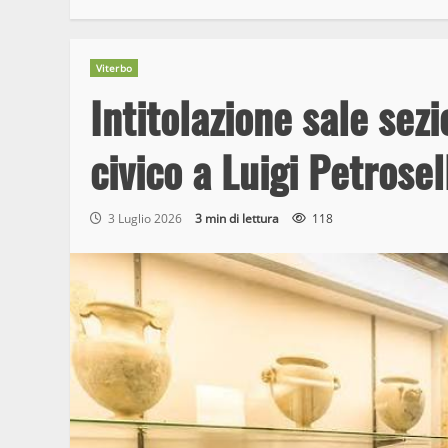
Viterbo
Intitolazione sale se
civico a Luigi Petrosel
3 Luglio 2026
3 min di lettura
118