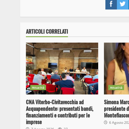
Face
ARTICOLI CORRELATI
Attualità
Attualità
CNA Viterbo-Civitavecchia ad
Simona Marcu
Acquapendente: presentati bandi,
presidente d
finanziamenti e contributi per le
Montefiasco
imprese
6 Agosto 2