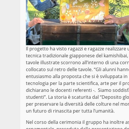
Il progetto ha visto ragazzi e ragazze realizzar
tecnica tradizionale giapponese del kamishibai, 
tavole illustrate scorrono all’interno di una corn
collocato sul retro delle tavole. “Gli alunni h
entusiasmo alla proposta che si è sviluppata in
tecnologia per la parte scientifica, arte per il p
dichiarano le docenti referenti -. Siamo soddisf
studenti”. La storia è scaturita dal “Deposito g
per preservare la diversità delle colture nel m
un futuro di rinascita per tutta l’umanità.
Nel corso della cerimonia il gruppo ha inoltre as
ornamentale, preceduta dalla presentazione del 