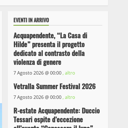
EVENTI IN ARRIVO
Acquapendente, “La Casa di
Hilde” presenta il progetto
dedicato al contrasto della
violenza di genere
7 Agosto 2026 @
00:00
, altro
Wiplanet Baseball supera
il Napoli
Vetralla Summer Festival 2026
9 Maggio 2023
3
7 Agosto 2026 @
00:00
, altro
La Polizia di Stato arresta
R-estate Acquapendente: Duccio
il ladro seriale delle auto
Tessari ospite d’eccezione
in sosta a Viterbo
4
10 Maggio 2023