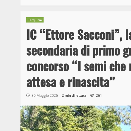
Tarquinia
IC “Ettore Sacconi”, l
secondaria di primo gr
concorso “I semi che r
attesa e rinascita”
30 Maggio 2026
2 min di lettura
261