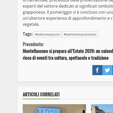
esperti del settore dedicati ai significati simbolic
giapponese. Il pomeriggio si è concluso con una v
un’ulteriore esperienza di approfondimento e co
vegetale.
Tags:
#icettoresacconi
#isemicheraccontano
Continue
Precedente:
Montefiascone si prepara all’Estate 2026: un calend
Reading
ricco di eventi tra cultura, spettacolo e tradizione
Face
ARTICOLI CORRELATI