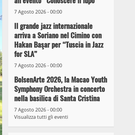
all’evento “Conoscere il lupo”
7 Agosto 2026 - 00:00
Prorogata la mostra dei
bozzetti di Michelangelo
Il grande jazz internazionale
Buonarroti ospitata al
arriva a Soriano nel Cimino con
Museo dei Portici
5
Hakan Başar per “Tuscia in Jazz
19 Gennaio 2023
for SLA”
Trasporto pubblico locale,
trasferimento capolinea al
7 Agosto 2026 - 00:00
terminal Riello dal 15 al
17 giugno
BolsenArte 2026, la Macao Youth
6
15 Giugno 2023
Symphony Orchestra in concerto
nella basilica di Santa Cristina
Giochi Sportivi
Studenteschi di Atletica a
7 Agosto 2026 - 00:00
Viterbo
Visualizza tutti gli eventi
7
10 Maggio 2023