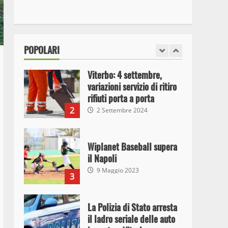
I Carabinieri arrestano due
giovani per detenzione ai
fini di spaccio di sostanze
stupefacenti
1
POPOLARI
26 Agosto 2023
Viterbo: 4 settembre,
variazioni servizio di ritiro
rifiuti porta a porta
2
2 Settembre 2024
Wiplanet Baseball supera
il Napoli
9 Maggio 2023
3
La Polizia di Stato arresta
il ladro seriale delle auto