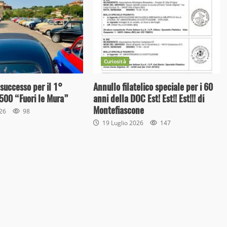
Curiosità
 successo per il 1°
Annullo filatelico speciale per i 60
500 “Fuori le Mura”
anni della DOC Est! Est!! Est!!! di
Montefiascone
026
98
19 Luglio 2026
147