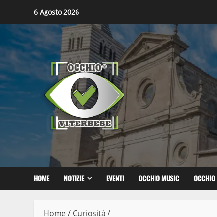
Skip
6 Agosto 2026
to
content
HOME
NOTIZIE
EVENTI
OCCHIO MUSIC
OCCHIO 
Home
/
Curiosità
/