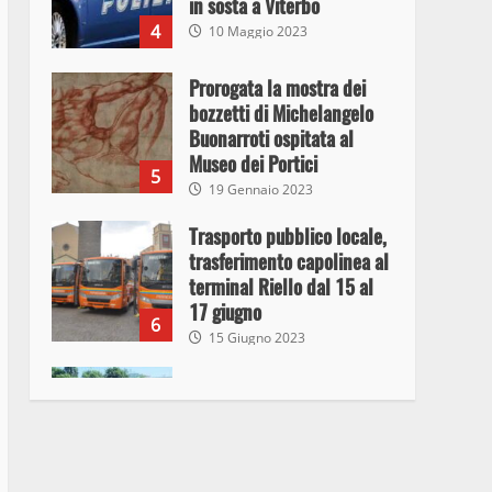
in sosta a Viterbo
4
10 Maggio 2023
Prorogata la mostra dei
bozzetti di Michelangelo
Buonarroti ospitata al
Museo dei Portici
5
19 Gennaio 2023
Trasporto pubblico locale,
trasferimento capolinea al
terminal Riello dal 15 al
17 giugno
6
15 Giugno 2023
Giochi Sportivi
Studenteschi di Atletica a
Viterbo
7
10 Maggio 2023