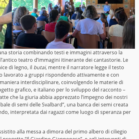
e una storia combinando testi e immagini attraverso la
l’antico teatro d’immagini itinerante dei cantastorie. Le
ice di legno, il
butai
, mentre il narratore legge il testo
anno lavorato a gruppi rispondendo attivamente e con
 maniera interdisciplinare, coinvolgendo le materie di
rogetto grafico, e italiano per lo sviluppo del racconto –
atte che la giuria abbia apprezzato l’impegno dei nostri
lobale di semi delle Svalbard”, una banca dei semi creata
ondo, interpretata dai ragazzi come luogo di speranza per
sistito alla messa a dimora del primo albero di ciliegio
progetto “Il Giardino Giapponese”, e agli interventi di