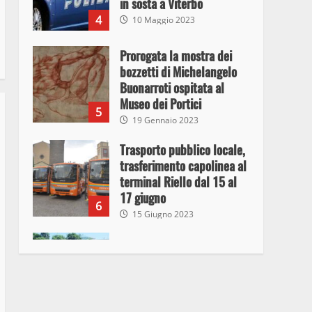
in sosta a Viterbo
4
10 Maggio 2023
Prorogata la mostra dei
bozzetti di Michelangelo
Buonarroti ospitata al
Museo dei Portici
5
19 Gennaio 2023
Trasporto pubblico locale,
trasferimento capolinea al
terminal Riello dal 15 al
17 giugno
6
15 Giugno 2023
Giochi Sportivi
Studenteschi di Atletica a
Viterbo
7
10 Maggio 2023