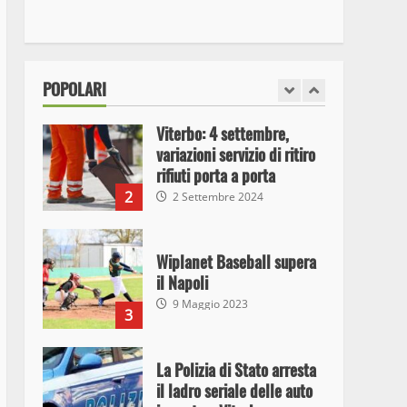
I Carabinieri arrestano due
giovani per detenzione ai
fini di spaccio di sostanze
stupefacenti
1
POPOLARI
26 Agosto 2023
Viterbo: 4 settembre,
variazioni servizio di ritiro
rifiuti porta a porta
2
2 Settembre 2024
Wiplanet Baseball supera
il Napoli
9 Maggio 2023
3
La Polizia di Stato arresta
il ladro seriale delle auto