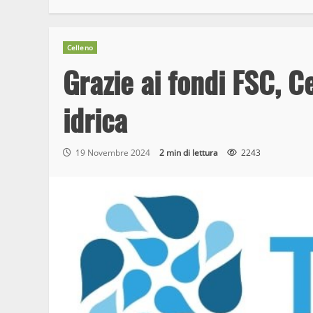
Celleno
Grazie ai fondi FSC, C
idrica
19 Novembre 2024
2 min di lettura
2243