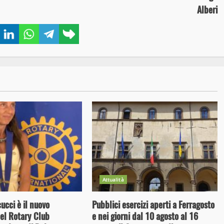
Alberi
book
Twitter
LinkedIn
WhatsApp
Telegram
Copy
link
Attualità
cci è il nuovo
Pubblici esercizi aperti a Ferragosto
el Rotary Club
e nei giorni dal 10 agosto al 16