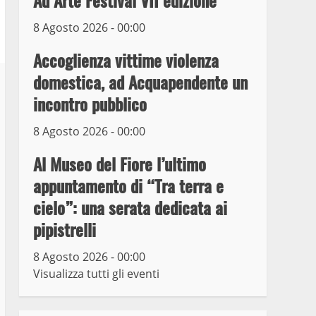
Ad Arte Festival VII edizione
8 Agosto 2026 - 00:00
Prorogata la mostra dei
bozzetti di Michelangelo
Accoglienza vittime violenza
Buonarroti ospitata al
domestica, ad Acquapendente un
Museo dei Portici
5
incontro pubblico
19 Gennaio 2023
Trasporto pubblico locale,
8 Agosto 2026 - 00:00
trasferimento capolinea al
Al Museo del Fiore l’ultimo
terminal Riello dal 15 al
17 giugno
appuntamento di “Tra terra e
6
15 Giugno 2023
cielo”: una serata dedicata ai
pipistrelli
Giochi Sportivi
Studenteschi di Atletica a
8 Agosto 2026 - 00:00
Viterbo
Visualizza tutti gli eventi
7
10 Maggio 2023