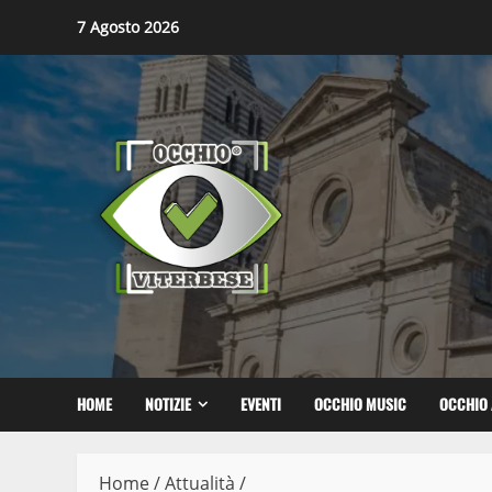
Skip
7 Agosto 2026
to
content
HOME
NOTIZIE
EVENTI
OCCHIO MUSIC
OCCHIO 
Home
/
Attualità
/