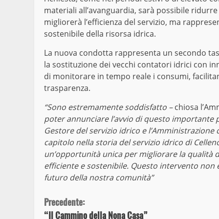
materiali all’avanguardia, sarà possibile ridurr
migliorerà l’efficienza del servizio, ma rappre
sostenibile della risorsa idrica.
La nuova condotta rappresenta un secondo tassel
la sostituzione dei vecchi contatori idrici con i
di monitorare in tempo reale i consumi, facili
trasparenza.
“Sono estremamente soddisfatto –
chiosa l’Am
poter annunciare l’avvio di questo importante pr
Gestore del servizio idrico e l’Amministrazion
capitolo nella storia del servizio idrico di Cell
un’opportunità unica per migliorare la qualità del
efficiente e sostenibile. Questo intervento non
futuro della nostra comunità”
Continue
Precedente:
“Il Cammino della Nona Casa”