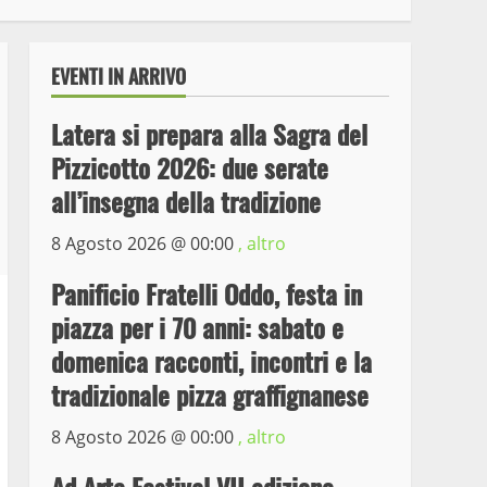
EVENTI IN ARRIVO
Latera si prepara alla Sagra del
Pizzicotto 2026: due serate
all’insegna della tradizione
8 Agosto 2026 @
00:00
, altro
Wiplanet Baseball supera
Panificio Fratelli Oddo, festa in
il Napoli
piazza per i 70 anni: sabato e
9 Maggio 2023
3
domenica racconti, incontri e la
tradizionale pizza graffignanese
La Polizia di Stato arresta
il ladro seriale delle auto
8 Agosto 2026 @
00:00
, altro
in sosta a Viterbo
4
10 Maggio 2023