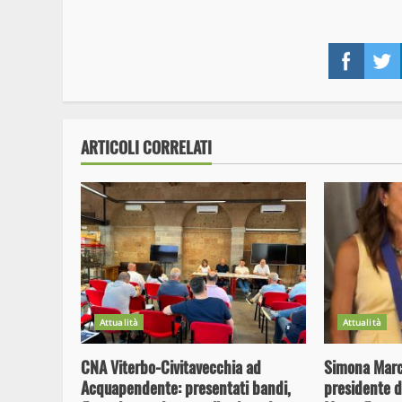
Reading
Face
ARTICOLI CORRELATI
Attualità
Attualità
CNA Viterbo-Civitavecchia ad
Simona Marcu
Acquapendente: presentati bandi,
presidente d