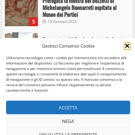
Prorogata la mostra dei bozzetti di
Michelangelo Buonarroti ospitata al
Museo dei Portici
5
19 Gennaio 2023
Trasporto pubblico locale, trasferimento
Gestisci Consenso Cookie
capolinea al terminal Riello dal 15 al 17
giugno
Utilizziamo tecnologie come i cookie per memorizzare e/o accedere alle
6
15 Giugno 2023
informazioni del dispositivo. Lo facciamo per migliorare l'esperienza di
navigazione e per mostrare annunci (non) personalizzati. Il consenso a
queste tecnologie ci consentirà di elaborare dati quali il comportamento
di navigazione o gli ID univoci su questo sito. Il mancato consenso o la
Giochi Sportivi Studenteschi di Atletica a
revoca del consenso possono influire negativamente su alcune
Home
Privacy Policy
Cookie Policy
Contatti
Viterbo
caratteristiche e funzioni.
10 Maggio 2023
Facebook
Instagram
Twitter
7
ACCETTA
© Occhio Viterbese - Codice 90148040562 - N° iscrizione
I Carabinieri arrestano due giovani per
NEGA
ROC:39156 - Tutti i diritti riservati
detenzione ai fini di spaccio di sostanze
Realizzato da:
Coopyleft
stupefacenti
VISUALIZZA LE PREFERENZE