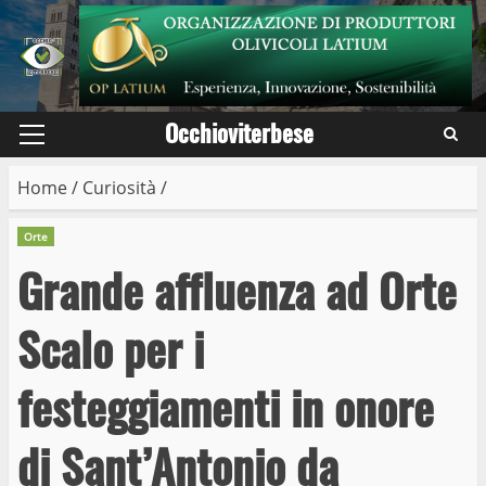
Skip
to
content
Occhioviterbese
Primary
Menu
Home
/
Curiosità
/
Orte
Grande affluenza ad Orte
Scalo per i
festeggiamenti in onore
di Sant’Antonio da