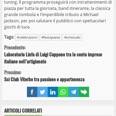
tuning. Il programma proseguirà con intrattenimenti di
piazza per tutta la giornata, band itinerante, la classica
grande tombola e l’imperdibile tributo a Michael
Jackson, per poi salutare il pubblico con spettacolari
giochi di luce.
Tags:
#celebrazioni
#festapaese
#ortescalo
Continue
Precedente:
Laboratorio Linfa di Luigi Cuppone tra le cento imprese
Reading
italiane nell’artigianato
Prossimo:
Sci Club Viterbo tra passione e appartenenza
Facebook
Twitter
LinkedIn
WhatsApp
Telegram
Copy
link
ARTICOLI CORRELATI