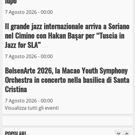
lupo”
Michelangelo Buonarroti ospitata al
Museo dei Portici
7 Agosto 2026 - 00:00
5
19 Gennaio 2023
Il grande jazz internazionale arriva a Soriano
nel Cimino con Hakan Başar per “Tuscia in
Trasporto pubblico locale, trasferimento
capolinea al terminal Riello dal 15 al 17
Jazz for SLA”
giugno
7 Agosto 2026 - 00:00
6
15 Giugno 2023
BolsenArte 2026, la Macao Youth Symphony
Giochi Sportivi Studenteschi di Atletica a
Orchestra in concerto nella basilica di Santa
Viterbo
Cristina
10 Maggio 2023
7
7 Agosto 2026 - 00:00
Visualizza tutti gli eventi
I Carabinieri arrestano due giovani per
detenzione ai fini di spaccio di sostanze
stupefacenti
POPOLARI
1
26 Agosto 2023