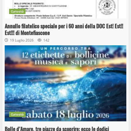
Curiosità
Annullo filatelico speciale per i 60 anni della DOC Est! Est!!
Est!!! di Montefiascone
19 Luglio 2026
142
Curiosità
Bolle d’Amare, tre piazze da scoprire: ecco le dodici