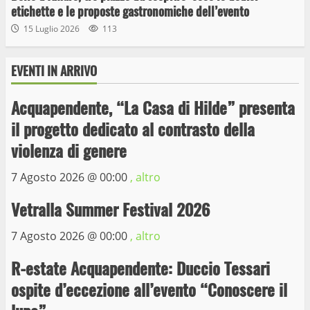
etichette e le proposte gastronomiche dell’evento
15 Luglio 2026
113
EVENTI IN ARRIVO
Acquapendente, “La Casa di Hilde” presenta
il progetto dedicato al contrasto della
Wiplanet Baseball supera il Napoli
violenza di genere
9 Maggio 2023
3
7 Agosto 2026 @
00:00
, altro
Vetralla Summer Festival 2026
La Polizia di Stato arresta il ladro seriale
delle auto in sosta a Viterbo
7 Agosto 2026 @
00:00
, altro
10 Maggio 2023
4
R-estate Acquapendente: Duccio Tessari
ospite d’eccezione all’evento “Conoscere il
Prorogata la mostra dei bozzetti di