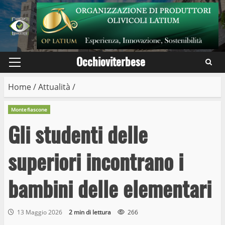
Skip
to
content
Occhioviterbese
Primary
Menu
Home
/
Attualità
/
Montefiascone
Gli studenti delle
superiori incontrano i
bambini delle elementari
13 Maggio 2026
2 min di lettura
266