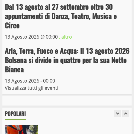
Dal 13 agosto al 27 settembre oltre 30
appuntamenti di Danza, Teatro, Musica e
Trasporto pubblico locale, trasferimento
capolinea al terminal Riello dal 15 al 17
Circo
giugno
13 Agosto 2026 @
00:00
, altro
6
15 Giugno 2023
Aria, Terra, Fuoco e Acqua: il 13 agosto 2026
Giochi Sportivi Studenteschi di Atletica a
Bolsena si divide in quattro per la sua Notte
Viterbo
Bianca
10 Maggio 2023
7
13 Agosto 2026 - 00:00
Visualizza tutti gli eventi
I Carabinieri arrestano due giovani per
detenzione ai fini di spaccio di sostanze
stupefacenti
POPOLARI
1
26 Agosto 2023