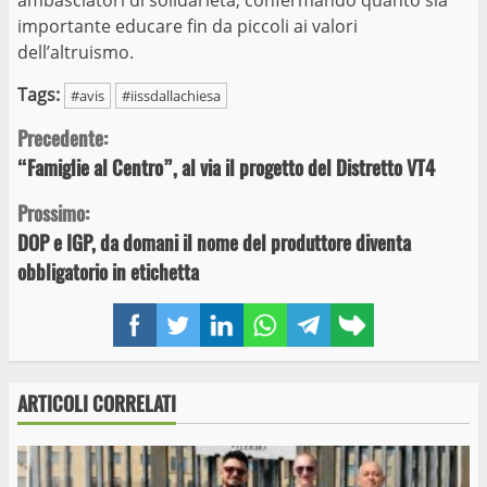
importante educare fin da piccoli ai valori
dell’altruismo.
Tags:
#avis
#iissdallachiesa
Continue
Precedente:
“Famiglie al Centro”, al via il progetto del Distretto VT4
Reading
Prossimo:
DOP e IGP, da domani il nome del produttore diventa
obbligatorio in etichetta
Facebook
Twitter
LinkedIn
WhatsApp
Telegram
Copy
link
ARTICOLI CORRELATI