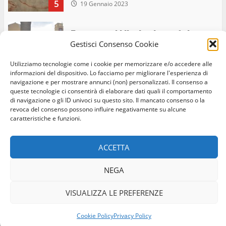
5
19 Gennaio 2023
Trasporto pubblico locale, trasferimento
Gestisci Consenso Cookie
capolinea al terminal Riello dal 15 al 17
giugno
Utilizziamo tecnologie come i cookie per memorizzare e/o accedere alle
6
15 Giugno 2023
informazioni del dispositivo. Lo facciamo per migliorare l'esperienza di
navigazione e per mostrare annunci (non) personalizzati. Il consenso a
queste tecnologie ci consentirà di elaborare dati quali il comportamento
di navigazione o gli ID univoci su questo sito. Il mancato consenso o la
Giochi Sportivi Studenteschi di Atletica a
revoca del consenso possono influire negativamente su alcune
Home
Privacy Policy
Cookie Policy
Contatti
Viterbo
caratteristiche e funzioni.
10 Maggio 2023
Facebook
Instagram
Twitter
7
ACCETTA
© Occhio Viterbese - Codice 90148040562 - N° iscrizione
I Carabinieri arrestano due giovani per
NEGA
ROC:39156 - Tutti i diritti riservati
detenzione ai fini di spaccio di sostanze
Realizzato da:
Coopyleft
stupefacenti
VISUALIZZA LE PREFERENZE
1
26 Agosto 2023
Cookie Policy
Privacy Policy