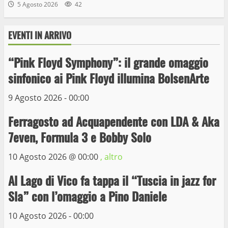
5 Agosto 2026
42
EVENTI IN ARRIVO
“Pink Floyd Symphony”: il grande omaggio
Wiplanet Baseball supera il Napoli
sinfonico ai Pink Floyd illumina BolsenArte
9 Maggio 2023
3
9 Agosto 2026 - 00:00
Ferragosto ad Acquapendente con LDA & Aka
La Polizia di Stato arresta il ladro seriale
7even, Formula 3 e Bobby Solo
delle auto in sosta a Viterbo
10 Maggio 2023
10 Agosto 2026 @
00:00
, altro
4
Al Lago di Vico fa tappa il “Tuscia in jazz for
Prorogata la mostra dei bozzetti di
Sla” con l’omaggio a Pino Daniele
Michelangelo Buonarroti ospitata al
Museo dei Portici
10 Agosto 2026 - 00:00
5
19 Gennaio 2023