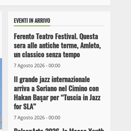
EVENTI IN ARRIVO
Ferento Teatro Festival. Questa
sera alle antiche terme, Amleto,
un classico senza tempo
7 Agosto 2026 - 00:00
Il grande jazz internazionale
arriva a Soriano nel Cimino con
Wiplanet Baseball supera
Hakan Başar per “Tuscia in Jazz
il Napoli
for SLA”
9 Maggio 2023
3
7 Agosto 2026 - 00:00
La Polizia di Stato arresta