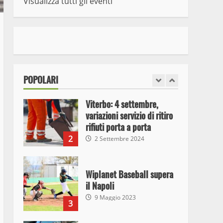
Visualizza tutti gli eventi
7
10 Maggio 2023
I Carabinieri arrestano due
giovani per detenzione ai
fini di spaccio di sostanze
stupefacenti
1
POPOLARI
26 Agosto 2023
Viterbo: 4 settembre,
variazioni servizio di ritiro
rifiuti porta a porta
2
2 Settembre 2024
Wiplanet Baseball supera
il Napoli
9 Maggio 2023
3