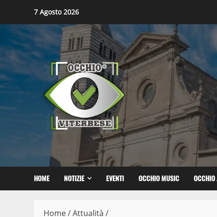
Skip
7 Agosto 2026
to
content
HOME
NOTIZIE
EVENTI
OCCHIO MUSIC
OCCHIO 
Home
/
Attualità
/