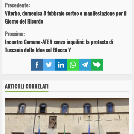
Continue
Precedente:
Viterbo, domenica 8 febbraio corteo e manifestazione per il
Reading
Giorno del Ricordo
Prossimo:
Incontro Comune-ATER senza inquilini: la protesta di
Tuscania delle Idee sul Blocco Y
Facebook
Twitter
LinkedIn
WhatsApp
Telegram
Copy
link
ARTICOLI CORRELATI