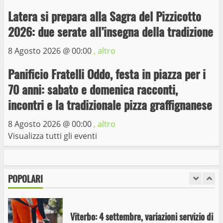
Latera si prepara alla Sagra del Pizzicotto
Trasporto pubblico locale, trasferimento
capolinea al terminal Riello dal 15 al 17
2026: due serate all’insegna della tradizione
giugno
8 Agosto 2026 @
00:00
, altro
6
15 Giugno 2023
Panificio Fratelli Oddo, festa in piazza per i
Giochi Sportivi Studenteschi di Atletica a
70 anni: sabato e domenica racconti,
Viterbo
incontri e la tradizionale pizza graffignanese
10 Maggio 2023
7
8 Agosto 2026 @
00:00
, altro
Visualizza tutti gli eventi
I Carabinieri arrestano due giovani per
detenzione ai fini di spaccio di sostanze
stupefacenti
POPOLARI
1
26 Agosto 2023
Viterbo: 4 settembre, variazioni servizio di