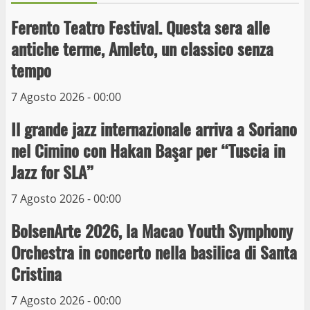
Ferento Teatro Festival. Questa sera alle
antiche terme, Amleto, un classico senza
tempo
Wiplanet Baseball supera il Napoli
7 Agosto 2026 - 00:00
9 Maggio 2023
3
Il grande jazz internazionale arriva a Soriano
nel Cimino con Hakan Başar per “Tuscia in
La Polizia di Stato arresta il ladro seriale
Jazz for SLA”
delle auto in sosta a Viterbo
10 Maggio 2023
7 Agosto 2026 - 00:00
4
BolsenArte 2026, la Macao Youth Symphony
Prorogata la mostra dei bozzetti di
Orchestra in concerto nella basilica di Santa
Michelangelo Buonarroti ospitata al
Cristina
Museo dei Portici
5
19 Gennaio 2023
7 Agosto 2026 - 00:00