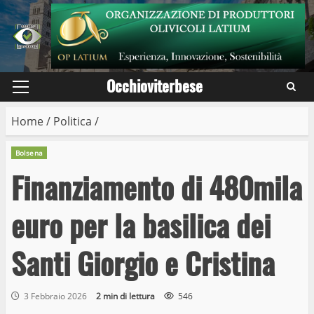
Skip
to
content
Occhioviterbese
Primary
Menu
Home
/
Politica
/
Bolsena
Finanziamento di 480mila
euro per la basilica dei
Santi Giorgio e Cristina
3 Febbraio 2026
2 min di lettura
546