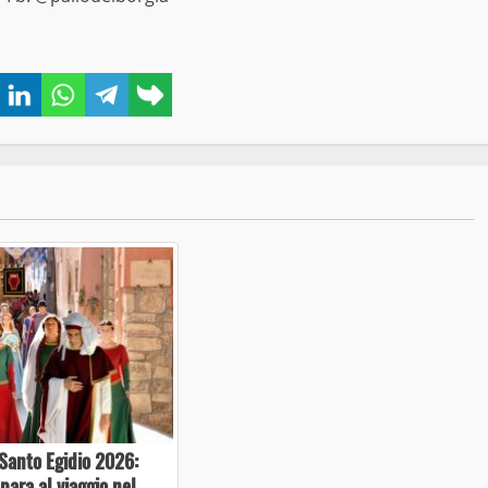
book
Twitter
LinkedIn
WhatsApp
Telegram
Copy
link
Santo Egidio 2026:
epara al viaggio nel