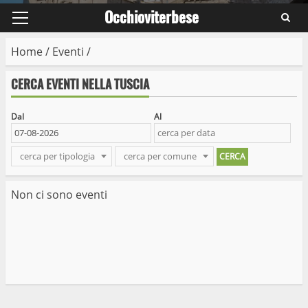
Occhioviterbese
Primary
Menu
Home
/
Eventi
/
CERCA EVENTI NELLA TUSCIA
Dal
Al
cerca per tipologia
cerca per comune
Non ci sono eventi