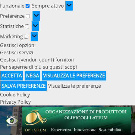
Funzionale
Sempre attivo
Funzionale
Preferenze
Preferenze
Statistiche
Statistiche
Marketing
Marketing
Gestisci opzioni
Gestisci servizi
Gestisci {vendor_count} fornitori
Per saperne di più su questi scopi
ACCETTA
NEGA
VISUALIZZA LE PREFERENZE
SALVA PREFERENZE
Visualizza le preferenze
Cookie Policy
Privacy Policy
Skip
to
content