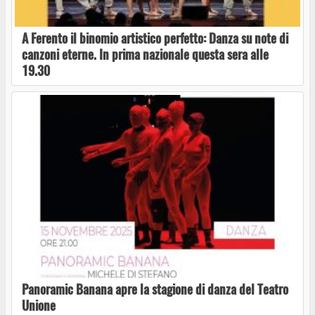
A Ferento il binomio artistico perfetto: Danza su note di
canzoni eterne. In prima nazionale questa sera alle
19.30
L’originale Consorzio de Gli Ambulanti di Forte
dei Marmi® a Bolsena domenica 26 luglio
L’estate più cool è a Bolsena, l’8 luglio tutti
con EFF alla spiaggia del Guadetto per vedere
un film tra le onde del lago
Bolsena Sonic 2026
Panoramic Banana apre la stagione di danza del Teatro
Unione