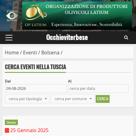
Skip
to
content
Occhioviterbese
Primary
Menu
Home
/
Eventi
/
Bolsena
/
CERCA EVENTI NELLA TUSCIA
Dal
Al
cerca per tipologia
cerca per comune
Danza
25 Gennaio 2025