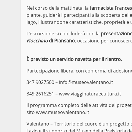
Nel corso della mattinata, la
farmacista Francesc
piante, guiderà i partecipanti alla scoperta del
lago, illustrandone caratteristiche, proprietà e u
L’escursione si concluderà con la
presentazione
Fiocchino
di Piansano
, occasione per conoscere 
È previsto un servizio navetta per il rientro.
Partecipazione libera, con conferma di adesione
347 9027500 –
info@museovalentano.it
349 2616251 –
www.viagginaturaecultura.it
Il programma completo delle attività del progett
sito
www.museovalentano.it
Valentano – Territorio del cuore è un progetto
Lazio e il supporto del Museo della Preistoria d