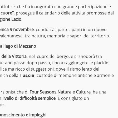
 ottobre, che ha inaugurato con grande partecipazione e
 cuore”
, prosegue il calendario delle attività promosse dal
gione Lazio
.
nica 9 novembre
, condurrà i partecipanti in un nuovo
valentanese, tra natura, memoria e sapori del territorio.
al lago di Mezzano
 della Vittoria
, nel cuore del borgo, e si snoderà tra
e mutano passo dopo passo, fino a raggiungere le placide
e ma ricco di suggestioni, dove il ritmo lento del
nica della 𝗧𝘂𝘀𝗰𝗶𝗮, custode di memorie antiche e armonie
ursionistiche di
Four Seasons Natura e Cultura
, ha una
n
livello di difficoltà semplice
. È consigliato un
ne.
conoscimento e impieghi