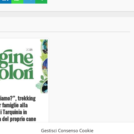
link
iamo?”, trekking
 famiglie alla
i Tarquinia in
 del proprio cane
Gestisci Consenso Cookie