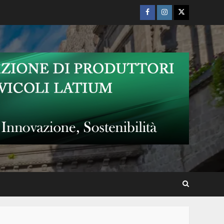
Giulia”
Facebook
Instagram
Twitter
Da Venezia arriva Marco Polo
a Valentano
Tornano le “Comunità
narranti” con una
passeggiata-racconto
dedicata al “Solco dritto” di
Valentano
Gianni Pontillo e Deborah
Caroscioli in “Dimmi quando
tu verrai”