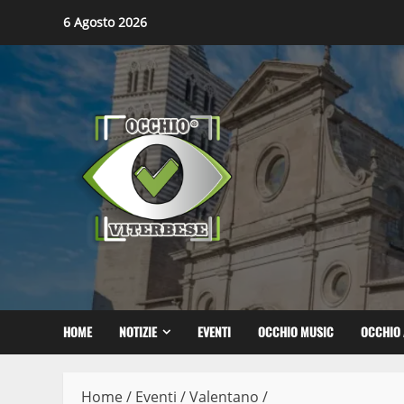
Skip
6 Agosto 2026
to
content
HOME
NOTIZIE
EVENTI
OCCHIO MUSIC
OCCHIO 
Home
/
Eventi
/
Valentano
/