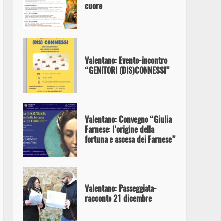
cuore
Valentano: Evento-incontro
“GENITORI (DIS)CONNESSI”
Valentano: Convegno “Giulia
Farnese: l’origine della
fortuna e ascesa dei Farnese”
Valentano: Passeggiata-
racconto 21 dicembre