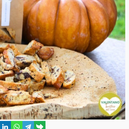
book
Twitter
LinkedIn
WhatsApp
Telegram
Copy