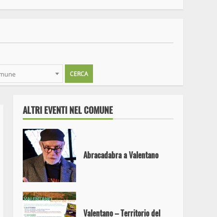
Al via la seconda edizione di
“Valentano Territorio del
Cuore”
omune
Irresistibile Benni a Valentano
ALTRI EVENTI NEL COMUNE
Abracadabra a Valentano
Valentano – Territorio del