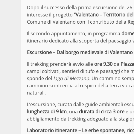
Dopo il successo della prima escursione del 26
interesse il progetto
“Valentano – Territorio del
Comune di Valentano con il contributo della
Re
Il secondo appuntamento, in programma
dome
itinerario dedicato alla scoperta del paesaggio 
Escursione – Dal borgo medievale di Valentano 
Il trekking prenderà avvio alle
ore 9.30
da
Piazza
campi coltivati, sentieri di tufo e paesaggi ch
sponde del
lago di Mezzano.
Un cammino semplic
cammino si intreccia al respiro della terra vulca
naturali.
L’escursione, curata dalle guide ambientali esc
lunghezza di 9 km
, una
durata di circa 3 ore
e u
abbigliamento da trekking adeguato alla stagio
Laboratorio itinerante – Le erbe spontanee, ri