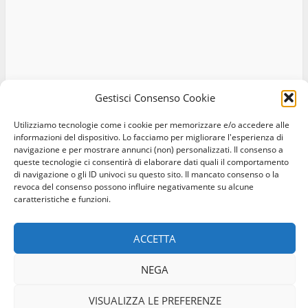
Gestisci Consenso Cookie
Utilizziamo tecnologie come i cookie per memorizzare e/o accedere alle
informazioni del dispositivo. Lo facciamo per migliorare l'esperienza di
navigazione e per mostrare annunci (non) personalizzati. Il consenso a
queste tecnologie ci consentirà di elaborare dati quali il comportamento
di navigazione o gli ID univoci su questo sito. Il mancato consenso o la
revoca del consenso possono influire negativamente su alcune
caratteristiche e funzioni.
Home
Privacy Policy
Cookie Policy
Contatti
ACCETTA
Facebook
Instagram
Twitter
NEGA
© Occhio Viterbese - Codice 90148040562 - N° iscrizione
ROC:39156 - Tutti i diritti riservati
VISUALIZZA LE PREFERENZE