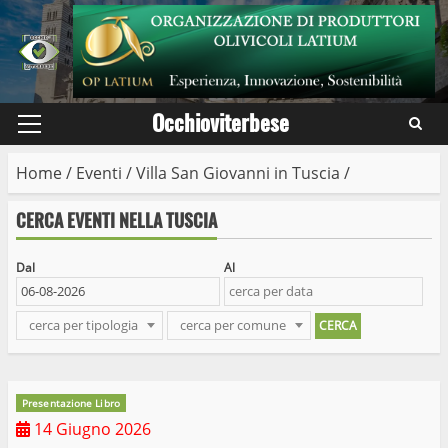
Skip
to
content
Occhioviterbese
Primary
Menu
Home
/
Eventi
/
Villa San Giovanni in Tuscia
/
CERCA EVENTI NELLA TUSCIA
Dal
Al
cerca per tipologia
cerca per comune
Presentazione Libro
14 Giugno 2026