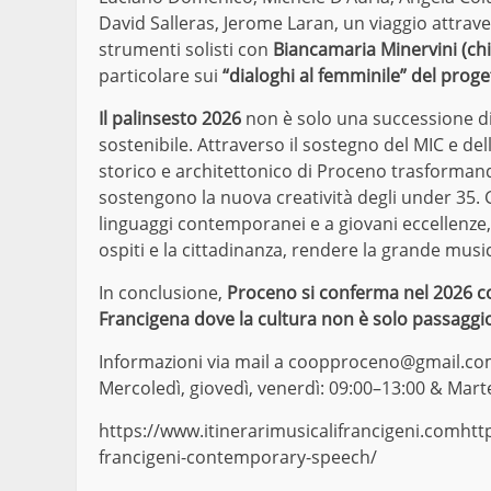
David Salleras, Jerome Laran, un viaggio attrave
strumenti solisti con
Biancamaria Minervini (chi
particolare sui
“dialoghi al femminile” del prog
Il palinsesto 2026
non è solo una successione di
sostenibile. Attraverso il sostegno del MIC e dell
storico e architettonico di Proceno trasformando 
sostengono la nuova creatività degli under 35. G
linguaggi contemporanei e a giovani eccellenze, 
ospiti e la cittadinanza, rendere la grande musi
In conclusione,
Proceno si conferma nel 2026 com
Francigena dove la cultura non è solo passaggio
Informazioni via mail a
coopproceno@gmail.co
Mercoledì, giovedì, venerdì: 09:00–13:00 & Mart
https://www.itinerarimusicalifrancigeni.com
htt
francigeni-contemporary-speech/