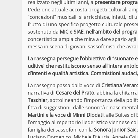
realizzato negli ultimi anni, a
presentare program
L’edizione attuale accosta progetti culturali amp
“concezioni” musicali: si arricchisce, infatti,
frutto di uno specifico progetto culturale pres
sostenuto da
MiC e SIAE, nell’ambito del progr
concertistica ampia che mira a dare spazio agl
messa in scena di giovani sassofonisti che avra
La rassegna persegue l’obbiettivo di “suonare e 
uditive’ che restituiscono senso all’intera ant
d’intenti e qualità artistica. Commistioni audaci,
La rassegna passa dalla voce di
Cristiana Verar
narrativa di
Cesare del Prato
, abbina la chitarr
Taschler,
sottolineando l’importanza della poli
fitta di suggestioni, dalle sonorità rinascimental
Martini e la voce di Minni Diodati,
alle Suites di
l’omaggio al repertorio liederistico viennese co
famiglia dei sassofoni con la
Sonora Junior Sax
c
Luciano Domenico, Michele D’Auria, Angela Colu