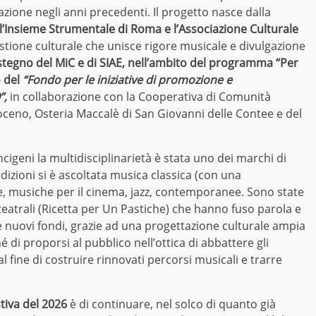
azione negli anni precedenti. Il progetto nasce dalla
l’Insieme Strumentale di Roma e l’Associazione Culturale
stione culturale che unisce rigore musicale e divulgazione
ostegno del MiC e di SIAE, nell’ambito del programma “Per
o del
“Fondo per le iniziative di promozione e
”,
in collaborazione con la Cooperativa di Comunità
oceno, Osteria Maccalè di San Giovanni delle Contee e del
ncigeni la multidisciplinarietà è stata uno dei marchi di
izioni si è ascoltata musica classica (con una
re, musiche per il cinema, jazz, contemporanee. Sono state
teatrali (Ricetta per Un Pastiche) che hanno fuso parola e
re nuovi fondi, grazie ad una progettazione culturale ampia
é di proporsi al pubblico nell’ottica di abbattere gli
al fine di costruire rinnovati percorsi musicali e trarre
stiva del 2026
è di continuare, nel solco di quanto già