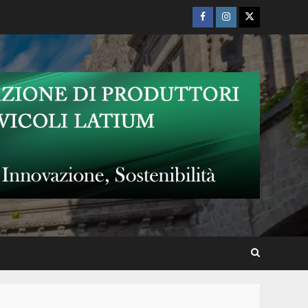
sociale”
Facebook
Instagram
Twitter
Proceno: “Pensieri di Luce”
mostra di Patrizia Molinari
“Fili, mani e pieghe di carta.
Animare il mondo e
raccontare la società”
A Proceno un viaggio tra
storia, arte e sapori della
tradizione