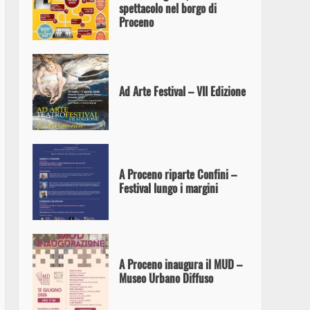
spettacolo nel borgo di
Proceno
Ad Arte Festival – VII Edizione
A Proceno riparte Confini –
Festival lungo i margini
A Proceno inaugura il MUD –
Museo Urbano Diffuso