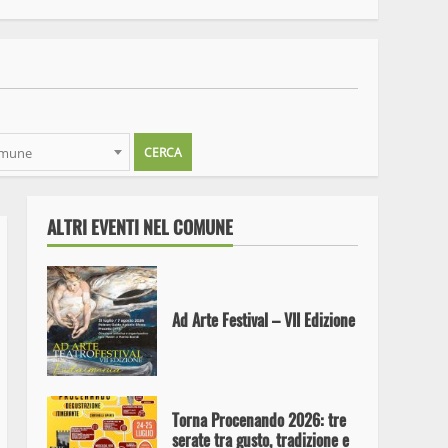
Ad Arte Festival VII edizione
omune
Proceno celebra il suo
prodotto simbolo: il 18 e 19
luglio torna il Festival
dell’Aglio Rosso
ALTRI EVENTI NEL COMUNE
Ad Arte Festival – VII Edizione
Torna Procenando 2026: tre
serate tra gusto, tradizione e