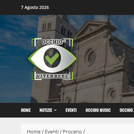
Skip
7 Agosto 2026
to
content
HOME
NOTIZIE
EVENTI
OCCHIO MUSIC
OCCHIO 
Home
/
Eventi
/
Proceno
/