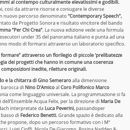
mi al contempo culturalmente elevatissimi e godibili.
i, così da attrarre risorse e coniugare le diverse
 di un nuovo percorso denominato
“Contemporary Speech”,
entato da Progetto Sonora e risultato vincitore del bando
amma “Per Chi Crea”
. La nuova edizione vede una formula
i esecutori under 35 del panorama italiano e punta ad una
nno modo di formarsi attraverso un laboratorio specifico.
formare” attraverso un florilegio di piccole ‘prelibatezze
ologia dei progetti che hanno in comune una coerenza
 composizioni inedite, riletture originali.
do e la chitarra di Gino Semeraro
alla dimensione
a barocca di
Nino D’Amico
al
Coro Polifonico Marco
fonia come linguaggio universale. La programmazione si fa
i dell’Ensemble Acqua Felix, per la direzione di
Maria De
 Bach interpretate da
Luca Peverini,
passandoper
l basso di
Federico Benetti.
Grande spazio è dedicato alla
he propone, dopo un percorso formativo con i M°
cci, Luigi Cioffi, Nicola De Giacomo, Rosina Naddeo &