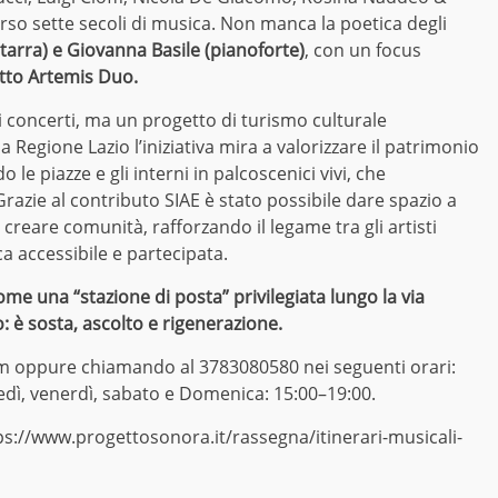
rso sette secoli di musica. Non manca la poetica degli
tarra) e Giovanna Basile (pianoforte)
, con un focus
etto Artemis Duo.
 concerti, ma un progetto di turismo culturale
a Regione Lazio l’iniziativa mira a valorizzare il patrimonio
le piazze e gli interni in palcoscenici vivi, che
razie al contributo SIAE è stato possibile dare spazio a
creare comunità, rafforzando il legame tra gli artisti
ca accessibile e partecipata.
e una “stazione di posta” privilegiata lungo la via
: è sosta, ascolto e rigenerazione.
m
oppure chiamando al 3783080580 nei seguenti orari:
edì, venerdì, sabato e Domenica: 15:00–19:00.
ps://www.progettosonora.it/rassegna/itinerari-musicali-