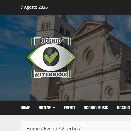
Skip
7 Agosto 2026
to
content
HOME
NOTIZIE
EVENTI
OCCHIO MUSIC
OCCHIO 
Home
/
Eventi
/
Viterbo
/