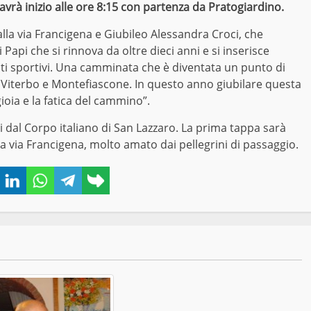
rà inizio alle ore 8:15 con partenza da Pratogiardino.
lla via Francigena e Giubileo Alessandra Croci, che
api che si rinnova da oltre dieci anni e si inserisce
i sportivi. Una camminata che è diventata un punto di
di Viterbo e Montefiascone. In questo anno giubilare questa
gioia e la fatica del cammino”.
ti dal Corpo italiano di San Lazzaro. La prima tappa sarà
 via Francigena, molto amato dai pellegrini di passaggio.
book
Twitter
LinkedIn
WhatsApp
Telegram
Copy
link