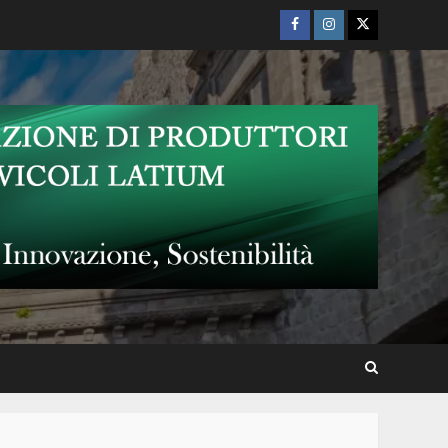
l’omaggio a Fabrizio De André
Facebook
Instagram
Twitter
Musicalia 2026: “la maschera
sur grugno”
Nino Taranto al “Terme dei
Papi Summer Live Show –
Notti di Musica e Comicità”
Torna “Acrobazie Letterarie”:
un mese di cultura, dialogo e
spettacolo nel cuore della
Tuscia