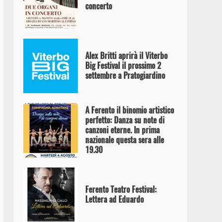
concerto
Alex Britti aprirà il Viterbo
Big Festival il prossimo 2
settembre a Pratogiardino
A Ferento il binomio artistico
perfetto: Danza su note di
canzoni eterne. In prima
nazionale questa sera alle
19.30
Ferento Teatro Festival:
Lettera ad Eduardo