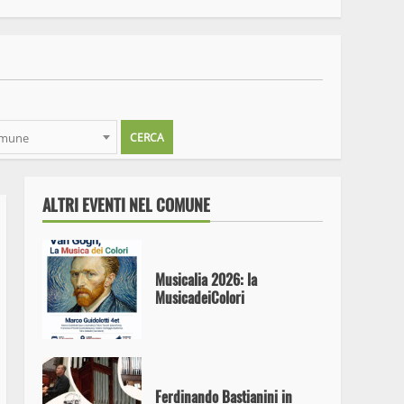
Ferento Teatro Festival.
Questa sera alle antiche
terme, Amleto, un classico
senza tempo
omune
Dal 13 agosto al 27 settembre
oltre 30 appuntamenti di
Danza, Teatro, Musica e Circo
ALTRI EVENTI NEL COMUNE
Musicalia 2026: la
MusicadeiColori
Ferdinando Bastianini in