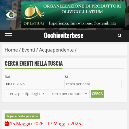
Skip
to
content
Occhioviterbese
Primary
Menu
Home
/
Eventi
/
Acquapendente
/
CERCA EVENTI NELLA TUSCIA
Dal
Al
cerca per tipologia
cerca per comune
Sagre e Feste paesane
15 Maggio 2026
- 17 Maggio 2026