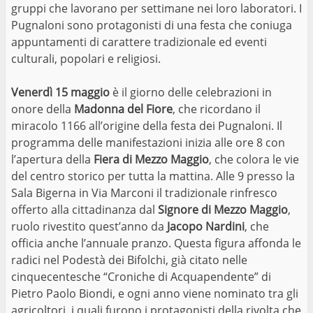
gruppi che lavorano per settimane nei loro laboratori. I
Pugnaloni sono protagonisti di una festa che coniuga
appuntamenti di carattere tradizionale ed eventi
culturali, popolari e religiosi.
Venerdì 15 maggio
è il giorno delle celebrazioni in
onore della
Madonna del Fiore
, che ricordano il
miracolo 1166 all’origine della festa dei Pugnaloni. Il
programma delle manifestazioni inizia alle ore 8 con
l’apertura della
Fiera di Mezzo Maggio
, che colora le vie
del centro storico per tutta la mattina. Alle 9 presso la
Sala Bigerna in Via Marconi il tradizionale rinfresco
offerto alla cittadinanza dal
Signore di Mezzo Maggio
,
ruolo rivestito quest’anno da
Jacopo Nardini
, che
officia anche l’annuale pranzo. Questa figura affonda le
radici nel Podestà dei Bifolchi, già citato nelle
cinquecentesche “Croniche di Acquapendente” di
Pietro Paolo Biondi, e ogni anno viene nominato tra gli
agricoltori, i quali furono i protagonisti della rivolta che