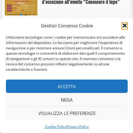
d’eccezione all’evento “Conoscere il lupo”
Gestisci Consenso Cookie
“Se ti sposo mi rovino”, Marco Cavallaro
Utilizziamo tecnologie come i cookie per memorizzare e/o accedere alle
all’Anfiteatro Cordeschi di Acquapendente
informazioni del dispositivo. Lo facciamo per migliorare l'esperienza di
navigazione e per mostrare annunci (non) personalizzati. Il consenso a
queste tecnologie ci consentirà di elaborare dati quali il comportamento
di navigazione o gli ID univoci su questo sito. Il mancato consenso o la
revoca del consenso possono influire negativamente su alcune
caratteristiche e funzioni.
Acquapendente: Viola Ardone e storia locale
Home
Privacy Policy
Cookie Policy
Contatti
concludono “Cultura alla Fonte della
Rugarella”
ACCETTA
Facebook
Instagram
Twitter
NEGA
© Occhio Viterbese - Codice 90148040562 - N° iscrizione
Acquapendente, “La Casa di Hilde” presenta il
ROC:39156 - Tutti i diritti riservati
VISUALIZZA LE PREFERENZE
progetto dedicato al contrasto della violenza di
Realizzato da:
Coopyleft
genere
Cookie Policy
Privacy Policy