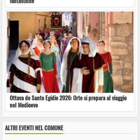
fantastiche
Sgrosso
Bioblitz dedicato alle farfalle al Museo
Naturalistico del Fiore
Al Museo del Fiore l’ultimo appuntamento di
“Tra terra e cielo”: una serata dedicata ai
pipistrelli
Ottava de Santo Egidio 2026: Orte si prepara al viaggio
nel Medioevo
Accoglienza vittime violenza domestica, ad
Acquapendente un incontro pubblico
ALTRI EVENTI NEL COMUNE