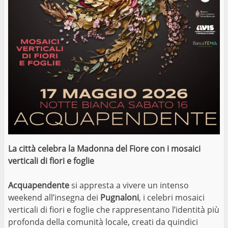
La città celebra la Madonna del Fiore con i mosaici
verticali di fiori e foglie
Acquapendente
si appresta a vivere un intenso
weekend all’insegna dei
Pugnaloni
, i celebri mosaici
verticali di fiori e foglie che rappresentano l’identità più
profonda della comunità locale, creati da quindici