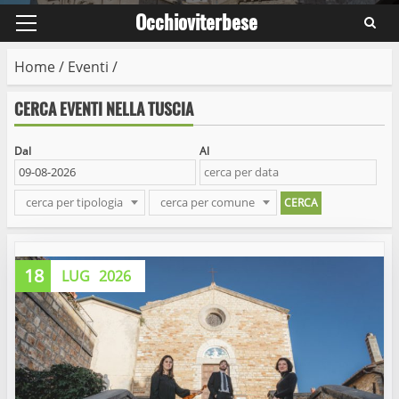
Occhioviterbese
Primary
Menu
Home
/
Eventi
/
CERCA EVENTI NELLA TUSCIA
Dal
Al
cerca per tipologia
cerca per comune
18
LUG
2026