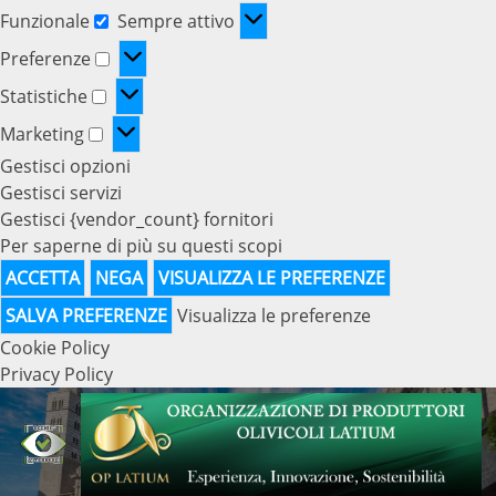
Funzionale
Sempre attivo
Funzionale
Preferenze
Preferenze
Statistiche
Statistiche
Marketing
Marketing
Gestisci opzioni
Gestisci servizi
Gestisci {vendor_count} fornitori
Per saperne di più su questi scopi
ACCETTA
NEGA
VISUALIZZA LE PREFERENZE
SALVA PREFERENZE
Visualizza le preferenze
Cookie Policy
Privacy Policy
Skip
to
content