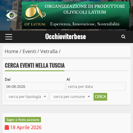
Skip
to
content
Occhioviterbese
Primary
Menu
Home
/
Eventi
/
Vetralla
/
CERCA EVENTI NELLA TUSCIA
Dal
Al
cerca per tipologia
cerca per comune
Sagre e Feste paesane
18 Aprile 2026