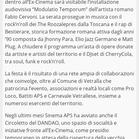
dentro all’Ex-Cinema sarà visitabile l’installazione
audiovisiva “Modulatio Temporum” dell’artista romano
Fabio Cervoni. La serata prosegue in musica con il
rock’n’roll dei The Roozalepres dalla Toscana e il rap di
Bestierare, storica formazione romana attiva dagli anni
’90 composta da Jhonny Para, Elio Jazz Germano e Matt
Plug. A chiudere il programma un’asta di opere donate
da artiste e artisti del territorio e il DJset di CherryCola,
tra soul, funk e rock’n’roll.
La festa è il risultato di una rete ampia di collaborazioni
che coinvolge, oltre al Comune di Vetralla che
patrocina l’evento, associazioni e realtà locali come Pro
Loco, Battiti APS e Carnevale Vetrallese, insieme a
numerosi esercenti del territorio.
Negli ultimi mesi Sinema APS ha avviato anche il
Circoletto del DANDAO, uno spazio di socialità e
iniziative fronte all’Ex-Cinema, come presidio
temporaneo in attesa della riapertura della vecchia