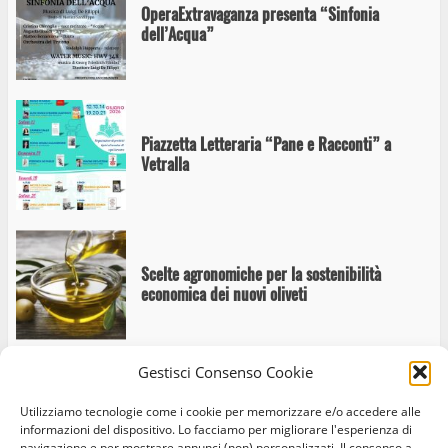
OperaExtravaganza presenta “Sinfonia
dell’Acqua”
Piazzetta Letteraria “Pane e Racconti” a
Vetralla
Scelte agronomiche per la sostenibilità
economica dei nuovi oliveti
Gestisci Consenso Cookie
Presentazione dei libri “Viterbium – ti
Utilizziamo tecnologie come i cookie per memorizzare e/o accedere alle
ascolto” e “Amore e Coraggio – Ferentium
informazioni del dispositivo. Lo facciamo per migliorare l'esperienza di
Civitas Splendidissima”
navigazione e per mostrare annunci (non) personalizzati. Il consenso a