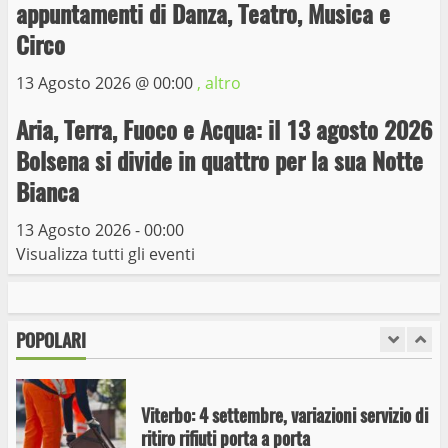
appuntamenti di Danza, Teatro, Musica e
6
15 Giugno 2023
Circo
13 Agosto 2026 @
00:00
, altro
Giochi Sportivi Studenteschi di Atletica a
Viterbo
Aria, Terra, Fuoco e Acqua: il 13 agosto 2026
10 Maggio 2023
7
Bolsena si divide in quattro per la sua Notte
Bianca
I Carabinieri arrestano due giovani per
detenzione ai fini di spaccio di sostanze
13 Agosto 2026 - 00:00
stupefacenti
Visualizza tutti gli eventi
1
26 Agosto 2023
POPOLARI
Viterbo: 4 settembre, variazioni servizio di
ritiro rifiuti porta a porta
2 Settembre 2024
2