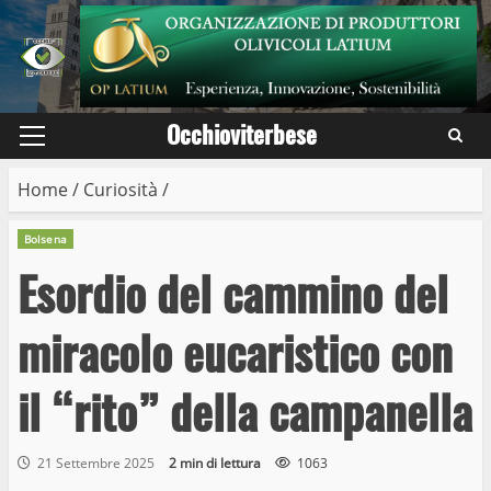
Skip
to
content
Occhioviterbese
Primary
Menu
Home
/
Curiosità
/
Bolsena
Esordio del cammino del
miracolo eucaristico con
il “rito” della campanella
21 Settembre 2025
2 min di lettura
1063