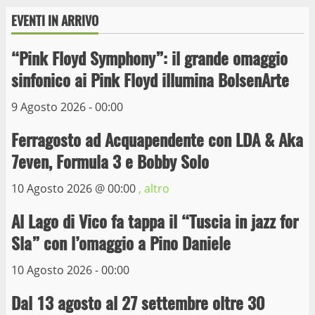
Wiplanet Baseball supera il Napoli
EVENTI IN ARRIVO
9 Maggio 2023
3
“Pink Floyd Symphony”: il grande omaggio
sinfonico ai Pink Floyd illumina BolsenArte
La Polizia di Stato arresta il ladro seriale
9 Agosto 2026 - 00:00
delle auto in sosta a Viterbo
Ferragosto ad Acquapendente con LDA & Aka
10 Maggio 2023
4
7even, Formula 3 e Bobby Solo
Prorogata la mostra dei bozzetti di
10 Agosto 2026 @
00:00
, altro
Michelangelo Buonarroti ospitata al
Al Lago di Vico fa tappa il “Tuscia in jazz for
Museo dei Portici
5
19 Gennaio 2023
Sla” con l’omaggio a Pino Daniele
10 Agosto 2026 - 00:00
Trasporto pubblico locale, trasferimento
capolinea al terminal Riello dal 15 al 17
Dal 13 agosto al 27 settembre oltre 30
giugno