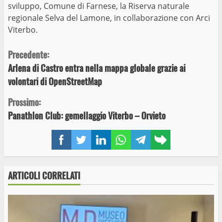
sviluppo, Comune di Farnese, la Riserva naturale
regionale Selva del Lamone, in collaborazione con Arci
Viterbo.
Continue
Precedente:
Arlena di Castro entra nella mappa globale grazie ai
Reading
volontari di OpenStreetMap
Prossimo:
Panathlon Club: gemellaggio Viterbo – Orvieto
Facebook
Twitter
LinkedIn
WhatsApp
Telegram
Copy
link
ARTICOLI CORRELATI