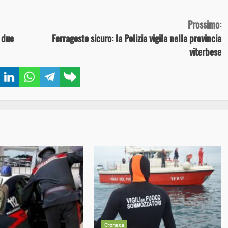
Prossimo:
 due
Ferragosto sicuro: la Polizia vigila nella provincia
viterbese
book
Twitter
LinkedIn
WhatsApp
Telegram
Copy
link
Cronaca