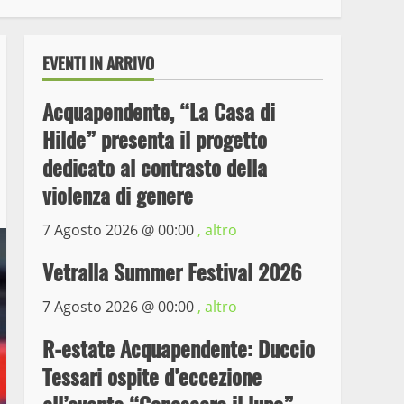
EVENTI IN ARRIVO
Acquapendente, “La Casa di
Hilde” presenta il progetto
dedicato al contrasto della
violenza di genere
7 Agosto 2026 @
00:00
, altro
Wiplanet Baseball supera
il Napoli
Vetralla Summer Festival 2026
9 Maggio 2023
3
7 Agosto 2026 @
00:00
, altro
La Polizia di Stato arresta
R-estate Acquapendente: Duccio
il ladro seriale delle auto
Tessari ospite d’eccezione
in sosta a Viterbo
4
10 Maggio 2023