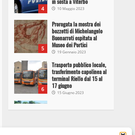
in sosta a Viterbo
4
10 Maggio 2023
Prorogata la mostra dei
bozzetti di Michelangelo
Buonarroti ospitata al
Museo dei Portici
5
19 Gennaio 2023
Trasporto pubblico locale,
trasferimento capolinea al
terminal Riello dal 15 al
17 giugno
6
15 Giugno 2023
Giochi Sportivi
Studenteschi di Atletica a
Viterbo
7
10 Maggio 2023