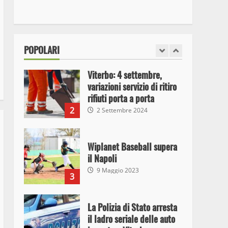
I Carabinieri arrestano due
giovani per detenzione ai
fini di spaccio di sostanze
stupefacenti
1
POPOLARI
26 Agosto 2023
Viterbo: 4 settembre,
variazioni servizio di ritiro
rifiuti porta a porta
2
2 Settembre 2024
Wiplanet Baseball supera
il Napoli
9 Maggio 2023
3
La Polizia di Stato arresta
il ladro seriale delle auto