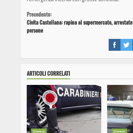
Continue
Precedente:
Civita Castellana: rapina al supermercato, arrestate
Reading
persone
Face
ARTICOLI CORRELATI
Cronaca
Cronaca