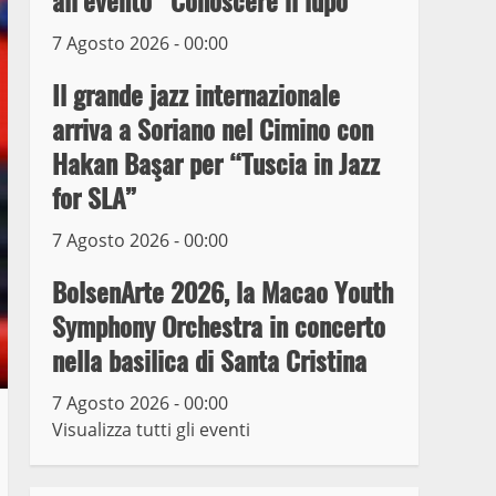
all’evento “Conoscere il lupo”
7 Agosto 2026 - 00:00
Prorogata la mostra dei
bozzetti di Michelangelo
Il grande jazz internazionale
Buonarroti ospitata al
arriva a Soriano nel Cimino con
Museo dei Portici
5
Hakan Başar per “Tuscia in Jazz
19 Gennaio 2023
for SLA”
Trasporto pubblico locale,
trasferimento capolinea al
7 Agosto 2026 - 00:00
terminal Riello dal 15 al
17 giugno
BolsenArte 2026, la Macao Youth
6
15 Giugno 2023
Symphony Orchestra in concerto
nella basilica di Santa Cristina
Giochi Sportivi
Studenteschi di Atletica a
7 Agosto 2026 - 00:00
Viterbo
Visualizza tutti gli eventi
7
10 Maggio 2023