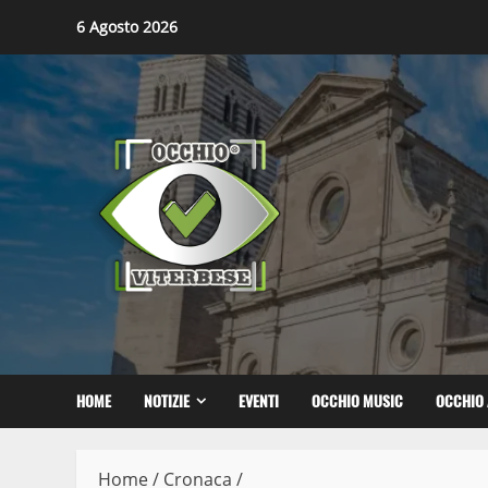
Skip
6 Agosto 2026
to
content
HOME
NOTIZIE
EVENTI
OCCHIO MUSIC
OCCHIO 
Home
/
Cronaca
/