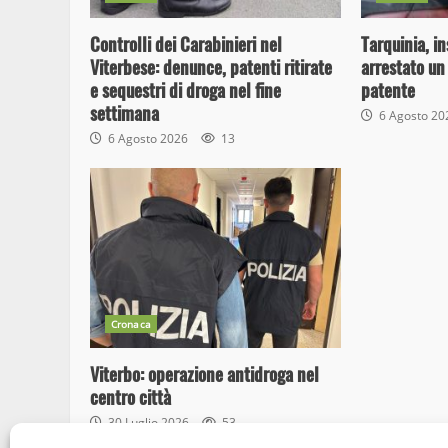
Controlli dei Carabinieri nel
Tarquinia, i
Viterbese: denunce, patenti ritirate
arrestato un
e sequestri di droga nel fine
patente
settimana
6 Agosto 2
6 Agosto 2026
13
Cronaca
Viterbo: operazione antidroga nel
centro città
30 Luglio 2026
53