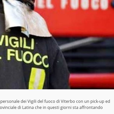
personale dei Vigili del fuoco di Viterbo con un pick-up ed
inciale di Latina che in questi giorni sta affrontando