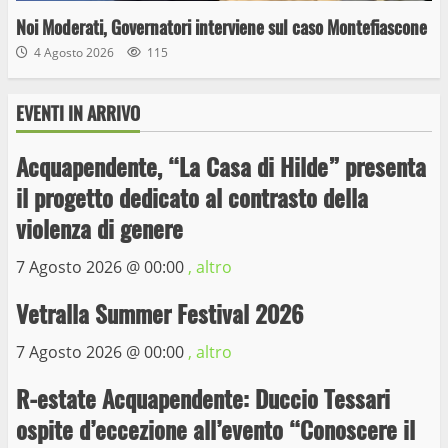
Noi Moderati, Governatori interviene sul caso Montefiascone
4 Agosto 2026
115
EVENTI IN ARRIVO
Acquapendente, “La Casa di Hilde” presenta
il progetto dedicato al contrasto della
Wiplanet Baseball supera il Napoli
violenza di genere
9 Maggio 2023
3
7 Agosto 2026 @
00:00
, altro
Vetralla Summer Festival 2026
La Polizia di Stato arresta il ladro seriale
delle auto in sosta a Viterbo
7 Agosto 2026 @
00:00
, altro
10 Maggio 2023
4
R-estate Acquapendente: Duccio Tessari
ospite d’eccezione all’evento “Conoscere il
Prorogata la mostra dei bozzetti di