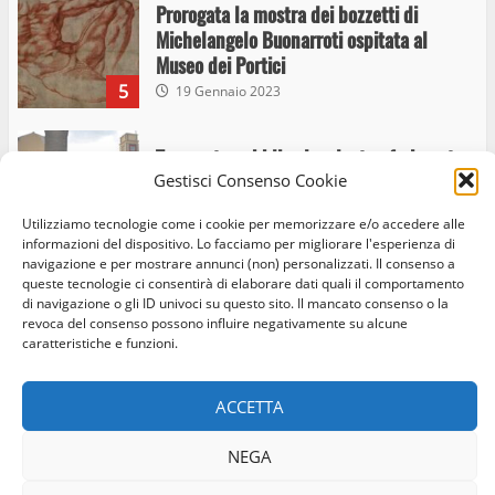
Prorogata la mostra dei bozzetti di
Michelangelo Buonarroti ospitata al
Museo dei Portici
5
19 Gennaio 2023
Trasporto pubblico locale, trasferimento
Gestisci Consenso Cookie
capolinea al terminal Riello dal 15 al 17
giugno
Utilizziamo tecnologie come i cookie per memorizzare e/o accedere alle
6
15 Giugno 2023
informazioni del dispositivo. Lo facciamo per migliorare l'esperienza di
navigazione e per mostrare annunci (non) personalizzati. Il consenso a
queste tecnologie ci consentirà di elaborare dati quali il comportamento
di navigazione o gli ID univoci su questo sito. Il mancato consenso o la
Giochi Sportivi Studenteschi di Atletica a
revoca del consenso possono influire negativamente su alcune
Home
Privacy Policy
Cookie Policy
Contatti
Viterbo
caratteristiche e funzioni.
10 Maggio 2023
Facebook
Instagram
Twitter
7
ACCETTA
© Occhio Viterbese - Codice 90148040562 - N° iscrizione
I Carabinieri arrestano due giovani per
NEGA
ROC:39156 - Tutti i diritti riservati
detenzione ai fini di spaccio di sostanze
Realizzato da:
Coopyleft