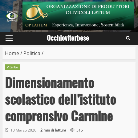
Skip
to
content
Occhioviterbese
Primary
Menu
Home
/
Politica
/
Viterbo
Dimensionamento
scolastico dell’istituto
comprensivo Carmine
13 Marzo 2026
2 min di lettura
515