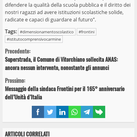
difendere la qualità della scuola pubblica e il diritto dei
nostri ragazzi ad avere istituzioni scolastiche solide,
radicate e capaci di guardare al futuro”.
Tags:
#dimensionamentoscolastico
#frontini
#istitutocomprensivocarmine
Continue
Precedente:
Superstrada, il Comune di Vitorchiano sollecita ANAS:
Reading
ancora nessun intervento, nonostante gli annunci
Prossimo:
Messaggio della sindaca Frontini per il 165° anniversario
dell’Unità d’Italia
Facebook
Twitter
LinkedIn
WhatsApp
Telegram
Copy
link
ARTICOLI CORRELATI