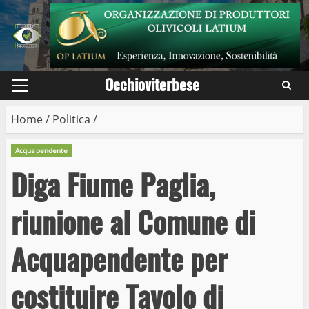
Skip
to
content
Occhioviterbese
Primary
Menu
Home
/
Politica
/
Acquapendente
Diga Fiume Paglia,
riunione al Comune di
Acquapendente per
costituire Tavolo di