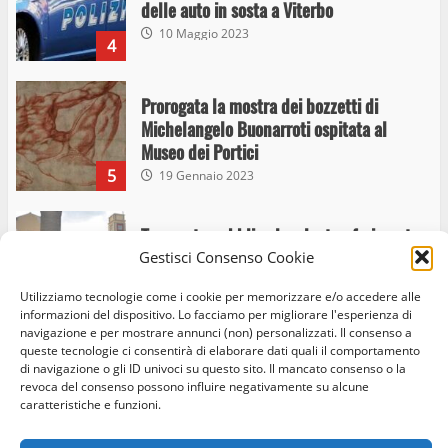
delle auto in sosta a Viterbo
10 Maggio 2023
4
Prorogata la mostra dei bozzetti di
Michelangelo Buonarroti ospitata al
Museo dei Portici
5
19 Gennaio 2023
Trasporto pubblico locale, trasferimento
capolinea al terminal Riello dal 15 al 17
Gestisci Consenso Cookie
giugno
Utilizziamo tecnologie come i cookie per memorizzare e/o accedere alle
6
15 Giugno 2023
informazioni del dispositivo. Lo facciamo per migliorare l'esperienza di
navigazione e per mostrare annunci (non) personalizzati. Il consenso a
queste tecnologie ci consentirà di elaborare dati quali il comportamento
di navigazione o gli ID univoci su questo sito. Il mancato consenso o la
Giochi Sportivi Studenteschi di Atletica a
revoca del consenso possono influire negativamente su alcune
Home
Privacy Policy
Cookie Policy
Contatti
Viterbo
caratteristiche e funzioni.
10 Maggio 2023
Facebook
Instagram
Twitter
7