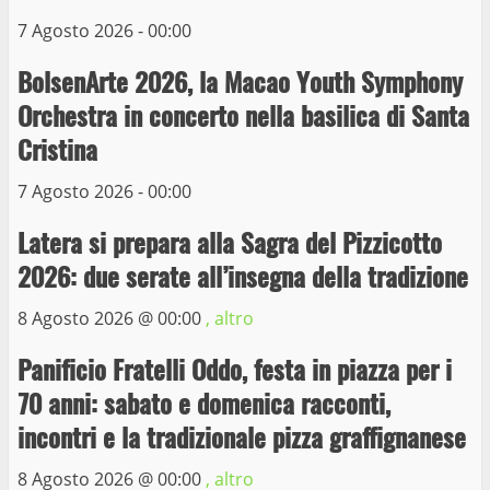
10 Maggio 2023
7 Agosto 2026 - 00:00
4
BolsenArte 2026, la Macao Youth Symphony
Prorogata la mostra dei bozzetti di
Orchestra in concerto nella basilica di Santa
Michelangelo Buonarroti ospitata al
Cristina
Museo dei Portici
5
19 Gennaio 2023
7 Agosto 2026 - 00:00
Latera si prepara alla Sagra del Pizzicotto
Trasporto pubblico locale, trasferimento
capolinea al terminal Riello dal 15 al 17
2026: due serate all’insegna della tradizione
giugno
8 Agosto 2026 @
00:00
, altro
6
15 Giugno 2023
Panificio Fratelli Oddo, festa in piazza per i
Giochi Sportivi Studenteschi di Atletica a
70 anni: sabato e domenica racconti,
Viterbo
incontri e la tradizionale pizza graffignanese
10 Maggio 2023
7
8 Agosto 2026 @
00:00
, altro