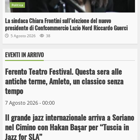
Politica
La sindaca Chiara Frontini sull’elezione del nuovo
presidente di Confcommercio Lazio Nord Riccardo Guerci
5 Agosto 2026
38
EVENTI IN ARRIVO
Ferento Teatro Festival. Questa sera alle
antiche terme, Amleto, un classico senza
tempo
Wiplanet Baseball supera il Napoli
7 Agosto 2026 - 00:00
9 Maggio 2023
3
Il grande jazz internazionale arriva a Soriano
nel Cimino con Hakan Başar per “Tuscia in
La Polizia di Stato arresta il ladro seriale
Jazz for SLA”
delle auto in sosta a Viterbo