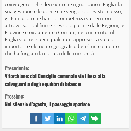
coinvolgere nelle decisioni che riguardano il Paglia, la
sua gestione e le opere che vengono previste in esso,
gli Enti locali che hanno competenza sui territori
attraversati dal fiume stesso, a partire dalle Regioni, le
Province e ovviamente i Comuni, nei cui territori il
Paglia scorre e per i quali non rappresenta solo un
importante elemento geografico bensì un elemento
che ha forgiato la cultura delle comunità”.
Continue
Precedente:
Vitorchiano: dal Consiglio comunale via libera alla
Reading
salvaguardia degli equilibri di bilancio
Prossimo:
Nel silenzio d’agosto, il paesaggio sparisce
Facebook
Twitter
LinkedIn
WhatsApp
Telegram
Copy
link