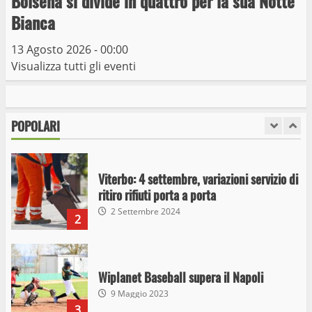
Bolsena si divide in quattro per la sua Notte
Viterbo
Bianca
10 Maggio 2023
7
13 Agosto 2026 - 00:00
Visualizza tutti gli eventi
I Carabinieri arrestano due giovani per
detenzione ai fini di spaccio di sostanze
stupefacenti
POPOLARI
1
26 Agosto 2023
Viterbo: 4 settembre, variazioni servizio di
ritiro rifiuti porta a porta
2 Settembre 2024
2
Wiplanet Baseball supera il Napoli
9 Maggio 2023
3