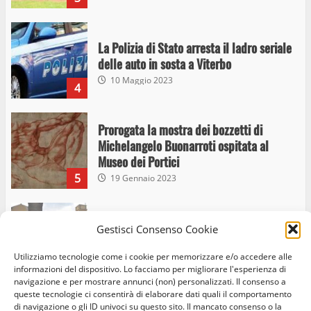
La Polizia di Stato arresta il ladro seriale
delle auto in sosta a Viterbo
10 Maggio 2023
4
Prorogata la mostra dei bozzetti di
Michelangelo Buonarroti ospitata al
Museo dei Portici
5
19 Gennaio 2023
Trasporto pubblico locale, trasferimento
Gestisci Consenso Cookie
capolinea al terminal Riello dal 15 al 17
giugno
Utilizziamo tecnologie come i cookie per memorizzare e/o accedere alle
6
15 Giugno 2023
informazioni del dispositivo. Lo facciamo per migliorare l'esperienza di
navigazione e per mostrare annunci (non) personalizzati. Il consenso a
queste tecnologie ci consentirà di elaborare dati quali il comportamento
di navigazione o gli ID univoci su questo sito. Il mancato consenso o la