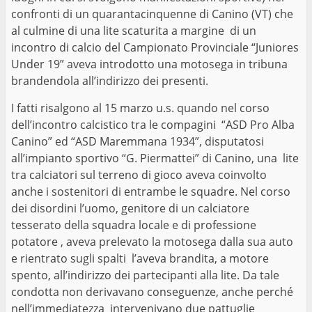
confronti di un quarantacinquenne di Canino (VT) che
al culmine di una lite scaturita a margine di un
incontro di calcio del Campionato Provinciale “Juniores
Under 19” aveva introdotto una motosega in tribuna
brandendola all’indirizzo dei presenti.
I fatti risalgono al 15 marzo u.s. quando nel corso
dell’incontro calcistico tra le compagini “ASD Pro Alba
Canino” ed “ASD Maremmana 1934”, disputatosi
all’impianto sportivo “G. Piermattei” di Canino, una lite
tra calciatori sul terreno di gioco aveva coinvolto
anche i sostenitori di entrambe le squadre. Nel corso
dei disordini l’uomo, genitore di un calciatore
tesserato della squadra locale e di professione
potatore , aveva prelevato la motosega dalla sua auto
e rientrato sugli spalti l’aveva brandita, a motore
spento, all’indirizzo dei partecipanti alla lite. Da tale
condotta non derivavano conseguenze, anche perché
nell’immediatezza intervenivano due pattuglie