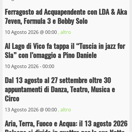
Ferragosto ad Acquapendente con LDA & Aka
La Polizia di Stato arresta il ladro seriale
7even, Formula 3 e Bobby Solo
delle auto in sosta a Viterbo
10 Maggio 2023
10 Agosto 2026 @
00:00
, altro
4
Al Lago di Vico fa tappa il “Tuscia in jazz for
Prorogata la mostra dei bozzetti di
Sla” con l’omaggio a Pino Daniele
Michelangelo Buonarroti ospitata al
Museo dei Portici
10 Agosto 2026 - 00:00
5
19 Gennaio 2023
Dal 13 agosto al 27 settembre oltre 30
appuntamenti di Danza, Teatro, Musica e
Trasporto pubblico locale, trasferimento
capolinea al terminal Riello dal 15 al 17
Circo
giugno
13 Agosto 2026 @
00:00
, altro
6
15 Giugno 2023
Aria, Terra, Fuoco e Acqua: il 13 agosto 2026
Giochi Sportivi Studenteschi di Atletica a