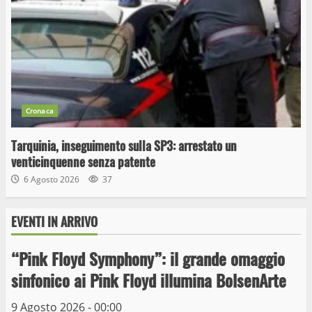
Cronaca
Tarquinia, inseguimento sulla SP3: arrestato un
venticinquenne senza patente
6 Agosto 2026
37
EVENTI IN ARRIVO
“Pink Floyd Symphony”: il grande omaggio
Wiplanet Baseball supera il Napoli
sinfonico ai Pink Floyd illumina BolsenArte
9 Maggio 2023
3
9 Agosto 2026 - 00:00