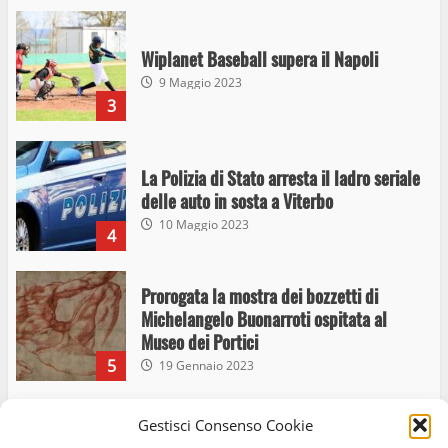
Wiplanet Baseball supera il Napoli
9 Maggio 2023
3
La Polizia di Stato arresta il ladro seriale
delle auto in sosta a Viterbo
10 Maggio 2023
4
Prorogata la mostra dei bozzetti di
Michelangelo Buonarroti ospitata al
Museo dei Portici
5
19 Gennaio 2023
Trasporto pubblico locale, trasferimento
Gestisci Consenso Cookie