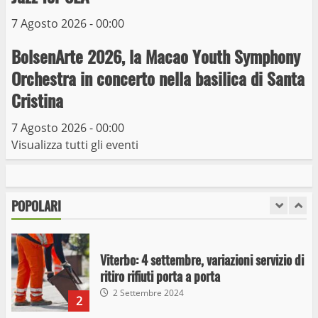
giugno
7 Agosto 2026 - 00:00
6
15 Giugno 2023
BolsenArte 2026, la Macao Youth Symphony
Giochi Sportivi Studenteschi di Atletica a
Orchestra in concerto nella basilica di Santa
Viterbo
Cristina
10 Maggio 2023
7
7 Agosto 2026 - 00:00
Visualizza tutti gli eventi
I Carabinieri arrestano due giovani per
detenzione ai fini di spaccio di sostanze
stupefacenti
POPOLARI
1
26 Agosto 2023
Viterbo: 4 settembre, variazioni servizio di
ritiro rifiuti porta a porta
2 Settembre 2024
2