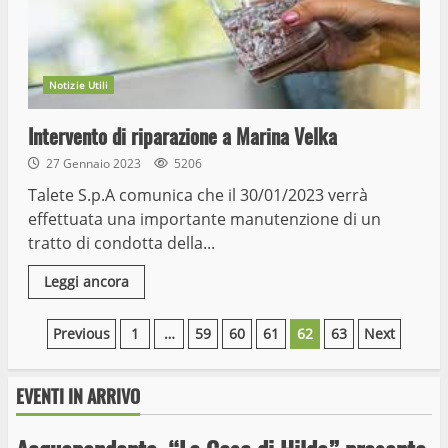
Notizie Utili
Intervento di riparazione a Marina Velka
27 Gennaio 2023
5206
Talete S.p.A comunica che il 30/01/2023 verrà
effettuata una importante manutenzione di un
tratto di condotta della...
Leggi ancora
Paginazione
Previous
1
…
59
60
61
62
63
Next
degli
EVENTI IN ARRIVO
articoli