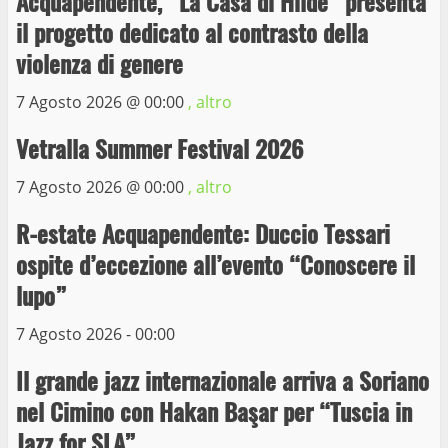
Acquapendente, “La Casa di Hilde” presenta
il progetto dedicato al contrasto della
Wiplanet Baseball supera il Napoli
violenza di genere
9 Maggio 2023
3
7 Agosto 2026 @
00:00
, altro
Vetralla Summer Festival 2026
La Polizia di Stato arresta il ladro seriale
delle auto in sosta a Viterbo
7 Agosto 2026 @
00:00
, altro
10 Maggio 2023
4
R-estate Acquapendente: Duccio Tessari
ospite d’eccezione all’evento “Conoscere il
Prorogata la mostra dei bozzetti di
lupo”
Michelangelo Buonarroti ospitata al
Museo dei Portici
7 Agosto 2026 - 00:00
5
19 Gennaio 2023
Il grande jazz internazionale arriva a Soriano
nel Cimino con Hakan Başar per “Tuscia in
Trasporto pubblico locale, trasferimento
capolinea al terminal Riello dal 15 al 17
Jazz for SLA”