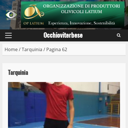
Skip
to
content
Occhioviterbese
Primary
Menu
Home
/
Tarquinia
/
Pagina 62
Tarquinia