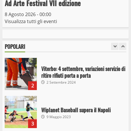
Ad Arte Festival VII edizione
10 Maggio 2023
7
8 Agosto 2026 - 00:00
Visualizza tutti gli eventi
I Carabinieri arrestano due giovani per
detenzione ai fini di spaccio di sostanze
stupefacenti
POPOLARI
1
26 Agosto 2023
Viterbo: 4 settembre, variazioni servizio di
ritiro rifiuti porta a porta
2 Settembre 2024
2
Wiplanet Baseball supera il Napoli
9 Maggio 2023
3