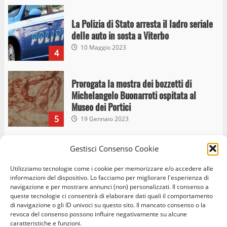
La Polizia di Stato arresta il ladro seriale
delle auto in sosta a Viterbo
10 Maggio 2023
4
Prorogata la mostra dei bozzetti di
Michelangelo Buonarroti ospitata al
Museo dei Portici
5
19 Gennaio 2023
Gestisci Consenso Cookie
Trasporto pubblico locale, trasferimento
capolinea al terminal Riello dal 15 al 17
Utilizziamo tecnologie come i cookie per memorizzare e/o accedere alle
giugno
informazioni del dispositivo. Lo facciamo per migliorare l'esperienza di
6
15 Giugno 2023
navigazione e per mostrare annunci (non) personalizzati. Il consenso a
queste tecnologie ci consentirà di elaborare dati quali il comportamento
di navigazione o gli ID univoci su questo sito. Il mancato consenso o la
revoca del consenso possono influire negativamente su alcune
Giochi Sportivi Studenteschi di Atletica a
caratteristiche e funzioni.