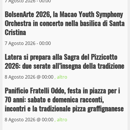
7 Agosto 2026 - 00:00
La Polizia di Stato arresta il ladro seriale
BolsenArte 2026, la Macao Youth Symphony
delle auto in sosta a Viterbo
Orchestra in concerto nella basilica di Santa
10 Maggio 2023
4
Cristina
7 Agosto 2026 - 00:00
Prorogata la mostra dei bozzetti di
Michelangelo Buonarroti ospitata al
Latera si prepara alla Sagra del Pizzicotto
Museo dei Portici
5
2026: due serate all’insegna della tradizione
19 Gennaio 2023
8 Agosto 2026 @
00:00
, altro
Trasporto pubblico locale, trasferimento
capolinea al terminal Riello dal 15 al 17
Panificio Fratelli Oddo, festa in piazza per i
giugno
70 anni: sabato e domenica racconti,
6
15 Giugno 2023
incontri e la tradizionale pizza graffignanese
8 Agosto 2026 @
00:00
, altro
Giochi Sportivi Studenteschi di Atletica a
Viterbo