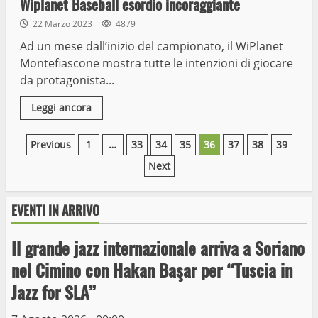
Wiplanet Baseball esordio incoraggiante
22 Marzo 2023
4879
Ad un mese dall’inizio del campionato, il WiPlanet
Montefiascone mostra tutte le intenzioni di giocare
da protagonista...
Leggi ancora
Paginazione
Previous
1
…
33
34
35
36
37
38
39
Next
degli
articoli
EVENTI IN ARRIVO
Il grande jazz internazionale arriva a Soriano
Wiplanet Baseball supera il Napoli
nel Cimino con Hakan Başar per “Tuscia in
9 Maggio 2023
Jazz for SLA”
3