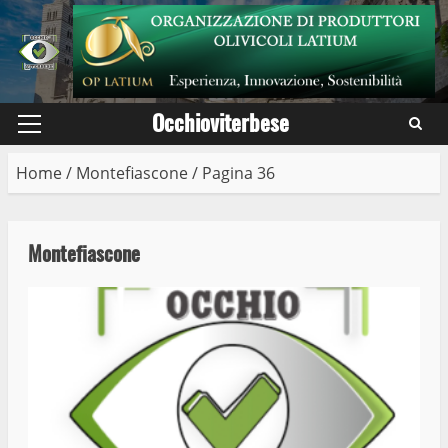
Skip
to
content
Occhioviterbese
Primary
Menu
Home
/
Montefiascone
/
Pagina 36
Montefiascone