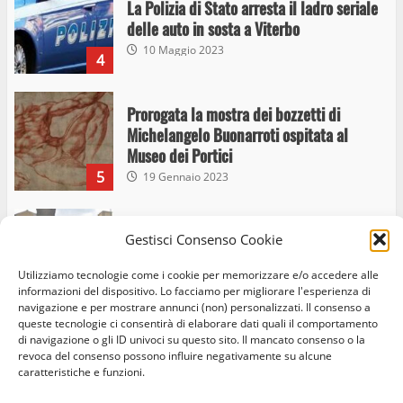
La Polizia di Stato arresta il ladro seriale
delle auto in sosta a Viterbo
10 Maggio 2023
4
Prorogata la mostra dei bozzetti di
Michelangelo Buonarroti ospitata al
Museo dei Portici
5
19 Gennaio 2023
Trasporto pubblico locale, trasferimento
Gestisci Consenso Cookie
capolinea al terminal Riello dal 15 al 17
giugno
Utilizziamo tecnologie come i cookie per memorizzare e/o accedere alle
informazioni del dispositivo. Lo facciamo per migliorare l'esperienza di
6
15 Giugno 2023
navigazione e per mostrare annunci (non) personalizzati. Il consenso a
queste tecnologie ci consentirà di elaborare dati quali il comportamento
di navigazione o gli ID univoci su questo sito. Il mancato consenso o la
Giochi Sportivi Studenteschi di Atletica a
revoca del consenso possono influire negativamente su alcune
Home
Privacy Policy
Cookie Policy
Contatti
caratteristiche e funzioni.
Viterbo
10 Maggio 2023