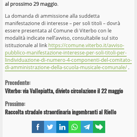
al prossimo 29 maggio
.
La domanda di ammissione alla suddetta
manifestazione di interesse – per soli titoli – dovrà
essere presentata al Comune di Viterbo con le
modalità indicate nell’avviso, consultabile sul sito
istituzionale al link
https://comune.viterbo.it/avviso-
pubblico-manifestazione-interesse-per-soli-titoli-per-
lindividuazione-di-numero-4-componenti-del-comitato-
di-amministrazione-della-scuola-musicale-comunale/
.
Continue
Precedente:
Viterbo: via Vallepiatta, divieto circolazione il 22 maggio
Reading
Prossimo:
Raccolta stradale straordinaria ingombranti al Riello
Facebook
Twitter
LinkedIn
WhatsApp
Telegram
Copy
link