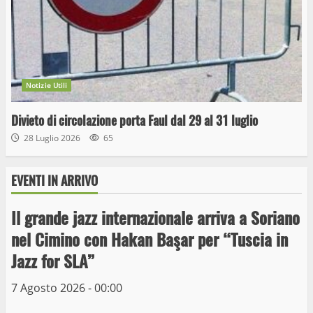
Notizie Utili
Divieto di circolazione porta Faul dal 29 al 31 luglio
28 Luglio 2026
65
EVENTI IN ARRIVO
Il grande jazz internazionale arriva a Soriano
Wiplanet Baseball supera il Napoli
nel Cimino con Hakan Başar per “Tuscia in
9 Maggio 2023
Jazz for SLA”
3
7 Agosto 2026 - 00:00
La Polizia di Stato arresta il ladro seriale