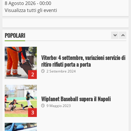
8 Agosto 2026 - 00:00
Visualizza tutti gli eventi
I Carabinieri arrestano due giovani per
detenzione ai fini di spaccio di sostanze
stupefacenti
POPOLARI
1
26 Agosto 2023
Viterbo: 4 settembre, variazioni servizio di
ritiro rifiuti porta a porta
2 Settembre 2024
2
Wiplanet Baseball supera il Napoli
9 Maggio 2023
3