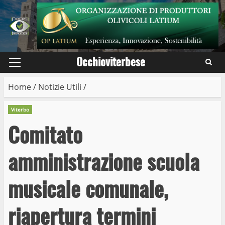
Skip
to
content
Occhioviterbese
Primary
Menu
Home
/
Notizie Utili
/
Viterbo
Comitato
amministrazione scuola
musicale comunale,
riapertura termini