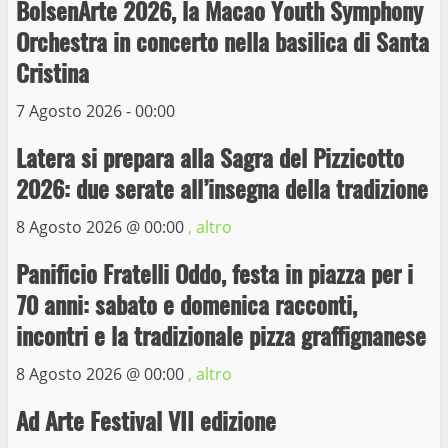
BolsenArte 2026, la Macao Youth Symphony
delle auto in sosta a Viterbo
Orchestra in concerto nella basilica di Santa
10 Maggio 2023
4
Cristina
7 Agosto 2026 - 00:00
Prorogata la mostra dei bozzetti di
Michelangelo Buonarroti ospitata al
Latera si prepara alla Sagra del Pizzicotto
Museo dei Portici
5
2026: due serate all’insegna della tradizione
19 Gennaio 2023
8 Agosto 2026 @
00:00
, altro
Trasporto pubblico locale, trasferimento
capolinea al terminal Riello dal 15 al 17
Panificio Fratelli Oddo, festa in piazza per i
giugno
70 anni: sabato e domenica racconti,
6
15 Giugno 2023
incontri e la tradizionale pizza graffignanese
8 Agosto 2026 @
00:00
, altro
Giochi Sportivi Studenteschi di Atletica a
Viterbo
Ad Arte Festival VII edizione
10 Maggio 2023
7