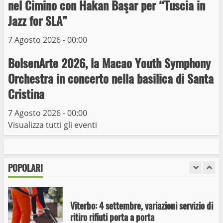
nel Cimino con Hakan Başar per “Tuscia in
Trasporto pubblico locale, trasferimento
capolinea al terminal Riello dal 15 al 17
Jazz for SLA”
giugno
7 Agosto 2026 - 00:00
6
15 Giugno 2023
BolsenArte 2026, la Macao Youth Symphony
Giochi Sportivi Studenteschi di Atletica a
Orchestra in concerto nella basilica di Santa
Viterbo
Cristina
10 Maggio 2023
7
7 Agosto 2026 - 00:00
Visualizza tutti gli eventi
I Carabinieri arrestano due giovani per
detenzione ai fini di spaccio di sostanze
stupefacenti
POPOLARI
1
26 Agosto 2023
Viterbo: 4 settembre, variazioni servizio di
ritiro rifiuti porta a porta