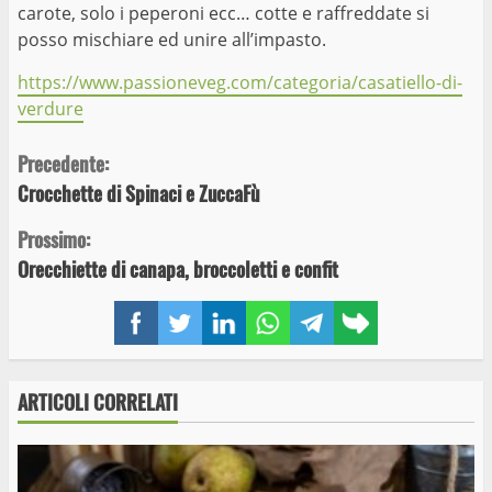
carote, solo i peperoni ecc… cotte e raffreddate si
posso mischiare ed unire all’impasto.
https://www.passioneveg.com/categoria/casatiello-di-
verdure
Continue
Precedente:
Crocchette di Spinaci e ZuccaFù
Reading
Prossimo:
Orecchiette di canapa, broccoletti e confit
Facebook
Twitter
LinkedIn
WhatsApp
Telegram
Copy
link
ARTICOLI CORRELATI