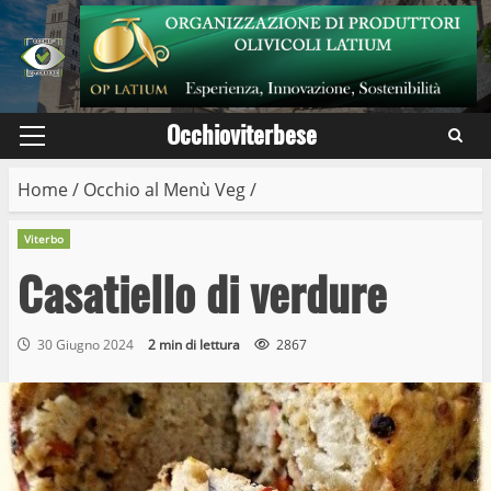
Skip
to
content
Occhioviterbese
Primary
Menu
Home
/
Occhio al Menù Veg
/
Viterbo
Casatiello di verdure
30 Giugno 2024
2 min di lettura
2867