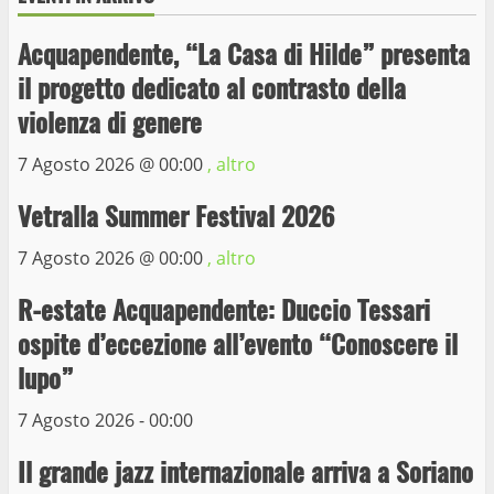
Acquapendente, “La Casa di Hilde” presenta
il progetto dedicato al contrasto della
Wiplanet Baseball supera il Napoli
violenza di genere
9 Maggio 2023
3
7 Agosto 2026 @
00:00
, altro
Vetralla Summer Festival 2026
La Polizia di Stato arresta il ladro seriale
delle auto in sosta a Viterbo
7 Agosto 2026 @
00:00
, altro
10 Maggio 2023
4
R-estate Acquapendente: Duccio Tessari
ospite d’eccezione all’evento “Conoscere il
Prorogata la mostra dei bozzetti di
lupo”
Michelangelo Buonarroti ospitata al
Museo dei Portici
7 Agosto 2026 - 00:00
5
19 Gennaio 2023
Il grande jazz internazionale arriva a Soriano