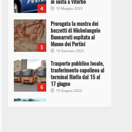
in sosta a Viterbo
4
10 Maggio 2023
Prorogata la mostra dei
bozzetti di Michelangelo
Buonarroti ospitata al
Museo dei Portici
5
19 Gennaio 2023
Trasporto pubblico locale,
trasferimento capolinea al
terminal Riello dal 15 al
17 giugno
6
15 Giugno 2023
Giochi Sportivi
Studenteschi di Atletica a
Viterbo
7
10 Maggio 2023