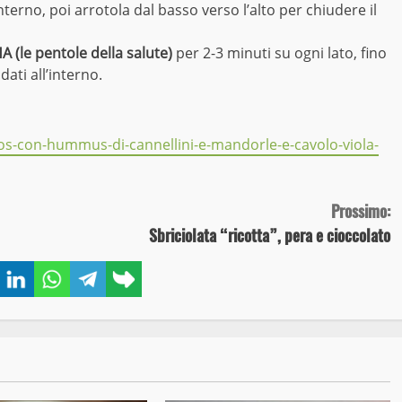
interno, poi arrotola dal basso verso l’alto per chiudere il
A (le pentole della salute)
per 2-3 minuti su ogni lato, fino
dati all’interno.
os-con-hummus-di-cannellini-e-mandorle-e-cavolo-viola-
Prossimo:
Sbriciolata “ricotta”, pera e cioccolato
book
Twitter
LinkedIn
WhatsApp
Telegram
Copy
link