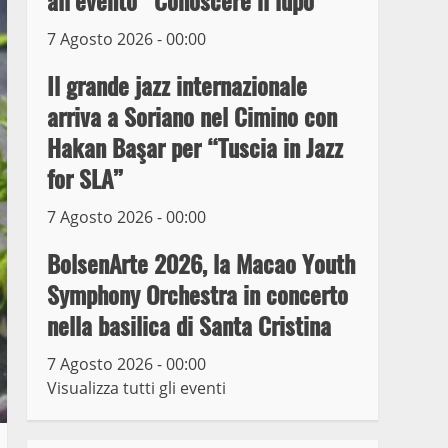
all’evento “Conoscere il lupo”
7 Agosto 2026 - 00:00
Prorogata la mostra dei
bozzetti di Michelangelo
Il grande jazz internazionale
Buonarroti ospitata al
arriva a Soriano nel Cimino con
Museo dei Portici
5
Hakan Başar per “Tuscia in Jazz
19 Gennaio 2023
for SLA”
Trasporto pubblico locale,
trasferimento capolinea al
7 Agosto 2026 - 00:00
terminal Riello dal 15 al
17 giugno
BolsenArte 2026, la Macao Youth
6
15 Giugno 2023
Symphony Orchestra in concerto
nella basilica di Santa Cristina
Giochi Sportivi
Studenteschi di Atletica a
7 Agosto 2026 - 00:00
Viterbo
Visualizza tutti gli eventi
7
10 Maggio 2023