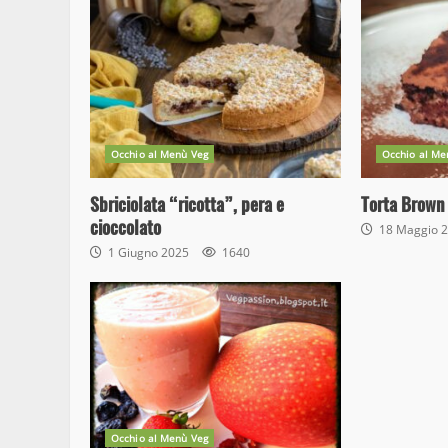
Occhio al Menù Veg
Occhio al Me
Sbriciolata “ricotta”, pera e
Torta Brown 
cioccolato
18 Maggio 
1 Giugno 2025
1640
Occhio al Menù Veg