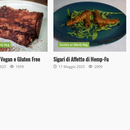
nù Veg
Occhio al Menù Veg
Vegan e Gluten Free
Sigari di Affetto di Hemp-Fu
2025
1659
11 Maggio 2025
2009