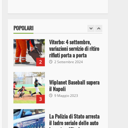
I Carabinieri arrestano due
giovani per detenzione ai
fini di spaccio di sostanze
stupefacenti
1
POPOLARI
26 Agosto 2023
Viterbo: 4 settembre,
variazioni servizio di ritiro
rifiuti porta a porta
2
2 Settembre 2024
Wiplanet Baseball supera
il Napoli
9 Maggio 2023
3
La Polizia di Stato arresta
il ladro seriale delle auto