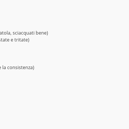
catola, sciacquati bene)
ate e tritate)
 la consistenza)