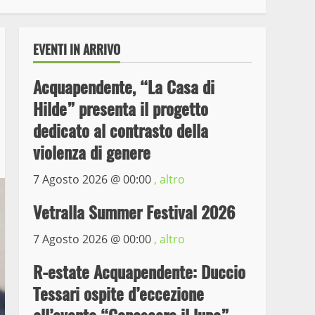
EVENTI IN ARRIVO
Acquapendente, “La Casa di
Hilde” presenta il progetto
dedicato al contrasto della
violenza di genere
7 Agosto 2026 @
00:00
, altro
Wiplanet Baseball supera
il Napoli
Vetralla Summer Festival 2026
9 Maggio 2023
3
7 Agosto 2026 @
00:00
, altro
La Polizia di Stato arresta
R-estate Acquapendente: Duccio
il ladro seriale delle auto
Tessari ospite d’eccezione
in sosta a Viterbo
4
10 Maggio 2023