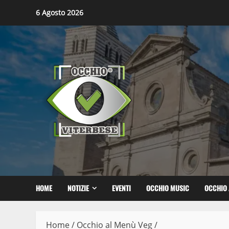
Skip
6 Agosto 2026
to
content
HOME
NOTIZIE
EVENTI
OCCHIO MUSIC
OCCHIO 
Home
/
Occhio al Menù Veg
/