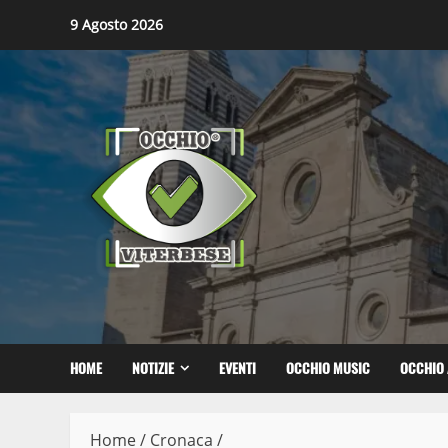
Skip
9 Agosto 2026
to
content
HOME
NOTIZIE
EVENTI
OCCHIO MUSIC
OCCHIO 
Home
/
Cronaca
/