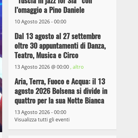
“Tuscia in jazz for Sla” con
l’omaggio a Pino Daniele
Prorogata la mostra dei
10 Agosto 2026 - 00:00
bozzetti di Michelangelo
Buonarroti ospitata al
Dal 13 agosto al 27 settembre
Museo dei Portici
5
oltre 30 appuntamenti di Danza,
19 Gennaio 2023
Teatro, Musica e Circo
Trasporto pubblico locale,
trasferimento capolinea al
13 Agosto 2026 @
00:00
, altro
terminal Riello dal 15 al
17 giugno
Aria, Terra, Fuoco e Acqua: il 13
6
15 Giugno 2023
agosto 2026 Bolsena si divide in
quattro per la sua Notte Bianca
Giochi Sportivi
Studenteschi di Atletica a
13 Agosto 2026 - 00:00
Viterbo
Visualizza tutti gli eventi
7
10 Maggio 2023