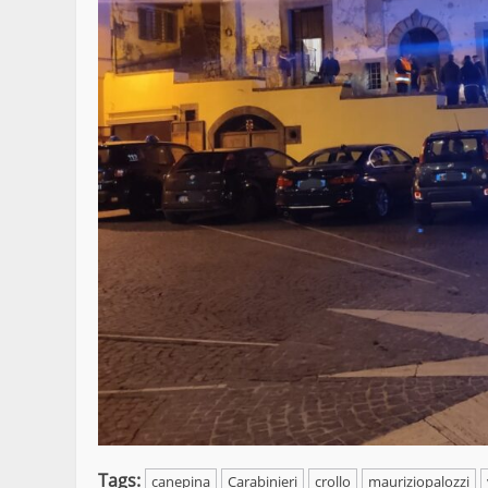
Tags:
canepina
Carabinieri
crollo
mauriziopalozzi