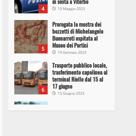
in sosta a Viterbo
4
10 Maggio 2023
Prorogata la mostra dei
bozzetti di Michelangelo
Buonarroti ospitata al
Museo dei Portici
5
19 Gennaio 2023
Trasporto pubblico locale,
trasferimento capolinea al
terminal Riello dal 15 al
17 giugno
6
15 Giugno 2023
Giochi Sportivi
Studenteschi di Atletica a
Viterbo
7
10 Maggio 2023