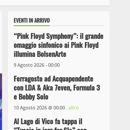
EVENTI IN ARRIVO
“Pink Floyd Symphony”: il grande
omaggio sinfonico ai Pink Floyd
illumina BolsenArte
9 Agosto 2026 - 00:00
Wiplanet Baseball supera
Ferragosto ad Acquapendente
il Napoli
con LDA & Aka 7even, Formula 3
9 Maggio 2023
3
e Bobby Solo
10 Agosto 2026 @
00:00
, altro
La Polizia di Stato arresta
il ladro seriale delle auto
Al Lago di Vico fa tappa il
in sosta a Viterbo
4
10 Maggio 2023