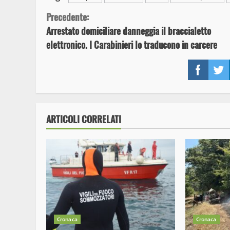
Continue
Precedente:
Arrestato domiciliare danneggia il braccialetto
Reading
elettronico. I Carabinieri lo traducono in carcere
Face
ARTICOLI CORRELATI
Cronaca
Cronaca