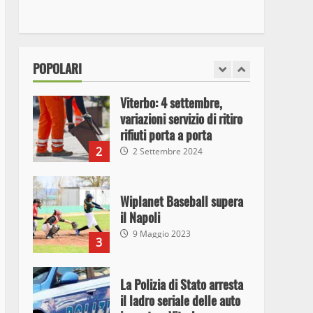
I Carabinieri arrestano due
giovani per detenzione ai
fini di spaccio di sostanze
stupefacenti
1
POPOLARI
26 Agosto 2023
Viterbo: 4 settembre,
variazioni servizio di ritiro
rifiuti porta a porta
2
2 Settembre 2024
Wiplanet Baseball supera
il Napoli
9 Maggio 2023
3
La Polizia di Stato arresta
il ladro seriale delle auto