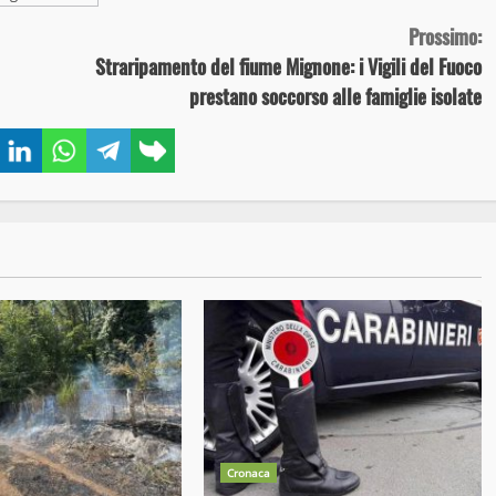
Prossimo:
Straripamento del fiume Mignone: i Vigili del Fuoco
prestano soccorso alle famiglie isolate
book
Twitter
LinkedIn
WhatsApp
Telegram
Copy
link
Cronaca