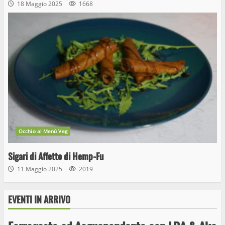
18 Maggio 2025
1668
Occhio al Menù Veg
Sigari di Affetto di Hemp-Fu
11 Maggio 2025
2019
EVENTI IN ARRIVO
Wiplanet Baseball supera il Napoli