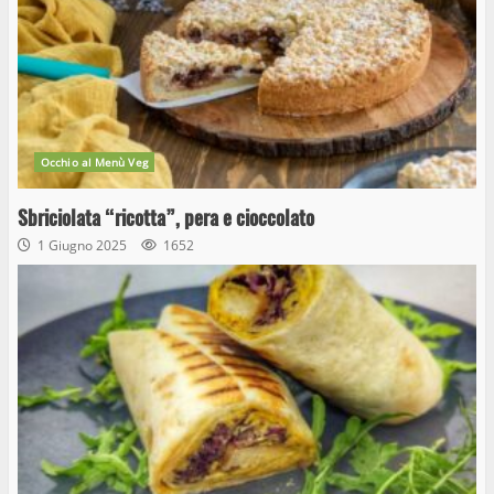
Occhio al Menù Veg
Sbriciolata “ricotta”, pera e cioccolato
1 Giugno 2025
1652