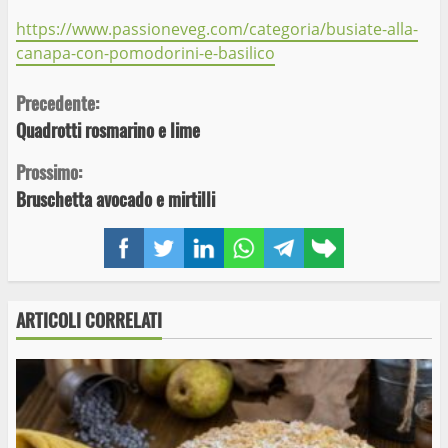
https://www.passioneveg.com/categoria/busiate-alla-
canapa-con-pomodorini-e-basilico
Continue
Precedente:
Quadrotti rosmarino e lime
Reading
Prossimo:
Bruschetta avocado e mirtilli
Facebook
Twitter
LinkedIn
WhatsApp
Telegram
Copy
link
ARTICOLI CORRELATI