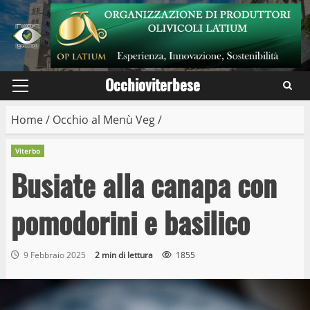
Skip
to
content
Occhioviterbese
Primary
Menu
Home
/
Occhio al Menù Veg
/
Viterbo
Busiate alla canapa con
pomodorini e basilico
9 Febbraio 2025
2 min di lettura
1855