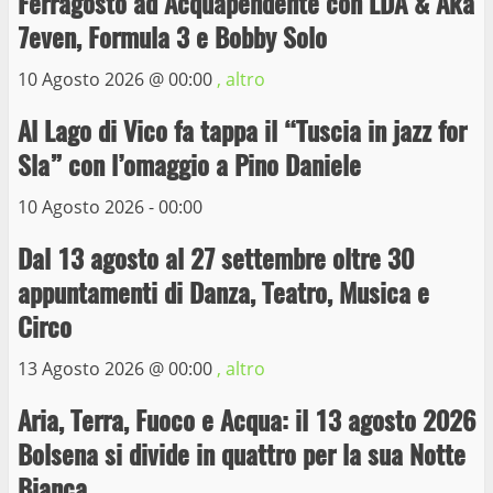
Ferragosto ad Acquapendente con LDA & Aka
9 Maggio 2023
7even, Formula 3 e Bobby Solo
3
10 Agosto 2026 @
00:00
, altro
La Polizia di Stato arresta il ladro seriale
Al Lago di Vico fa tappa il “Tuscia in jazz for
delle auto in sosta a Viterbo
Sla” con l’omaggio a Pino Daniele
10 Maggio 2023
4
10 Agosto 2026 - 00:00
Prorogata la mostra dei bozzetti di
Dal 13 agosto al 27 settembre oltre 30
Michelangelo Buonarroti ospitata al
appuntamenti di Danza, Teatro, Musica e
Museo dei Portici
5
Circo
19 Gennaio 2023
13 Agosto 2026 @
00:00
, altro
Trasporto pubblico locale, trasferimento
capolinea al terminal Riello dal 15 al 17
Aria, Terra, Fuoco e Acqua: il 13 agosto 2026
giugno
Bolsena si divide in quattro per la sua Notte
6
15 Giugno 2023
Bianca