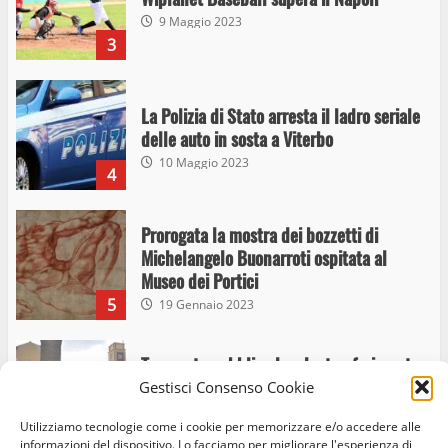
9 Maggio 2023
3
La Polizia di Stato arresta il ladro seriale
delle auto in sosta a Viterbo
10 Maggio 2023
4
Prorogata la mostra dei bozzetti di
Michelangelo Buonarroti ospitata al
Museo dei Portici
5
19 Gennaio 2023
Trasporto pubblico locale, trasferimento
capolinea al terminal Riello dal 15 al 17
Gestisci Consenso Cookie
giugno
Utilizziamo tecnologie come i cookie per memorizzare e/o accedere alle
6
15 Giugno 2023
informazioni del dispositivo. Lo facciamo per migliorare l'esperienza di