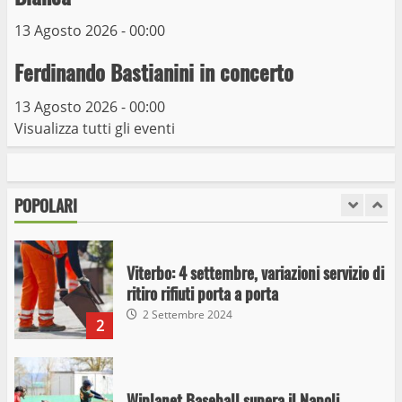
13 Agosto 2026 - 00:00
Giochi Sportivi Studenteschi di Atletica a
Viterbo
Ferdinando Bastianini in concerto
10 Maggio 2023
7
13 Agosto 2026 - 00:00
Visualizza tutti gli eventi
I Carabinieri arrestano due giovani per
detenzione ai fini di spaccio di sostanze
stupefacenti
POPOLARI
1
26 Agosto 2023
Viterbo: 4 settembre, variazioni servizio di
ritiro rifiuti porta a porta
2 Settembre 2024
2
Wiplanet Baseball supera il Napoli