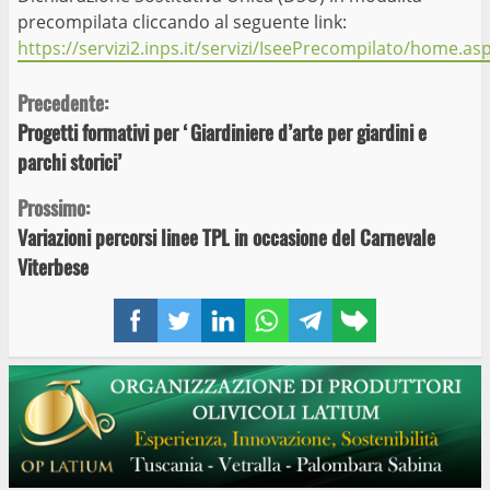
precompilata cliccando al seguente link:
https://servizi2.inps.it/servizi/IseePrecompilato/home.as
Continue
Precedente:
Progetti formativi per ‘Giardiniere d’arte per giardini e
Reading
parchi storici’
Prossimo:
Variazioni percorsi linee TPL in occasione del Carnevale
Viterbese
Facebook
Twitter
LinkedIn
WhatsApp
Telegram
Copy
link