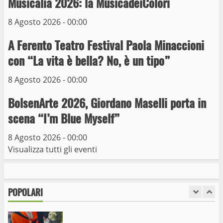
Musicalia 2026: la MusicadeiColori
8 Agosto 2026 - 00:00
Trasporto pubblico locale, trasferimento
capolinea al terminal Riello dal 15 al 17
A Ferento Teatro Festival Paola Minaccioni
giugno
con “La vita è bella? No, è un tipo”
6
15 Giugno 2023
8 Agosto 2026 - 00:00
Giochi Sportivi Studenteschi di Atletica a
BolsenArte 2026, Giordano Maselli porta in
Viterbo
scena “I’m Blue Myself”
10 Maggio 2023
7
8 Agosto 2026 - 00:00
Visualizza tutti gli eventi
I Carabinieri arrestano due giovani per
detenzione ai fini di spaccio di sostanze
stupefacenti
POPOLARI
1
26 Agosto 2023