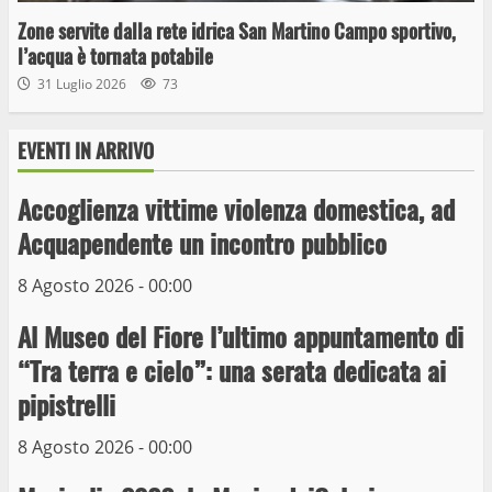
Zone servite dalla rete idrica San Martino Campo sportivo,
l’acqua è tornata potabile
31 Luglio 2026
73
EVENTI IN ARRIVO
Wiplanet Baseball supera il Napoli
9 Maggio 2023
Accoglienza vittime violenza domestica, ad
3
Acquapendente un incontro pubblico
La Polizia di Stato arresta il ladro seriale
8 Agosto 2026 - 00:00
delle auto in sosta a Viterbo
Al Museo del Fiore l’ultimo appuntamento di
10 Maggio 2023
4
“Tra terra e cielo”: una serata dedicata ai
pipistrelli
Prorogata la mostra dei bozzetti di
Michelangelo Buonarroti ospitata al
8 Agosto 2026 - 00:00
Museo dei Portici
5
19 Gennaio 2023