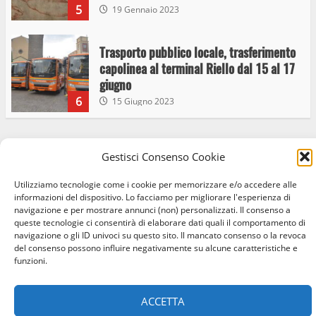
5
19 Gennaio 2023
Trasporto pubblico locale, trasferimento
capolinea al terminal Riello dal 15 al 17
giugno
6
15 Giugno 2023
Giochi Sportivi Studenteschi di Atletica a
Gestisci Consenso Cookie
Home
Privacy Policy
Cookie Policy
Contatti
Viterbo
Utilizziamo tecnologie come i cookie per memorizzare e/o accedere alle
10 Maggio 2023
Facebook
Instagram
Twitter
7
informazioni del dispositivo. Lo facciamo per migliorare l'esperienza di
navigazione e per mostrare annunci (non) personalizzati. Il consenso a
queste tecnologie ci consentirà di elaborare dati quali il comportamento di
© Occhio Viterbese - Codice 90148040562 - N° iscrizione
I Carabinieri arrestano due giovani per
navigazione o gli ID univoci su questo sito. Il mancato consenso o la revoca
ROC:39156 - Tutti i diritti riservati
del consenso possono influire negativamente su alcune caratteristiche e
detenzione ai fini di spaccio di sostanze
funzioni.
Realizzato da:
Coopyleft
stupefacenti
1
26 Agosto 2023
ACCETTA