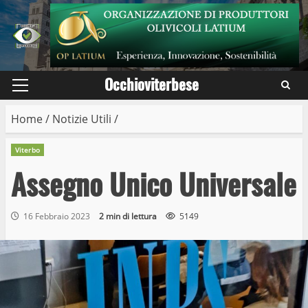
Skip
to
content
Occhioviterbese
Primary
Menu
Home
/
Notizie Utili
/
Viterbo
Assegno Unico Universale
16 Febbraio 2023
2 min di lettura
5149