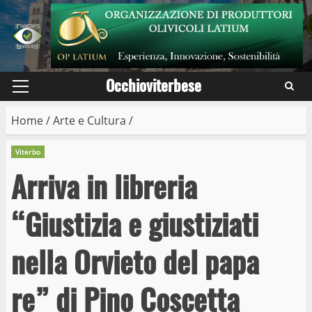
Skip
to
content
Occhioviterbese
Primary
Menu
Home
/
Arte e Cultura
/
Viterbo
Arriva in libreria
“Giustizia e giustiziati
nella Orvieto del papa
re” di Pino Coscetta