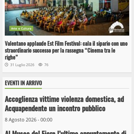
Arte e Cultura
Valentano applaude Est Film Festival: cala il sipario con uno
straordinario successo per la rassegna “Cinema tra le
Wiplanet Baseball supera il Napoli
righe”
9 Maggio 2023
3
31 Luglio 2026
76
EVENTI IN ARRIVO
La Polizia di Stato arresta il ladro seriale
delle auto in sosta a Viterbo
Accoglienza vittime violenza domestica, ad
10 Maggio 2023
4
Acquapendente un incontro pubblico
8 Agosto 2026 - 00:00
Prorogata la mostra dei bozzetti di
Michelangelo Buonarroti ospitata al
Al Museo del Fiore l’ultimo appuntamento di