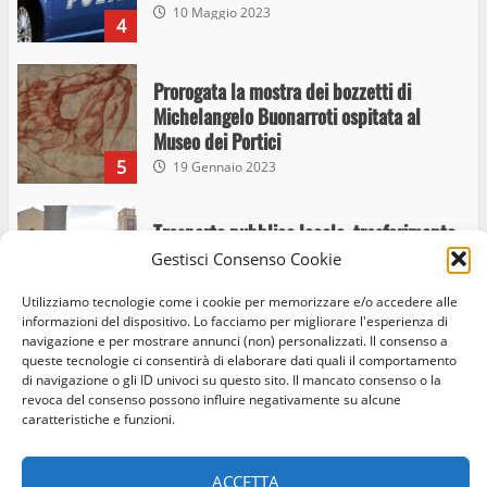
Museo dei Portici
5
19 Gennaio 2023
Trasporto pubblico locale, trasferimento
capolinea al terminal Riello dal 15 al 17
giugno
6
15 Giugno 2023
Gestisci Consenso Cookie
Giochi Sportivi Studenteschi di Atletica a
Viterbo
Utilizziamo tecnologie come i cookie per memorizzare e/o accedere alle
10 Maggio 2023
informazioni del dispositivo. Lo facciamo per migliorare l'esperienza di
7
navigazione e per mostrare annunci (non) personalizzati. Il consenso a
queste tecnologie ci consentirà di elaborare dati quali il comportamento
di navigazione o gli ID univoci su questo sito. Il mancato consenso o la
I Carabinieri arrestano due giovani per
Home
Privacy Policy
Cookie Policy
Contatti
revoca del consenso possono influire negativamente su alcune
detenzione ai fini di spaccio di sostanze
caratteristiche e funzioni.
stupefacenti
Facebook
Instagram
Twitter
1
26 Agosto 2023
ACCETTA