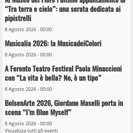
Museo dei Portici
“Tra terra e cielo”: una serata dedicata ai
5
19 Gennaio 2023
pipistrelli
Trasporto pubblico locale, trasferimento
8 Agosto 2026 - 00:00
capolinea al terminal Riello dal 15 al 17
giugno
Musicalia 2026: la MusicadeiColori
6
15 Giugno 2023
8 Agosto 2026 - 00:00
A Ferento Teatro Festival Paola Minaccioni
Giochi Sportivi Studenteschi di Atletica a
Viterbo
con “La vita è bella? No, è un tipo”
10 Maggio 2023
7
8 Agosto 2026 - 00:00
BolsenArte 2026, Giordano Maselli porta in
I Carabinieri arrestano due giovani per
detenzione ai fini di spaccio di sostanze
scena “I’m Blue Myself”
stupefacenti
8 Agosto 2026 - 00:00
1
26 Agosto 2023
Visualizza tutti gli eventi