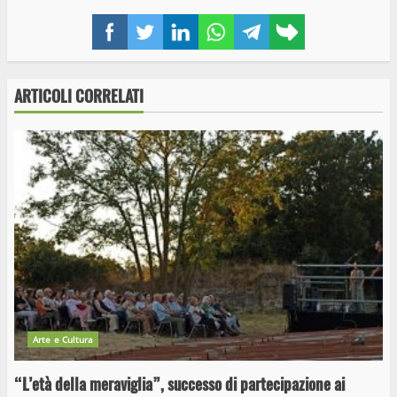
Facebook
Twitter
LinkedIn
WhatsApp
Telegram
Copy
link
ARTICOLI CORRELATI
Arte e Cultura
“L’età della meraviglia”, successo di partecipazione ai