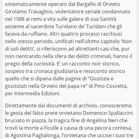
sistematicamente operato dal Bargello di Orvieto
Girolamo Travaglino, violentatore seriale condannato
nel 1588 ai remi a vita sulle galere di sua Santità
assieme al sacerdote Turidano de’ Turidani che gli
faceva da ruffiano. Altri quattro processi racchiusi
nello stesso periodo, unificati nell’ultimo capitolo ‘Non
di soli delitti’, si riferiscono ad altrettanti casi che, pur
non rientrando nella sfera dei delitti criminali, hanno il
pregio della curiosità. E’ un racconto noir storico,
sospeso tra cronaca giudiziaria e resoconto storico
quello che si dipana dalle pagine di “Giustizia e
giustiziati nella Orvieto del papa re” di Pino Coscetta,
per Intermedia Edizioni.
Direttamente dai documenti di archivio, conosceremo
le gesta del falso prete orvietano Domenico Spallaccini
bruciato in piazza, la tragica fine di Angelina Neri che
trovò la morte a Ficulle a causa di una pecora contesa,
di Agostina Paglialonga, l’orvietana che uccise i suoi tre