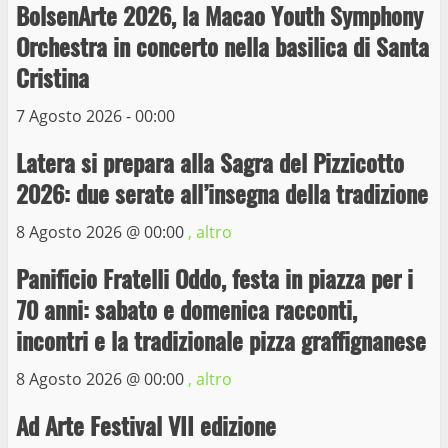
La Polizia di Stato arresta il ladro seriale
BolsenArte 2026, la Macao Youth Symphony
delle auto in sosta a Viterbo
Orchestra in concerto nella basilica di Santa
10 Maggio 2023
4
Cristina
7 Agosto 2026 - 00:00
Prorogata la mostra dei bozzetti di
Michelangelo Buonarroti ospitata al
Latera si prepara alla Sagra del Pizzicotto
Museo dei Portici
5
2026: due serate all’insegna della tradizione
19 Gennaio 2023
8 Agosto 2026 @
00:00
, altro
Trasporto pubblico locale, trasferimento
capolinea al terminal Riello dal 15 al 17
Panificio Fratelli Oddo, festa in piazza per i
giugno
70 anni: sabato e domenica racconti,
6
15 Giugno 2023
incontri e la tradizionale pizza graffignanese
8 Agosto 2026 @
00:00
, altro
Giochi Sportivi Studenteschi di Atletica a
Viterbo
Ad Arte Festival VII edizione
10 Maggio 2023