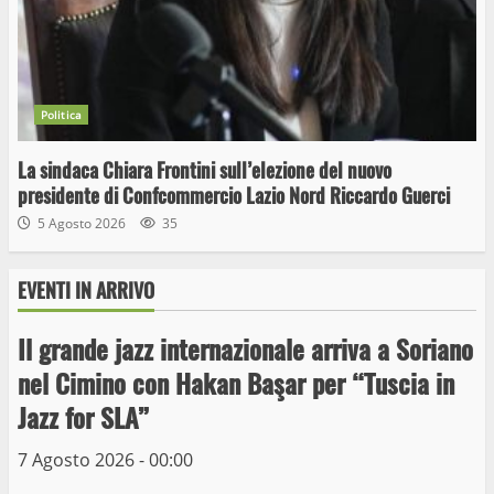
Politica
La sindaca Chiara Frontini sull’elezione del nuovo
presidente di Confcommercio Lazio Nord Riccardo Guerci
5 Agosto 2026
35
EVENTI IN ARRIVO
Il grande jazz internazionale arriva a Soriano
Wiplanet Baseball supera il Napoli
nel Cimino con Hakan Başar per “Tuscia in
9 Maggio 2023
Jazz for SLA”
3
7 Agosto 2026 - 00:00