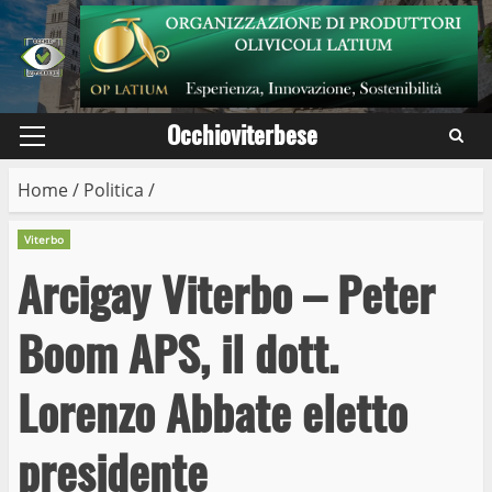
Skip
to
content
Occhioviterbese
Primary
Menu
Home
/
Politica
/
Viterbo
Arcigay Viterbo – Peter
Boom APS, il dott.
Lorenzo Abbate eletto
presidente