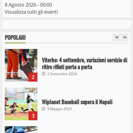
7
8 Agosto 2026 - 00:00
Visualizza tutti gli eventi
I Carabinieri arrestano due giovani per
detenzione ai fini di spaccio di sostanze
stupefacenti
POPOLARI
1
26 Agosto 2023
Viterbo: 4 settembre, variazioni servizio di
ritiro rifiuti porta a porta
2 Settembre 2024
2
Wiplanet Baseball supera il Napoli
9 Maggio 2023
3