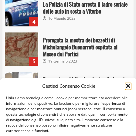
La Polizia di Stato arresta il ladro seriale
delle auto in sosta a Viterbo
10 Maggio 2023
4
Prorogata la mostra dei bozzetti di
Michelangelo Buonarroti ospitata al
Museo dei Portici
5
19 Gennaio 2023
Trasporto pubblico locale, trasferimento
Gestisci Consenso Cookie
capolinea al terminal Riello dal 15 al 17
giugno
Utilizziamo tecnologie come i cookie per memorizzare e/o accedere alle
6
15 Giugno 2023
informazioni del dispositivo. Lo facciamo per migliorare l'esperienza di
navigazione e per mostrare annunci (non) personalizzati. Il consenso a
queste tecnologie ci consentirà di elaborare dati quali il comportamento
di navigazione o gli ID univoci su questo sito. Il mancato consenso o la
Giochi Sportivi Studenteschi di Atletica a
revoca del consenso possono influire negativamente su alcune
Home
Privacy Policy
Cookie Policy
Contatti
Viterbo
caratteristiche e funzioni.