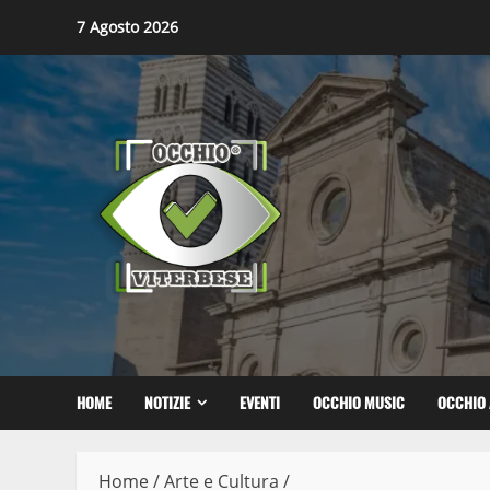
Skip
7 Agosto 2026
to
content
HOME
NOTIZIE
EVENTI
OCCHIO MUSIC
OCCHIO 
Home
/
Arte e Cultura
/