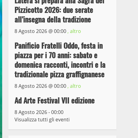
Latera si prepara alla Sagra del
Pizzicotto 2026: due serate
Prorogata la mostra dei
all’insegna della tradizione
bozzetti di Michelangelo
Buonarroti ospitata al
8 Agosto 2026 @
00:00
, altro
Museo dei Portici
5
Panificio Fratelli Oddo, festa in
19 Gennaio 2023
piazza per i 70 anni: sabato e
Trasporto pubblico locale,
domenica racconti, incontri e la
trasferimento capolinea al
terminal Riello dal 15 al
tradizionale pizza graffignanese
17 giugno
6
15 Giugno 2023
8 Agosto 2026 @
00:00
, altro
Ad Arte Festival VII edizione
Giochi Sportivi
Studenteschi di Atletica a
8 Agosto 2026 - 00:00
Viterbo
Visualizza tutti gli eventi
7
10 Maggio 2023