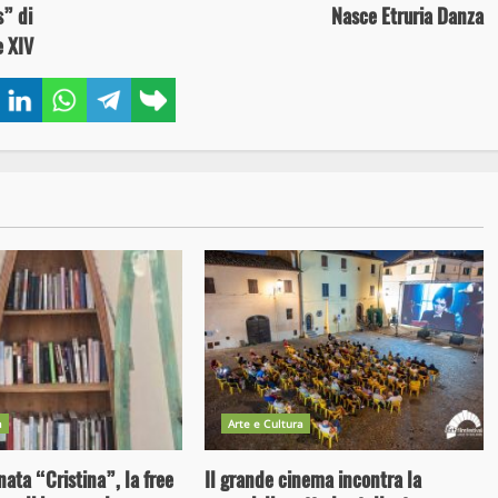
” di
Nasce Etruria Danza
e XIV
book
Twitter
LinkedIn
WhatsApp
Telegram
Copy
link
a
Arte e Cultura
nata “Cristina”, la free
Il grande cinema incontra la