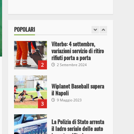
I Carabinieri arrestano due
giovani per detenzione ai
fini di spaccio di sostanze
stupefacenti
1
26 Agosto 2023
POPOLARI
Viterbo: 4 settembre,
variazioni servizio di ritiro
rifiuti porta a porta
2
2 Settembre 2024
Wiplanet Baseball supera
il Napoli
9 Maggio 2023
3
La Polizia di Stato arresta
il ladro seriale delle auto