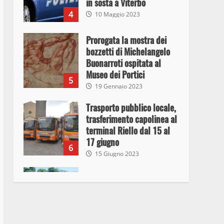
in sosta a Viterbo
4
10 Maggio 2023
Prorogata la mostra dei
bozzetti di Michelangelo
Buonarroti ospitata al
Museo dei Portici
5
19 Gennaio 2023
Trasporto pubblico locale,
trasferimento capolinea al
terminal Riello dal 15 al
17 giugno
6
15 Giugno 2023
Giochi Sportivi
Studenteschi di Atletica a
Viterbo
7
10 Maggio 2023