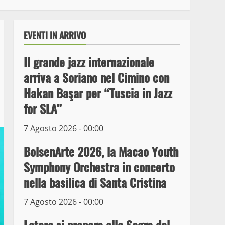
EVENTI IN ARRIVO
Il grande jazz internazionale
arriva a Soriano nel Cimino con
Hakan Başar per “Tuscia in Jazz
for SLA”
7 Agosto 2026 - 00:00
Wiplanet Baseball supera
il Napoli
BolsenArte 2026, la Macao Youth
9 Maggio 2023
3
Symphony Orchestra in concerto
nella basilica di Santa Cristina
La Polizia di Stato arresta
il ladro seriale delle auto
7 Agosto 2026 - 00:00
in sosta a Viterbo
4
10 Maggio 2023