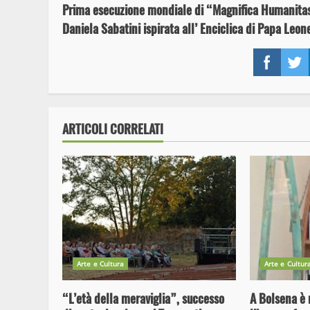
Prima esecuzione mondiale di “Magnifica Humanitas
Reading
Daniela Sabatini ispirata all’ Enciclica di Papa Leon
Face
ARTICOLI CORRELATI
Arte e Cultura
Arte e Cultur
“L’età della meraviglia”, successo
A Bolsena è 