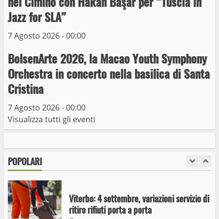
nel Cimino con Hakan Başar per “Tuscia in
Trasporto pubblico locale, trasferimento
capolinea al terminal Riello dal 15 al 17
Jazz for SLA”
giugno
7 Agosto 2026 - 00:00
6
15 Giugno 2023
BolsenArte 2026, la Macao Youth Symphony
Giochi Sportivi Studenteschi di Atletica a
Orchestra in concerto nella basilica di Santa
Viterbo
Cristina
10 Maggio 2023
7
7 Agosto 2026 - 00:00
Visualizza tutti gli eventi
I Carabinieri arrestano due giovani per
detenzione ai fini di spaccio di sostanze
stupefacenti
POPOLARI
1
26 Agosto 2023
Viterbo: 4 settembre, variazioni servizio di
ritiro rifiuti porta a porta