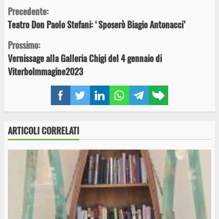
Continue
Precedente:
Teatro Don Paolo Stefani: ‘Sposerò Biagio Antonacci’
Reading
Prossimo:
Vernissage alla Galleria Chigi del 4 gennaio di
ViterboImmagine2023
Facebook
Twitter
LinkedIn
WhatsApp
Telegram
Copy
link
ARTICOLI CORRELATI