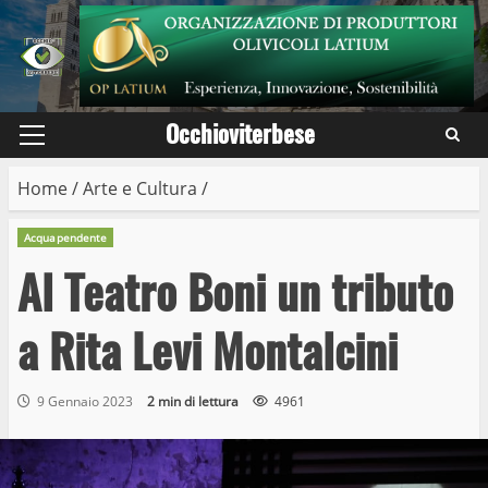
Skip
to
content
Occhioviterbese
Primary
Menu
Home
/
Arte e Cultura
/
Acquapendente
Al Teatro Boni un tributo
a Rita Levi Montalcini
9 Gennaio 2023
2 min di lettura
4961