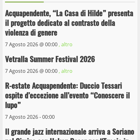
Acquapendente, “La Casa di Hilde” presenta
il progetto dedicato al contrasto della
Wiplanet Baseball supera il Napoli
violenza di genere
9 Maggio 2023
3
7 Agosto 2026 @
00:00
, altro
Vetralla Summer Festival 2026
La Polizia di Stato arresta il ladro seriale
delle auto in sosta a Viterbo
7 Agosto 2026 @
00:00
, altro
10 Maggio 2023
4
R-estate Acquapendente: Duccio Tessari
ospite d’eccezione all’evento “Conoscere il
Prorogata la mostra dei bozzetti di
lupo”
Michelangelo Buonarroti ospitata al
Museo dei Portici
7 Agosto 2026 - 00:00
5
19 Gennaio 2023
Il grande jazz internazionale arriva a Soriano