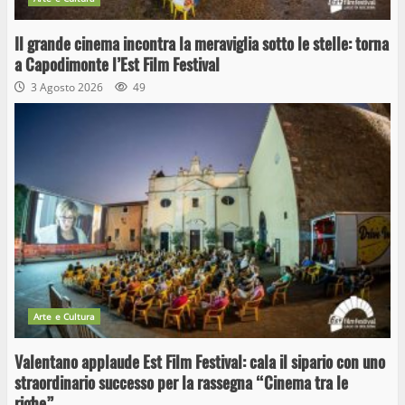
Il grande cinema incontra la meraviglia sotto le stelle: torna
a Capodimonte l’Est Film Festival
3 Agosto 2026
49
Arte e Cultura
Valentano applaude Est Film Festival: cala il sipario con uno
straordinario successo per la rassegna “Cinema tra le
righe”