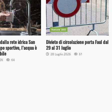
Notizie Utili
dalla rete idrica San
Divieto di circolazione porta Faul dal
o sportivo, l’acqua è
29 al 31 luglio
bile
28 Luglio 2026
61
026
64