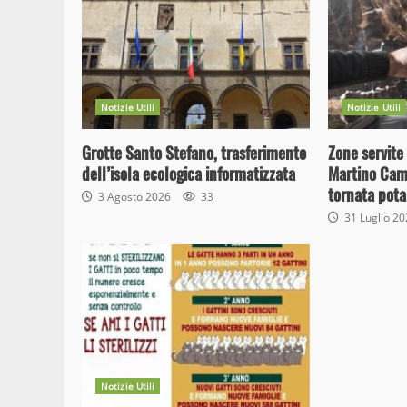
Notizie Utili
Notizie Utili
Grotte Santo Stefano, trasferimento
Zone servite 
dell’isola ecologica informatizzata
Martino Camp
tornata pota
3 Agosto 2026
33
31 Luglio 2
Notizie Utili