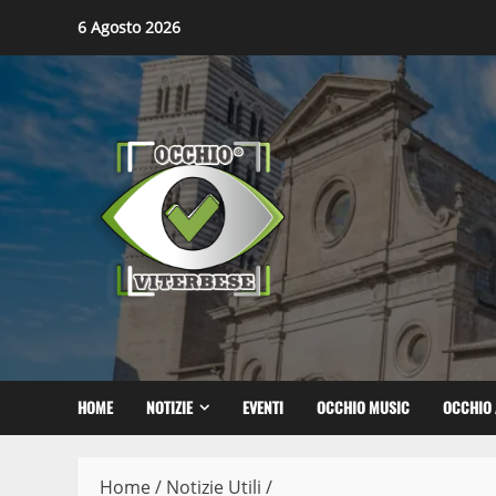
Skip
6 Agosto 2026
to
content
HOME
NOTIZIE
EVENTI
OCCHIO MUSIC
OCCHIO 
Home
/
Notizie Utili
/