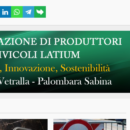
book
Twitter
LinkedIn
WhatsApp
Telegram
Copy
link