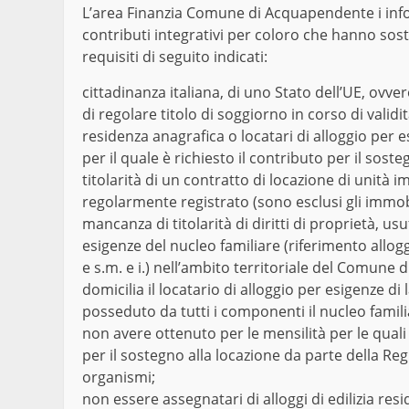
L’area Finanzia Comune di Acquapendente i info
contributi integrativi per coloro che hanno sos
requisiti di seguito indicati:
cittadinanza italiana, di uno Stato dell’UE, ovver
di regolare titolo di soggiorno in corso di valid
residenza anagrafica o locatari di alloggio per 
per il quale è richiesto il contributo per il soste
titolarità di un contratto di locazione di unità 
regolarmente registrato (sono esclusi gli immobil
mancanza di titolarità di diritti di proprietà, u
esigenze del nucleo familiare (riferimento allo
e s.m. e i.) nell’ambito territoriale del Comune
domicilia il locatario di alloggio per esigenze di
posseduto da tutti i componenti il nucleo famili
non avere ottenuto per le mensilità per le quali è
per il sostegno alla locazione da parte della Regi
organismi;
non essere assegnatari di alloggi di edilizia resi