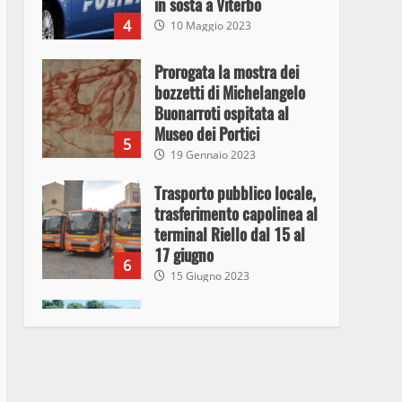
in sosta a Viterbo
4
10 Maggio 2023
Prorogata la mostra dei
bozzetti di Michelangelo
Buonarroti ospitata al
Museo dei Portici
5
19 Gennaio 2023
Trasporto pubblico locale,
trasferimento capolinea al
terminal Riello dal 15 al
17 giugno
6
15 Giugno 2023
Giochi Sportivi
Studenteschi di Atletica a
Viterbo
7
10 Maggio 2023