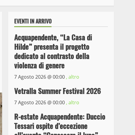
EVENTI IN ARRIVO
Acquapendente, “La Casa di
Hilde” presenta il progetto
dedicato al contrasto della
violenza di genere
7 Agosto 2026 @
00:00
, altro
Wiplanet Baseball supera
il Napoli
Vetralla Summer Festival 2026
9 Maggio 2023
3
7 Agosto 2026 @
00:00
, altro
La Polizia di Stato arresta
R-estate Acquapendente: Duccio
il ladro seriale delle auto
Tessari ospite d’eccezione
in sosta a Viterbo
4
10 Maggio 2023