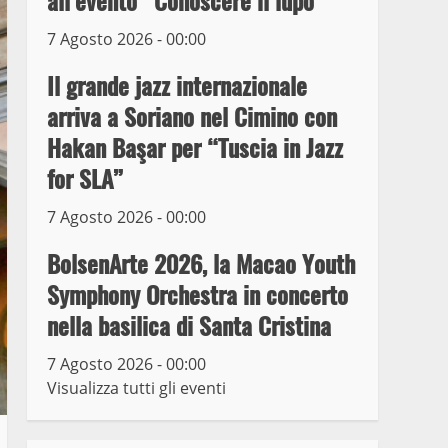
all’evento “Conoscere il lupo”
7 Agosto 2026 - 00:00
Prorogata la mostra dei
bozzetti di Michelangelo
Il grande jazz internazionale
Buonarroti ospitata al
arriva a Soriano nel Cimino con
Museo dei Portici
5
Hakan Başar per “Tuscia in Jazz
19 Gennaio 2023
for SLA”
Trasporto pubblico locale,
trasferimento capolinea al
7 Agosto 2026 - 00:00
terminal Riello dal 15 al
17 giugno
BolsenArte 2026, la Macao Youth
6
15 Giugno 2023
Symphony Orchestra in concerto
nella basilica di Santa Cristina
Giochi Sportivi
Studenteschi di Atletica a
7 Agosto 2026 - 00:00
Viterbo
Visualizza tutti gli eventi
7
10 Maggio 2023