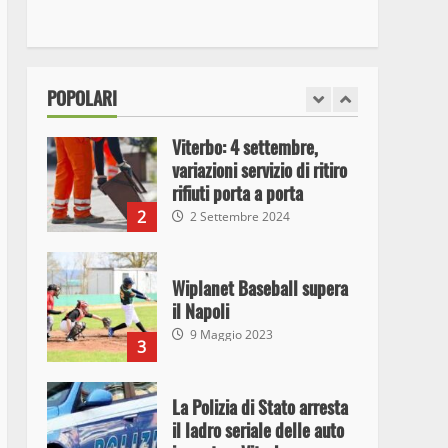
I Carabinieri arrestano due
giovani per detenzione ai
fini di spaccio di sostanze
stupefacenti
1
POPOLARI
26 Agosto 2023
Viterbo: 4 settembre,
variazioni servizio di ritiro
rifiuti porta a porta
2
2 Settembre 2024
Wiplanet Baseball supera
il Napoli
9 Maggio 2023
3
La Polizia di Stato arresta
il ladro seriale delle auto