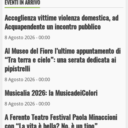
EVENTI IN ARRIVO
Wiplanet Baseball supera il Napoli
9 Maggio 2023
Accoglienza vittime violenza domestica, ad
3
Acquapendente un incontro pubblico
La Polizia di Stato arresta il ladro seriale
8 Agosto 2026 - 00:00
delle auto in sosta a Viterbo
Al Museo del Fiore l’ultimo appuntamento di
10 Maggio 2023
4
“Tra terra e cielo”: una serata dedicata ai
pipistrelli
Prorogata la mostra dei bozzetti di
Michelangelo Buonarroti ospitata al
8 Agosto 2026 - 00:00
Museo dei Portici
5
Musicalia 2026: la MusicadeiColori
19 Gennaio 2023
8 Agosto 2026 - 00:00
Trasporto pubblico locale, trasferimento
capolinea al terminal Riello dal 15 al 17
A Ferento Teatro Festival Paola Minaccioni
giugno
con “La vita è bella? No, è un tipo”