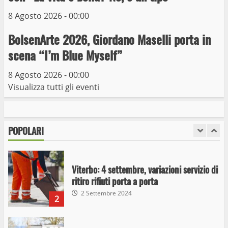
6
15 Giugno 2023
8 Agosto 2026 - 00:00
Giochi Sportivi Studenteschi di Atletica a
BolsenArte 2026, Giordano Maselli porta in
Viterbo
scena “I’m Blue Myself”
10 Maggio 2023
7
8 Agosto 2026 - 00:00
Visualizza tutti gli eventi
I Carabinieri arrestano due giovani per
detenzione ai fini di spaccio di sostanze
stupefacenti
POPOLARI
1
26 Agosto 2023
Viterbo: 4 settembre, variazioni servizio di
ritiro rifiuti porta a porta
2 Settembre 2024
2