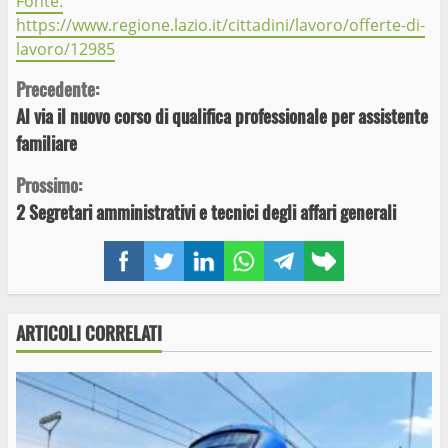
Fonte:
https://www.regione.lazio.it/cittadini/lavoro/offerte-di-
lavoro/12985
Continue
Precedente:
Al via il nuovo corso di qualifica professionale per assistente
Reading
familiare
Prossimo:
2 Segretari amministrativi e tecnici degli affari generali
Facebook
Twitter
LinkedIn
WhatsApp
Telegram
Copy
link
ARTICOLI CORRELATI