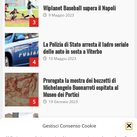
Wiplanet Baseball supera il Napoli
9 Maggio 2023
3
La Polizia di Stato arresta il ladro seriale
delle auto in sosta a Viterbo
10 Maggio 2023
4
Prorogata la mostra dei bozzetti di
Michelangelo Buonarroti ospitata al
Museo dei Portici
5
19 Gennaio 2023
Trasporto pubblico locale, trasferimento
Gestisci Consenso Cookie
capolinea al terminal Riello dal 15 al 17
giugno