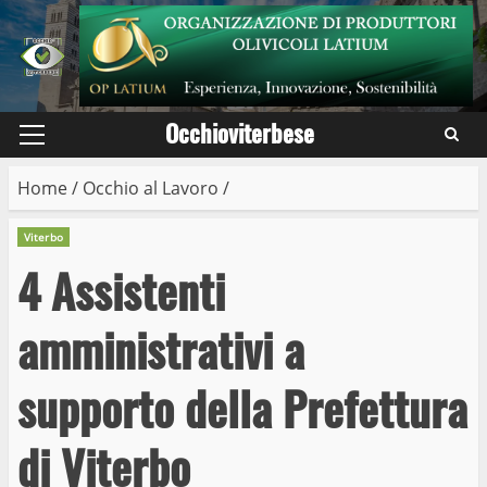
Skip
to
content
Occhioviterbese
Primary
Menu
Home
/
Occhio al Lavoro
/
Viterbo
4 Assistenti
amministrativi a
supporto della Prefettura
di Viterbo