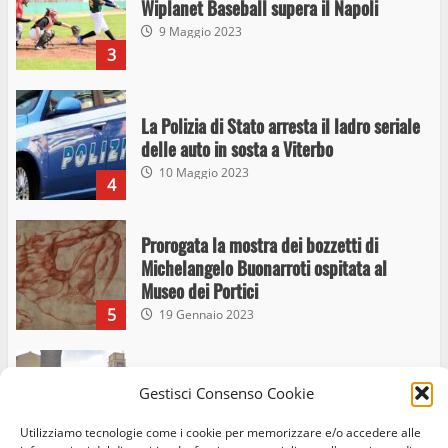
Wiplanet Baseball supera il Napoli
9 Maggio 2023
3
La Polizia di Stato arresta il ladro seriale
delle auto in sosta a Viterbo
10 Maggio 2023
4
Prorogata la mostra dei bozzetti di
Michelangelo Buonarroti ospitata al
Museo dei Portici
5
19 Gennaio 2023
Trasporto pubblico locale, trasferimento
Gestisci Consenso Cookie
capolinea al terminal Riello dal 15 al 17
giugno
Utilizziamo tecnologie come i cookie per memorizzare e/o accedere alle
6
15 Giugno 2023