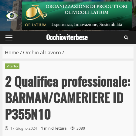
Skip
to
content
Occhioviterbese
Primary
Menu
Home
/
Occhio al Lavoro
/
Viterbo
2 Qualifica professionale:
BARMAN/CAMERIERE ID
P355N10
17 Giugno 2024
1 min di lettura
3080