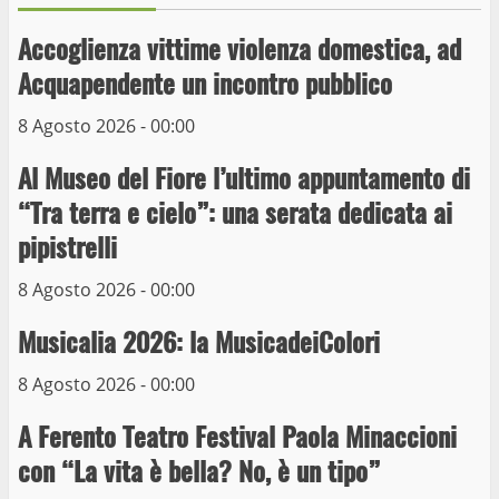
9 Maggio 2023
Accoglienza vittime violenza domestica, ad
3
Acquapendente un incontro pubblico
La Polizia di Stato arresta il ladro seriale
8 Agosto 2026 - 00:00
delle auto in sosta a Viterbo
Al Museo del Fiore l’ultimo appuntamento di
10 Maggio 2023
4
“Tra terra e cielo”: una serata dedicata ai
pipistrelli
Prorogata la mostra dei bozzetti di
Michelangelo Buonarroti ospitata al
8 Agosto 2026 - 00:00
Museo dei Portici
5
Musicalia 2026: la MusicadeiColori
19 Gennaio 2023
8 Agosto 2026 - 00:00
Trasporto pubblico locale, trasferimento
capolinea al terminal Riello dal 15 al 17
A Ferento Teatro Festival Paola Minaccioni
giugno
con “La vita è bella? No, è un tipo”
6
15 Giugno 2023