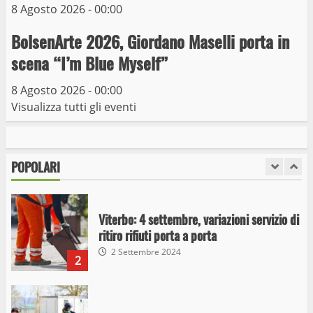
8 Agosto 2026 - 00:00
Giochi Sportivi Studenteschi di Atletica a
BolsenArte 2026, Giordano Maselli porta in
Viterbo
scena “I’m Blue Myself”
10 Maggio 2023
7
8 Agosto 2026 - 00:00
Visualizza tutti gli eventi
I Carabinieri arrestano due giovani per
detenzione ai fini di spaccio di sostanze
stupefacenti
POPOLARI
1
26 Agosto 2023
Viterbo: 4 settembre, variazioni servizio di
ritiro rifiuti porta a porta
2 Settembre 2024
2