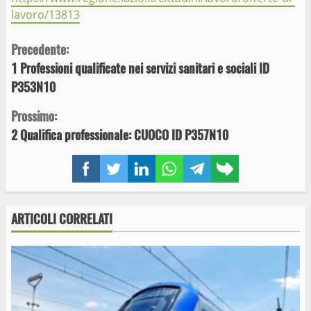
lavoro/13813
Continue
Precedente:
1 Professioni qualificate nei servizi sanitari e sociali ID
Reading
P353N10
Prossimo:
2 Qualifica professionale: CUOCO ID P357N10
Facebook
Twitter
LinkedIn
WhatsApp
Telegram
Copy
link
ARTICOLI CORRELATI